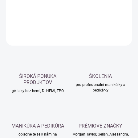
−
+
Přidat do košíku
DETAILNÍ INFORMACE
ZEPTAT SE
HLÍDAT
ŠIROKÁ PONUKA
ŠKOLENIA
PRODUKTOV
pro profesionální manikérky a
pedikérky
gél laky bez hemi, DI-HEMI, TPO
MANIKÚRA A PEDIKÚRA
PRÉMIOVÉ ZNAČKY
objednejte se k nám na
Morgan Taylor, Gelish, Alessandra,