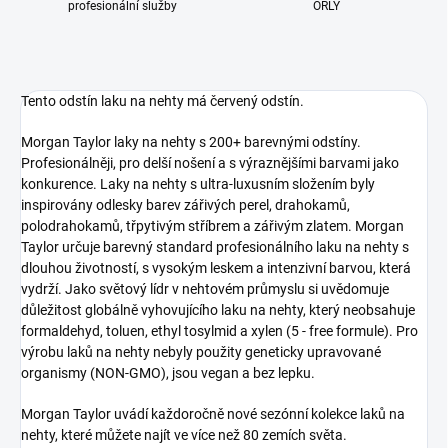
profesionální služby
ORLY
Tento odstín laku na nehty má červený odstín.
Morgan Taylor laky na nehty s 200+ barevnými odstíny.
Profesionálněji, pro delší nošení a s výraznějšími barvami jako
konkurence. Laky na nehty s ultra-luxusním složením byly
inspirovány odlesky barev zářivých perel, drahokamů,
polodrahokamů, třpytivým stříbrem a zářivým zlatem. Morgan
Taylor určuje barevný standard profesionálního laku na nehty s
dlouhou životností, s vysokým leskem a intenzivní barvou, která
vydrží. Jako světový lídr v nehtovém průmyslu si uvědomuje
důležitost globálně vyhovujícího laku na nehty, který neobsahuje
formaldehyd, toluen, ethyl tosylmid a xylen (5 - free formule). Pro
výrobu laků na nehty nebyly použity geneticky upravované
organismy (NON-GMO), jsou vegan a bez lepku.
Morgan Taylor uvádí každoročně nové sezónní kolekce laků na
nehty, které můžete najít ve více než 80 zemích světa.