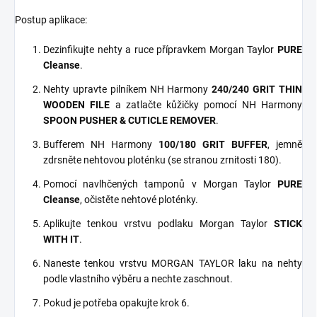
Postup aplikace:
Dezinfikujte nehty a ruce přípravkem Morgan Taylor
PURE
Cleanse
.
Nehty upravte pilníkem NH Harmony
240/240 GRIT THIN
WOODEN FILE
a zatlačte kůžičky pomocí NH Harmony
SPOON PUSHER & CUTICLE REMOVER
.
Bufferem NH Harmony
100/180 GRIT BUFFER
, jemně
zdrsněte nehtovou ploténku (se stranou zrnitosti 180).
Pomocí navlhčených tamponů v Morgan Taylor
PURE
Cleanse
, očistěte nehtové ploténky.
Aplikujte tenkou vrstvu podlaku Morgan Taylor
STICK
WITH IT
.
Naneste tenkou vrstvu MORGAN TAYLOR laku na nehty
podle vlastního výběru a nechte zaschnout.
Pokud je potřeba opakujte krok 6.