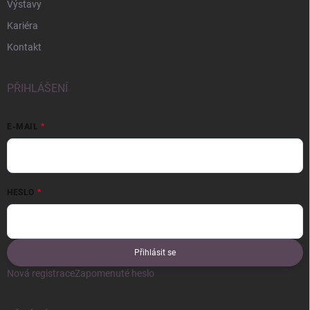
Výstavy
Kariéra
Kontakt
PŘIHLÁŠENÍ
E-MAIL
HESLO
Přihlásit se
Nová registrace
Zapomenuté heslo