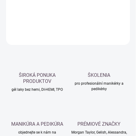
−
+
Přidat do košíku
DETAILNÍ INFORMACE
ZEPTAT SE
HLÍDAT
ŠIROKÁ PONUKA
ŠKOLENIA
PRODUKTOV
pro profesionální manikérky a
pedikérky
gél laky bez hemi, DI-HEMI, TPO
MANIKÚRA A PEDIKÚRA
PRÉMIOVÉ ZNAČKY
objednejte se k nám na
Morgan Taylor, Gelish, Alessandra,