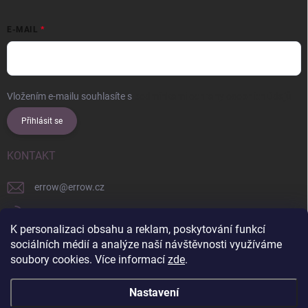
E-MAIL
Vložením e-mailu souhlasíte s
podmínkami ochrany osobních údajů
Přihlásit se
KONTAKT
errow
@
errow.cz
+421 911 479 761
K personalizaci obsahu a reklam, poskytování funkcí
explore/locations/957228892/
sociálních médií a analýze naší návštěvnosti využíváme
soubory cookies. Více informací
zde
.
Nastavení