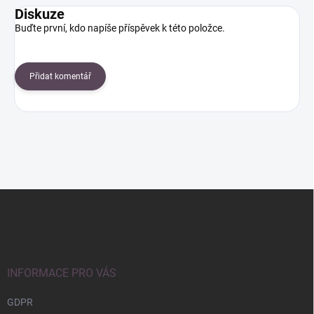
Diskuze
Buďte první, kdo napíše příspěvek k této položce.
Přidat komentář
Z
á
p
a
t
í
INFORMACE PRO VÁS
GDPR