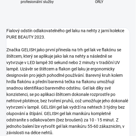
profesionální služby
ORLY
Fialový odstín odlakovatelného gel laku na nehty z jarní kolekce
PURE BEAUTY 2023.
Značka GELISH jako první přinesla na trh gel lak ve flakónu se
štětcem, který se aplikuje jako lak na nehty a následně se
vytvrzuje v LED lampě 30 sekund nebo 2 minuty v tradiční UV
lampě. Uzávěr se štětcem a flakon gel laku je ergonomicky
designován pro jejich pohodlné používání. Barevný kruh kolem
hrdla flakónu a přední barevná tečka na flakonu umožňují
snadnou identifikaci barevného odstínu. Gel lak díky své
konzistenci, se po aplikaci štětcem dokonale rozprostře po
nehtové ploténce, bez tvoření pruhů, což umožňuje jeho dokonalé
vytvrzení v lampě. GELISH gel lak vydrží na nehtech 3 týdny bez
olupování a štípání. GELISH gel lak manikúru kompletně
odstraníte s odlakovačem (bez broušení) za 10 - 15 minut. Z
jednoho balení lze vytvořit gel lak manikúru 55-60 zákaznicím, v
závislosti na délce nehtů.