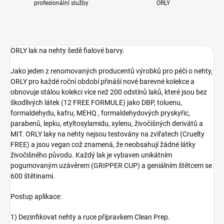
profesionální služby
ORLY
ORLY lak na nehty
šedě fialové barvy.
Jako jeden z renomovaných producentů výrobků pro péči o nehty,
ORLY pro každé roční období přináší nové barevné kolekce a
obnovuje stálou kolekci více než 200 odstínů laků, které jsou bez
škodlivých látek (12 FREE FORMULE) jako DBP, toluenu,
formaldehydu, kafru, MEHQ , formaldehydových pryskyřic,
parabenů, lepku, etyltosylamidu, xylenu, živočišných derivátů a
MIT. ORLY laky na nehty nejsou testovány na zvířatech (Cruelty
FREE) a jsou vegan což znamená, že neobsahují žádné látky
živočišného původu. Každý lak je vybaven unikátním
pogumovaným uzávěrem (GRIPPER CUP) a geniálním štětcem se
600 štětinami.
Postup aplikace:
1) Dezinfikovat nehty a ruce přípravkem Clean Prep.