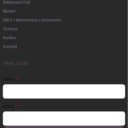
Reklamační řád
Školení
ORLY v Marionnaud a Rossmann
Výstavy
Kariéra
Kontakt
PŘIHLÁŠENÍ
E-MAIL
HESLO