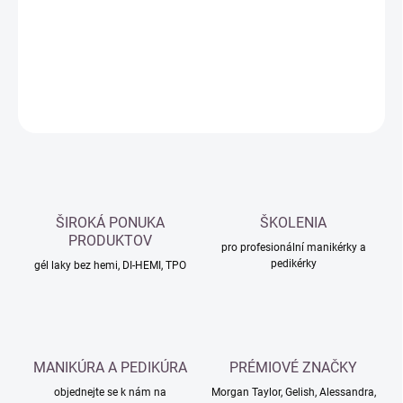
−
+
Přidat do košíku
DETAILNÍ INFORMACE
ZEPTAT SE
HLÍDAT
ŠIROKÁ PONUKA
ŠKOLENIA
PRODUKTOV
pro profesionální manikérky a
pedikérky
gél laky bez hemi, DI-HEMI, TPO
MANIKÚRA A PEDIKÚRA
PRÉMIOVÉ ZNAČKY
objednejte se k nám na
Morgan Taylor, Gelish, Alessandra,