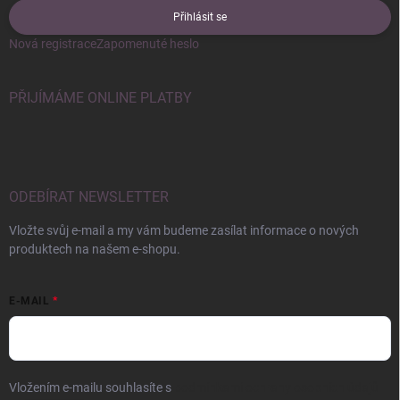
Přihlásit se
Nová registrace
Zapomenuté heslo
PŘIJÍMÁME ONLINE PLATBY
ODEBÍRAT NEWSLETTER
Vložte svůj e-mail a my vám budeme zasílat informace o nových
produktech na našem e-shopu.
E-MAIL
Vložením e-mailu souhlasíte s
podmínkami ochrany osobních údajů