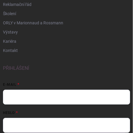
Reklamační řád
Školení
ORLY v Marionnaud a Rossmann
Výstavy
Kariéra
Kontakt
PŘIHLÁŠENÍ
E-MAIL
HESLO