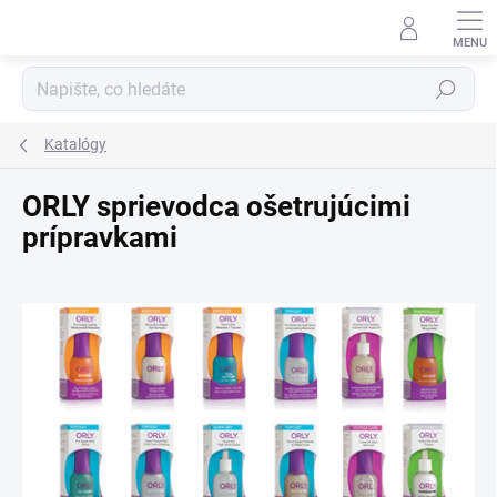
Přejít
na
obsah
Hledat
Katalógy
ORLY sprievodca ošetrujúcimi
prípravkami