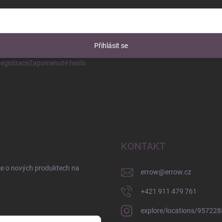
Přihlásit se
egistrace
Zapomenuté heslo
KONTAKT
ce o nových produktech na
errow
@
errow.cz
+421 911 479 761
explore/locations/95722