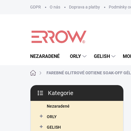
Přejít
GDPR
O nás
Doprava a platby
Podmínky oc
na
obsah
NEZARADENÉ
ORLY
GELISH
MO
Domů
FAREBNÉ GLITROVÉ ODTIENE SOAK-OFF GÉ
P
Kategorie
o
Přeskočit
s
kategorie
t
Nezaradené
r
ORLY
a
n
GELISH