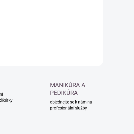
:
−
+
Přidat do košíku
ZEPTAT SE
HLÍDAT
MANIKÚRA A
PEDIKÚRA
ní
dikérky
objednejte se k nám na
profesionální služby