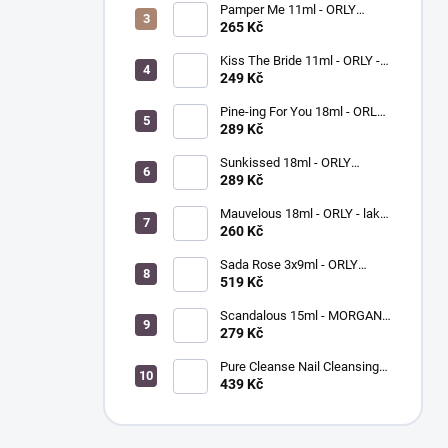
Pamper Me 11ml - ORLY
BREATHABLE - ošetřující lak
265 Kč
na nehty
Kiss The Bride 11ml - ORLY -
lak na nehty
249 Kč
Pine-ing For You 18ml - ORLY
BREATHABLE - ošetřující
289 Kč
barevný lak na nehty
Sunkissed 18ml - ORLY
BREATHABLE - ošetřující
289 Kč
barevný lak na nehty
Mauvelous 18ml - ORLY - lak
na nehty
260 Kč
Sada Rose 3x9ml - ORLY
FRENCH MANICURE - sada
519 Kč
laků na nehty
Scandalous 15ml - MORGAN
TAYLOR - lak na nehty
279 Kč
Pure Cleanse Nail Cleansing
Spray 120ml - MORGAN
439 Kč
TAYLOR - čistič nehtů a
nástrojů