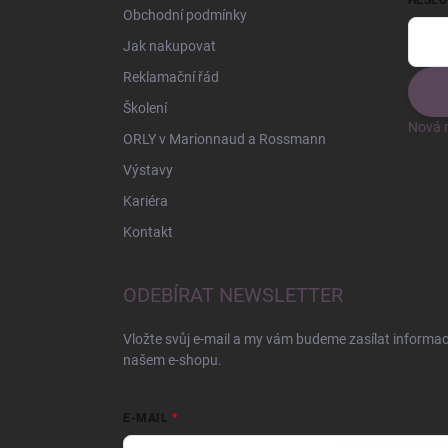
HESLO
Obchodní podmínky
Jak nakupovat
Reklamační řád
Školení
Nová r
ORLY v Marionnaud a Rossmann
Výstavy
Kariéra
Kontakt
ODEBÍRAT NEWSLETTER
Vložte svůj e-mail a my vám budeme zasílat informa
našem e-shopu.
E-MAIL