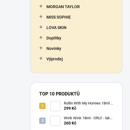
n
MORGAN TAYLOR
í
p
MISS SOPHIE
a
n
LOVA SKIN
e
Doplňky
l
Novinky
Výprodej
TOP 10 PRODUKTŮ
Rollin With My Homies 18ml -
ORLY - lak na nehty
299 Kč
Wink Wink 18ml - ORLY - lak
na nehty
260 Kč