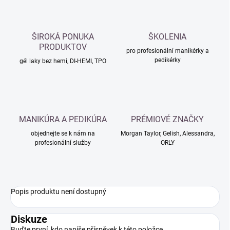
ŠIROKÁ PONUKA
ŠKOLENIA
PRODUKTOV
pro profesionální manikérky a
pedikérky
gél laky bez hemi, DI-HEMI, TPO
MANIKÚRA A PEDIKÚRA
PRÉMIOVÉ ZNAČKY
objednejte se k nám na
Morgan Taylor, Gelish, Alessandra,
profesionální služby
ORLY
Popis produktu není dostupný
Diskuze
Buďte první, kdo napíše příspěvek k této položce.