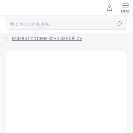
Přejít
na
obsah
Hledat
FAREBNÉ ODTIENE SOAK-OFF GÉLOV
Neohodnoceno
Podrobnosti hodnocení