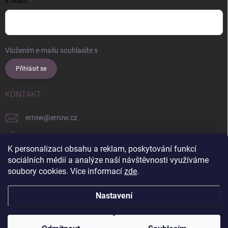
E-MAIL
Vložením e-mailu souhlasíte s
podmínkami ochrany osobních údajů
Přihlásit se
KONTAKT
errow
@
errow.cz
+421 911 479 761
K personalizaci obsahu a reklam, poskytování funkcí
explore/locations/957228892/
sociálních médií a analýze naší návštěvnosti využíváme
soubory cookies. Více informací
zde
.
Nastavení
Copyright 2026
ERROW
. Všechna práva vyhrazena.
Upravit nastavení
cookies