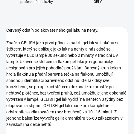
profesionální služby
ORLY
Červený odstín odlakovatelného gel laku na nehty.
Značka GELISH jako první přinesla na trh gel lak ve flakónu se
štětcem, který se aplikuje jako lak na nehty a následně se
vytvrzuje v LED lampě 30 sekund nebo 2 minuty v tradiční UV
lampě. Uzávěr se štětcem a flakon gel laku je ergonomicky
designován pro jejich pohodlné používání. Barevný kruh kolem
hrdla flakónu a přední barevná tečka na flakonu umožňují
snadnou identifikaci barevného odstínu. Gel lak díky své
konzistenci, se po aplikaci štětcem dokonale rozprostře po
nehtové ploténce, bez tvoření pruhů, což umožňuje jeho dokonalé
vytvrzení v lampě. GELISH gel lak vydrží na nehtech 3 týdny bez
olupování a štípání. GELISH gel lak manikúru kompletně
odstraníte s odlakovačem (bez broušení) za 10 - 15 minut. Z
jednoho balení lze vytvořit gel lak manikúru 55-60 zákaznicím, v
závislosti na délce nehtů.