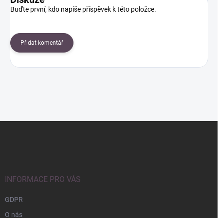
Buďte první, kdo napíše příspěvek k této položce.
Přidat komentář
Z
á
p
a
t
í
INFORMACE PRO VÁS
GDPR
O nás