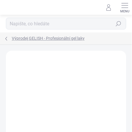
Přejít
na
obsah
Hledat
Výprodej GELISH - Profesionální gel laky
Neohodnoceno
Podrobnosti hodnocení