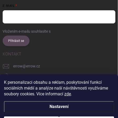
E-MAIL
Vložením e-mailu souhlasíte s
podmínkami ochrany osobních údajů
Přihlásit se
KONTAKT
errow
@
errow.cz
+421 911 479 761
K personalizaci obsahu a reklam, poskytování funkcí
explore/locations/957228892/
sociálních médií a analýze naší návštěvnosti využíváme
soubory cookies. Více informací
zde
.
Nastavení
Copyright 2026
ERROW
. Všechna práva vyhrazena.
Upravit nastavení