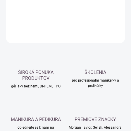
−
+
Přidat do košíku
DETAILNÍ INFORMACE
ZEPTAT SE
HLÍDAT
ŠIROKÁ PONUKA
ŠKOLENIA
PRODUKTOV
pro profesionální manikérky a
pedikérky
gél laky bez hemi, DI-HEMI, TPO
MANIKÚRA A PEDIKÚRA
PRÉMIOVÉ ZNAČKY
objednejte se k nám na
Morgan Taylor, Gelish, Alessandra,