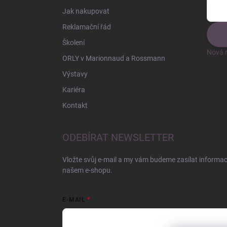
Jak nakupovat
Reklamační řád
Školení
Nová r
ORLY v Marionnaud a Rossmann
Výstavy
Kariéra
Kontakt
ODEBÍRAT NEWSLETTER
Vložte svůj e-mail a my vám budeme zasílat informa
našem e-shopu.
E-MAIL