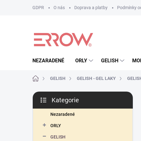
Přejít
GDPR
O nás
Doprava a platby
Podmínky oc
na
obsah
NEZARADENÉ
ORLY
GELISH
MO
Domů
GELISH
GELISH - GEL LAKY
GELISH 
P
Kategorie
o
Přeskočit
s
kategorie
t
Nezaradené
r
ORLY
a
n
GELISH