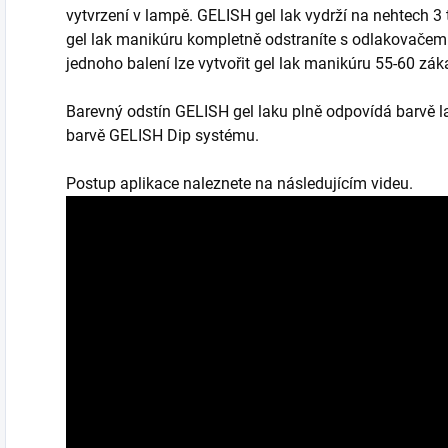
vytvrzení v lampě. GELISH gel lak vydrží na nehtech 3
gel lak manikúru kompletně odstraníte s odlakovačem 
jednoho balení lze vytvořit gel lak manikúru 55-60 záka
Barevný odstín GELISH gel laku plně odpovídá barvě l
barvě GELISH Dip systému.
Postup aplikace naleznete na následujícím videu.