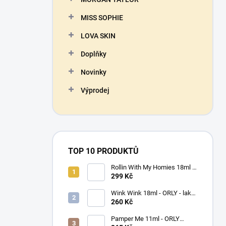
MISS SOPHIE
LOVA SKIN
Doplňky
Novinky
Výprodej
TOP 10 PRODUKTŮ
Rollin With My Homies 18ml -
ORLY - lak na nehty
299 Kč
Wink Wink 18ml - ORLY - lak
na nehty
260 Kč
Pamper Me 11ml - ORLY