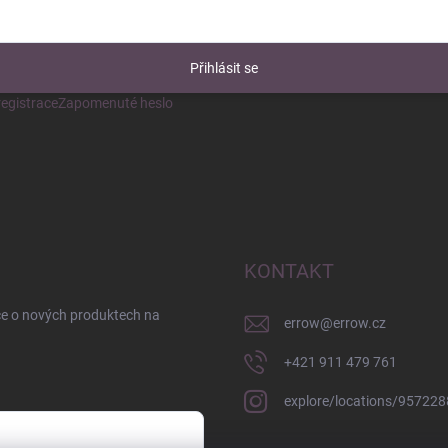
Přihlásit se
egistrace
Zapomenuté heslo
KONTAKT
ce o nových produktech na
errow
@
errow.cz
+421 911 479 761
explore/locations/95722