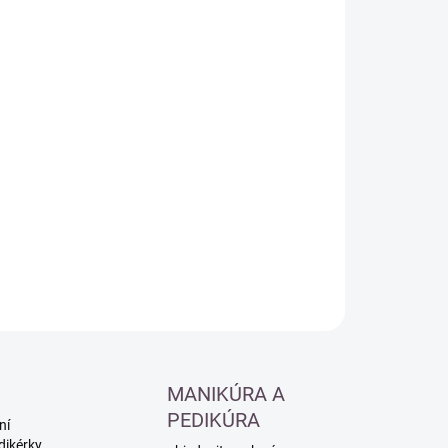
:
−
+
Přidat do košíku
ILNÍ INFORMACE
ZEPTAT SE
HLÍDAT
MANIKÚRA A
PEDIKÚRA
ní
dikérky