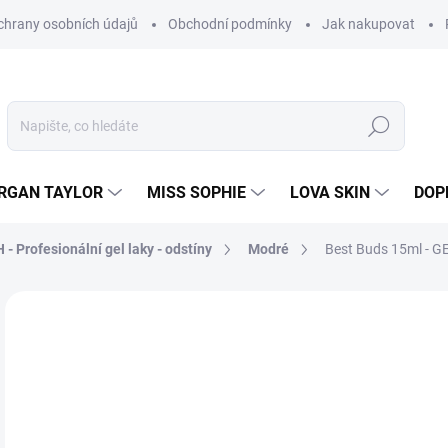
hrany osobních údajů
Obchodní podmínky
Jak nakupovat
Hledat
RGAN TAYLOR
MISS SOPHIE
LOVA SKIN
DOP
- Profesionální gel laky - odstíny
Modré
Best Buds 15ml - GE
Neohodnoceno
Podrobnosti hodnocení
8
205
Měr
SK