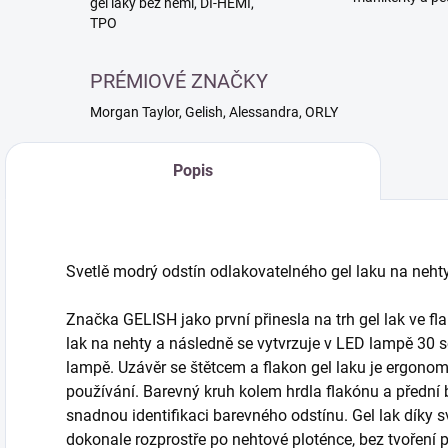
gél laky bez hemi, DI-HEMI,
TPO
PRÉMIOVÉ ZNAČKY
Morgan Taylor, Gelish, Alessandra, ORLY
Popis
Svetlě modrý odstín odlakovatelného gel laku na nehty
Značka GELISH jako první přinesla na trh gel lak ve fla
lak na nehty a následně se vytvrzuje v LED lampě 30 
lampě. Uzávěr se štětcem a flakon gel laku je ergono
používání. Barevný kruh kolem hrdla flakónu a přední
snadnou identifikaci barevného odstínu. Gel lak díky s
dokonale rozprostře po nehtové ploténce, bez tvoření