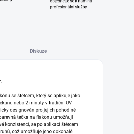
objednejte se k nám na
profesionální služby
Diskuze
.
kónu se štětcem, který se aplikuje jako
sekund nebo 2 minuty v tradiční UV
micky designován pro jejich pohodlné
 barevná tečka na flakonu umožňují
vé konzistenci, se po aplikaci štětcem
 pruhů, což umožňuje jeho dokonalé