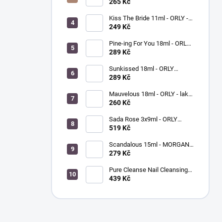
BREATHABLE - ošetřující lak
265 Kč
na nehty
Kiss The Bride 11ml - ORLY -
lak na nehty
249 Kč
Pine-ing For You 18ml - ORLY
BREATHABLE - ošetřující
289 Kč
barevný lak na nehty
Sunkissed 18ml - ORLY
BREATHABLE - ošetřující
289 Kč
barevný lak na nehty
Mauvelous 18ml - ORLY - lak
na nehty
260 Kč
Sada Rose 3x9ml - ORLY
FRENCH MANICURE - sada
519 Kč
laků na nehty
Scandalous 15ml - MORGAN
TAYLOR - lak na nehty
279 Kč
Pure Cleanse Nail Cleansing
Spray 120ml - MORGAN
439 Kč
TAYLOR - čistič nehtů a
nástrojů