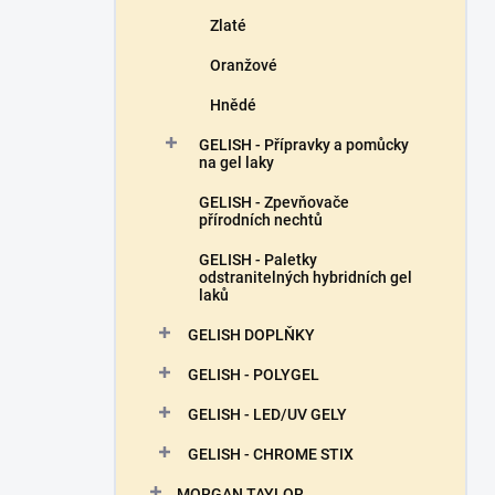
Zlaté
Oranžové
Hnědé
GELISH - Přípravky a pomůcky
na gel laky
GELISH - Zpevňovače
přírodních nechtů
GELISH - Paletky
odstranitelných hybridních gel
laků
GELISH DOPLŇKY
GELISH - POLYGEL
GELISH - LED/UV GELY
GELISH - CHROME STIX
MORGAN TAYLOR