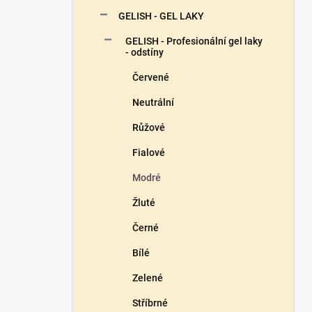
n
GELISH - GEL LAKY
í
p
GELISH - Profesionální gel laky
a
- odstíny
n
Červené
e
l
Neutrální
Růžové
Fialové
Modré
Žluté
Černé
Bílé
Zelené
Stříbrné