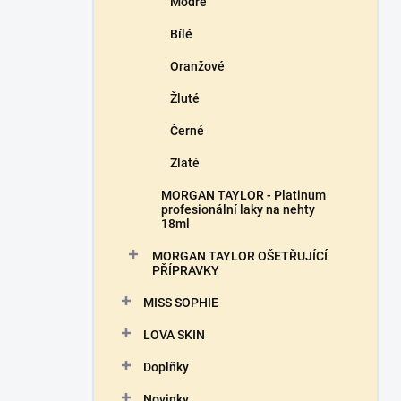
Modré
Bílé
Oranžové
Žluté
Černé
Zlaté
MORGAN TAYLOR - Platinum
profesionální laky na nehty
18ml
MORGAN TAYLOR OŠETŘUJÍCÍ
PŘÍPRAVKY
MISS SOPHIE
LOVA SKIN
Doplňky
Novinky