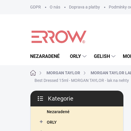
Přejít
GDPR
O nás
Doprava a platby
Podmínky oc
na
obsah
NEZARADENÉ
ORLY
GELISH
MO
Domů
MORGAN TAYLOR
MORGAN TAYLOR LA
Best Dressed 15ml - MORGAN TAYLOR - lak na nehty
P
Kategorie
o
Přeskočit
s
kategorie
t
Nezaradené
r
ORLY
a