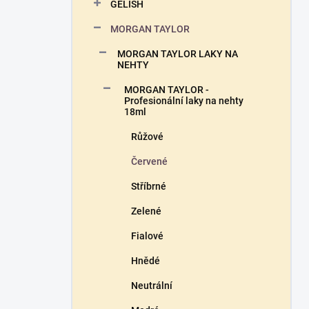
n
GELISH
n
MORGAN TAYLOR
í
p
MORGAN TAYLOR LAKY NA
a
NEHTY
n
MORGAN TAYLOR -
e
Profesionální laky na nehty
l
18ml
Růžové
Červené
Stříbrné
Zelené
Fialové
Hnědé
Neutrální