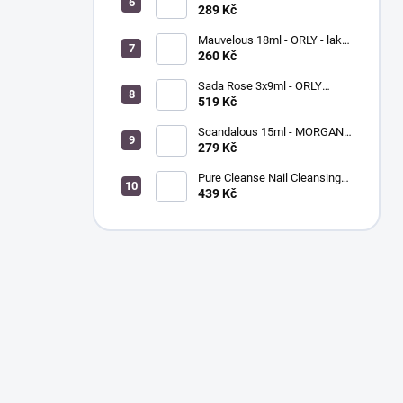
BREATHABLE - ošetřující
289 Kč
barevný lak na nehty
Mauvelous 18ml - ORLY - lak
na nehty
260 Kč
Sada Rose 3x9ml - ORLY
FRENCH MANICURE - sada
519 Kč
laků na nehty
Scandalous 15ml - MORGAN
TAYLOR - lak na nehty
279 Kč
Pure Cleanse Nail Cleansing
Spray 120ml - MORGAN
439 Kč
TAYLOR - čistič nehtů a
nástrojů