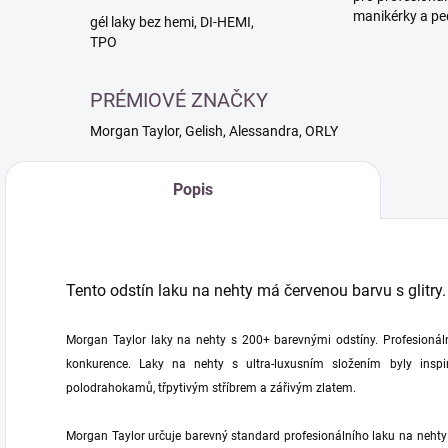
manikérky a pe
gél laky bez hemi, DI-HEMI,
TPO
PRÉMIOVÉ ZNAČKY
Morgan Taylor, Gelish, Alessandra, ORLY
Popis
Tento odstín laku na nehty má červenou barvu s glitry.
Morgan Taylor laky na nehty s 200+ barevnými odstíny. Profesionálně
konkurence. Laky na nehty s ultra-luxusním složením byly inspi
polodrahokamů, třpytivým stříbrem a zářivým zlatem.
Morgan Taylor určuje barevný standard profesionálního laku na nehty 