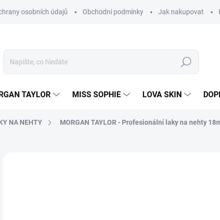
hrany osobních údajů
Obchodní podmínky
Jak nakupovat
Hledat
RGAN TAYLOR
MISS SOPHIE
LOVA SKIN
DOP
KY NA NEHTY
MORGAN TAYLOR - Profesionální laky na nehty 18
Neohodnoceno
Podrobnosti hodnocení
2
230