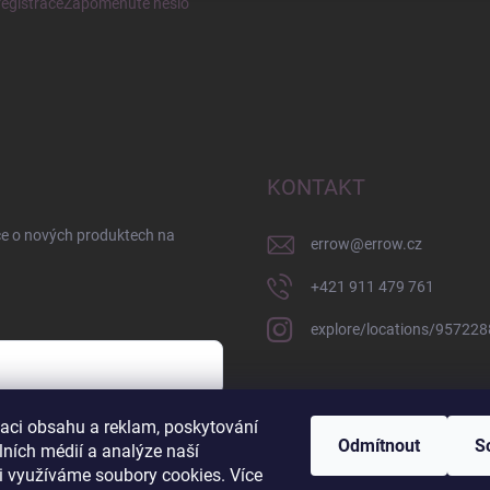
egistrace
Zapomenuté heslo
KONTAKT
ce o nových produktech na
errow
@
errow.cz
+421 911 479 761
explore/locations/95722
zaci obsahu a reklam, poskytování
sobních údajů
Odmítnout
S
lních médií a analýze naší
i využíváme soubory cookies. Více