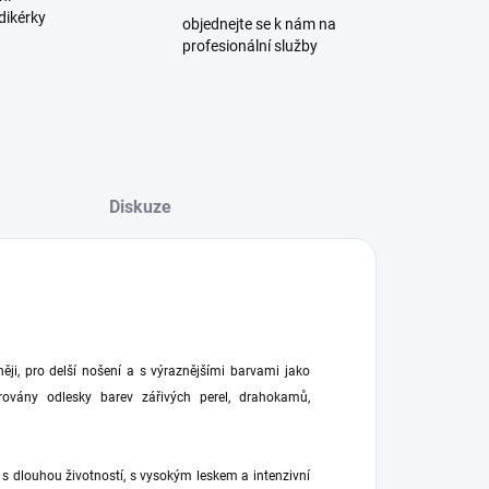
dikérky
objednejte se k nám na
profesionální služby
Diskuze
ji, pro delší nošení a s výraznějšími barvami jako
rovány odlesky barev zářivých perel, drahokamů,
s dlouhou životností, s vysokým leskem a intenzivní