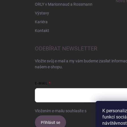
Nová r
ORLY v Marionnaud a Rossmann
Výstavy
Kariéra
Kontakt
ODEBÍRAT NEWSLETTER
Vložte svůj e-mail a my vám budeme zasílat informa
našem e-shopu.
E-MAIL
K personali
Vložením e-mailu souhlasíte s
podmínkami ochrany o
funkcí sociá
Přihlásit se
návštěvnost