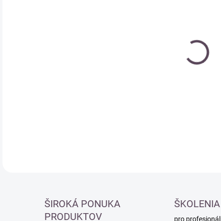
Měr
SK
cena
DETA
ŠIROKÁ PONUKA
ŠKOLENIA
PRODUKTOV
pro profesionál