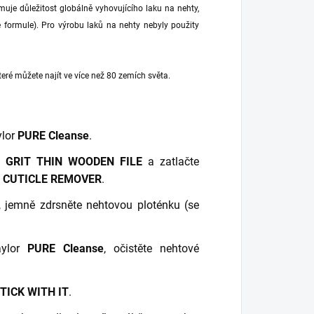
muje důležitost globálně vyhovujícího laku na nehty,
ee formule). Pro výrobu laků na nehty nebyly použity
eré můžete najít ve více než 80 zemích světa.
ylor
PURE Cleanse
.
0 GRIT THIN WOODEN FILE
a zatlačte
 CUTICLE REMOVER
.
, jemně zdrsněte nehtovou ploténku (se
aylor
PURE Cleanse
, očistěte nehtové
TICK WITH IT
.