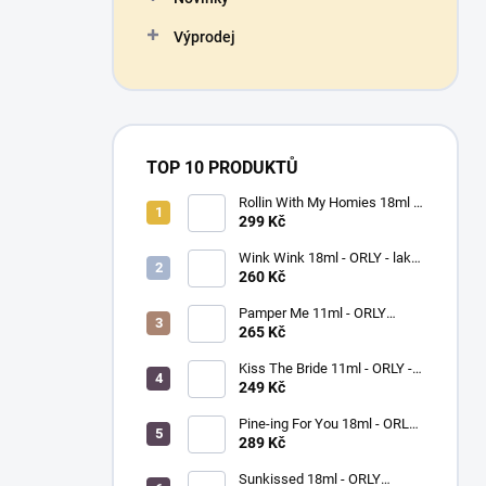
Výprodej
TOP 10 PRODUKTŮ
Rollin With My Homies 18ml -
ORLY - lak na nehty
299 Kč
Wink Wink 18ml - ORLY - lak
na nehty
260 Kč
Pamper Me 11ml - ORLY
BREATHABLE - ošetřující lak
265 Kč
na nehty
Kiss The Bride 11ml - ORLY -
lak na nehty
249 Kč
Pine-ing For You 18ml - ORLY
BREATHABLE - ošetřující
289 Kč
barevný lak na nehty
Sunkissed 18ml - ORLY