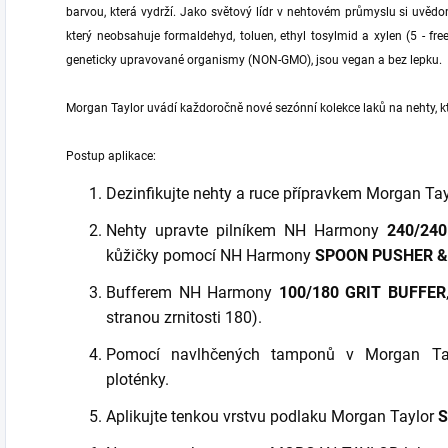
barvou, která vydrží. Jako světový lídr v nehtovém průmyslu si uvědo
který neobsahuje formaldehyd, toluen, ethyl tosylmid a xylen (5 - fr
geneticky upravované organismy (NON-GMO), jsou vegan a bez lepku.
Morgan Taylor uvádí každoročně nové sezónní kolekce laků na nehty, kt
Postup aplikace:
Dezinfikujte nehty a ruce přípravkem Morgan Ta
Nehty upravte pilníkem NH Harmony
240/24
kůžičky pomocí NH Harmony
SPOON PUSHER &
Bufferem NH Harmony
100/180 GRIT BUFFER
stranou zrnitosti 180).
Pomocí navlhčených tamponů v Morgan T
ploténky.
Aplikujte tenkou vrstvu podlaku Morgan Taylor
S