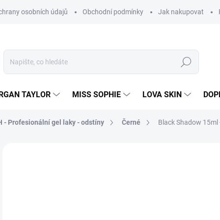
hrany osobních údajů
Obchodní podmínky
Jak nakupovat
Hledat
RGAN TAYLOR
MISS SOPHIE
LOVA SKIN
DOP
- Profesionální gel laky - odstíny
Černé
Black Shadow 15ml -
Neohodnoceno
Podrobnosti hodnocení
7
619
Měr
SK