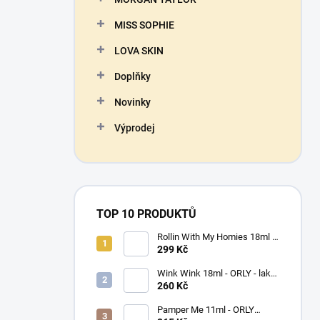
MISS SOPHIE
LOVA SKIN
Doplňky
Novinky
Výprodej
TOP 10 PRODUKTŮ
Rollin With My Homies 18ml -
ORLY - lak na nehty
299 Kč
Wink Wink 18ml - ORLY - lak
na nehty
260 Kč
Pamper Me 11ml - ORLY