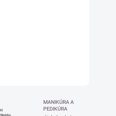
:
−
+
Přidat do košíku
ILNÍ INFORMACE
ZEPTAT SE
HLÍDAT
MANIKÚRA A
PEDIKÚRA
ní
dikérky