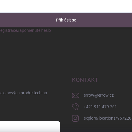
Přihlásit se
egistrace
Zapomenuté heslo
KONTAKT
ce o nových produktech na
errow
@
errow.cz
+421 911 479 761
explore/locations/95722