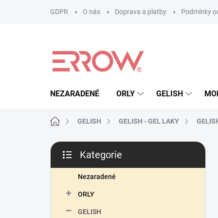
Přejít
GDPR
O nás
Doprava a platby
Podmínky oc
na
obsah
NEZARADENÉ
ORLY
GELISH
MO
Domů
GELISH
GELISH - GEL LAKY
GELISH 
P
Kategorie
o
Přeskočit
s
kategorie
t
Nezaradené
r
ORLY
a
n
GELISH