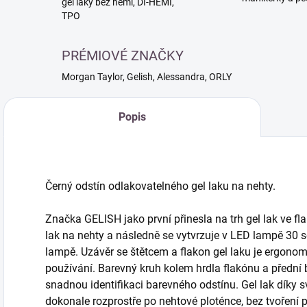
gél laky bez hemi, DI-HEMI,
TPO
PRÉMIOVÉ ZNAČKY
Morgan Taylor, Gelish, Alessandra, ORLY
Popis
Černý odstín odlakovatelného gel laku na nehty.
Značka GELISH jako první přinesla na trh gel lak ve fla
lak na nehty a následně se vytvrzuje v LED lampě 30 
lampě. Uzávěr se štětcem a flakon gel laku je ergono
používání. Barevný kruh kolem hrdla flakónu a přední
snadnou identifikaci barevného odstínu. Gel lak díky s
dokonale rozprostře po nehtové ploténce, bez tvoření