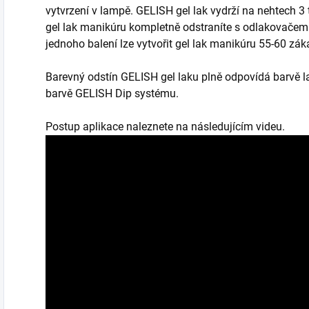
vytvrzení v lampě. GELISH gel lak vydrží na nehtech 3
gel lak manikúru kompletně odstraníte s odlakovačem 
jednoho balení lze vytvořit gel lak manikúru 55-60 záka
Barevný odstín GELISH gel laku plně odpovídá barvě l
barvě GELISH Dip systému.
Postup aplikace naleznete na následujícím videu.