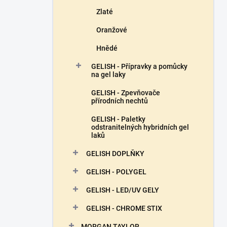
Zlaté
Oranžové
Hnědé
GELISH - Přípravky a pomůcky
na gel laky
GELISH - Zpevňovače
přírodních nechtů
GELISH - Paletky
odstranitelných hybridních gel
laků
GELISH DOPLŇKY
GELISH - POLYGEL
GELISH - LED/UV GELY
GELISH - CHROME STIX
MORGAN TAYLOR