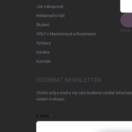
Jak nakupovat
Reklamační řád
Školení
Nová r
ORLY v Marionnaud a Rossmann
Výstavy
Kariéra
Kontakt
ODEBÍRAT NEWSLETTER
Vložte svůj e-mail a my vám budeme zasílat informa
našem e-shopu.
E-MAIL