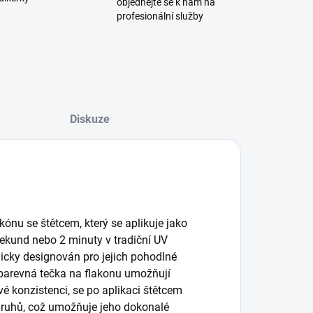
objednejte se k nám na
profesionální služby
Diskuze
kónu se štětcem, který se aplikuje jako
sekund nebo 2 minuty v tradiční UV
micky designován pro jejich pohodlné
 barevná tečka na flakonu umožňují
vé konzistenci, se po aplikaci štětcem
 pruhů, což umožňuje jeho dokonalé