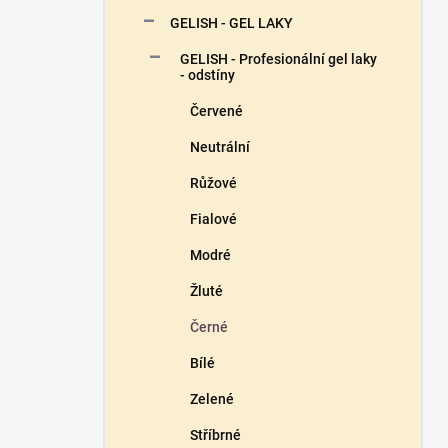
n
GELISH - GEL LAKY
í
p
GELISH - Profesionální gel laky
a
- odstíny
n
Červené
e
l
Neutrální
Růžové
Fialové
Modré
Žluté
Černé
Bílé
Zelené
Stříbrné