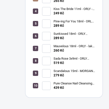
BREATHABLE - ošetřující lak
265 Kč
na nehty
Kiss The Bride 11ml - ORLY -
lak na nehty
249 Kč
Pine-ing For You 18ml - ORLY
BREATHABLE - ošetřující
289 Kč
barevný lak na nehty
Sunkissed 18ml - ORLY
BREATHABLE - ošetřující
289 Kč
barevný lak na nehty
Mauvelous 18ml - ORLY - lak
na nehty
260 Kč
Sada Rose 3x9ml - ORLY
FRENCH MANICURE - sada
519 Kč
laků na nehty
Scandalous 15ml - MORGAN
TAYLOR - lak na nehty
279 Kč
Pure Cleanse Nail Cleansing
Spray 120ml - MORGAN
439 Kč
TAYLOR - čistič nehtů a
nástrojů