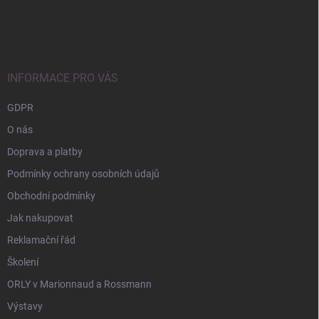
Z
á
p
a
t
í
INFORMACE PRO VÁS
GDPR
O nás
Doprava a platby
Podmínky ochrany osobních údajů
Obchodní podmínky
Jak nakupovat
Reklamační řád
Školení
ORLY v Marionnaud a Rossmann
Výstavy