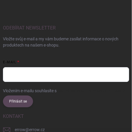
ODEBÍRAT NEWSLETTER
Vložte svůj e-mail a my vám budeme zasílat informace o nových
produktech na našem e-shopu.
E-MAIL
Vložením e-mailu souhlasíte s
podmínkami ochrany osobních údajů
Přihlásit se
KONTAKT
errow
@
errow.cz