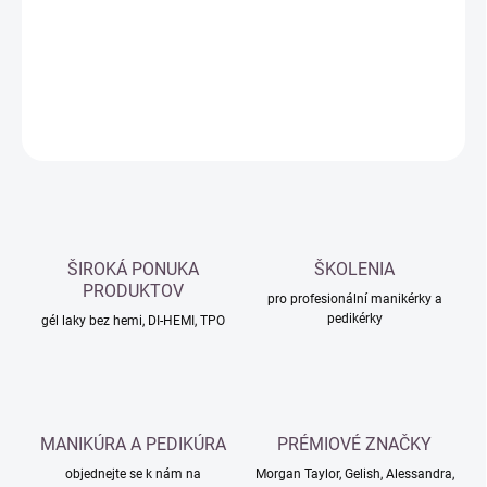
−
+
Přidat do košíku
DETAILNÍ INFORMACE
ZEPTAT SE
HLÍDAT
ŠIROKÁ PONUKA
ŠKOLENIA
PRODUKTOV
pro profesionální manikérky a
pedikérky
gél laky bez hemi, DI-HEMI, TPO
MANIKÚRA A PEDIKÚRA
PRÉMIOVÉ ZNAČKY
objednejte se k nám na
Morgan Taylor, Gelish, Alessandra,