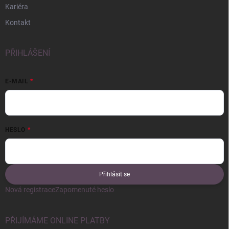
Kariéra
Kontakt
PŘIHLÁŠENÍ
E-MAIL
HESLO
Přihlásit se
Nová registrace
Zapomenuté heslo
PŘIJÍMÁME ONLINE PLATBY