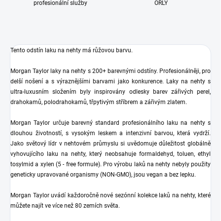
profesionální služby
ORLY
Tento odstín laku na nehty má růžovou
barvu.
Morgan Taylor laky na nehty s 200+ barevnými odstíny. Profesionálněji, pro
delší nošení a s výraznějšími barvami jako konkurence. Laky na nehty s
ultra-luxusním složením byly inspirovány odlesky barev zářivých perel,
drahokamů, polodrahokamů, třpytivým stříbrem a zářivým zlatem.
Morgan Taylor určuje barevný standard profesionálního laku na nehty s
dlouhou životností, s vysokým leskem a intenzivní barvou, která vydrží.
Jako světový lídr v nehtovém průmyslu si uvědomuje důležitost globálně
vyhovujícího laku na nehty, který neobsahuje formaldehyd, toluen, ethyl
tosylmid a xylen (5 - free formule). Pro výrobu laků na nehty nebyly použity
geneticky upravované organismy (NON-GMO), jsou vegan a bez lepku.
Morgan Taylor uvádí každoročně nové sezónní kolekce laků na nehty, které
můžete najít ve více než 80 zemích světa.