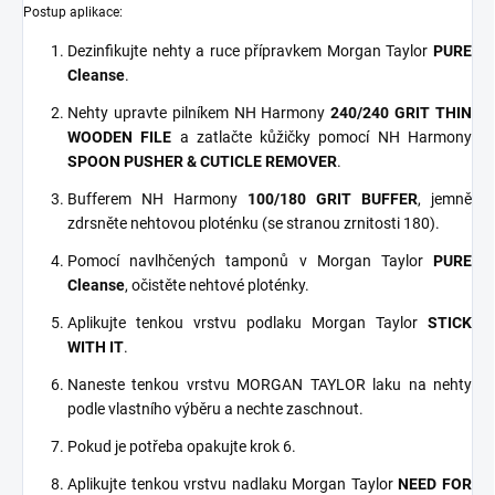
Postup aplikace:
Dezinfikujte nehty a ruce přípravkem Morgan Taylor
PURE
Cleanse
.
Nehty upravte pilníkem NH Harmony
240/240 GRIT THIN
WOODEN FILE
a zatlačte kůžičky pomocí NH Harmony
SPOON PUSHER & CUTICLE REMOVER
.
Bufferem NH Harmony
100/180 GRIT BUFFER
, jemně
zdrsněte nehtovou ploténku (se stranou zrnitosti 180).
Pomocí navlhčených tamponů v Morgan Taylor
PURE
Cleanse
, očistěte nehtové ploténky.
Aplikujte tenkou vrstvu podlaku Morgan Taylor
STICK
WITH IT
.
Naneste tenkou vrstvu MORGAN TAYLOR laku na nehty
podle vlastního výběru a nechte zaschnout.
Pokud je potřeba opakujte krok 6.
Aplikujte tenkou vrstvu nadlaku Morgan Taylor
NEED FOR