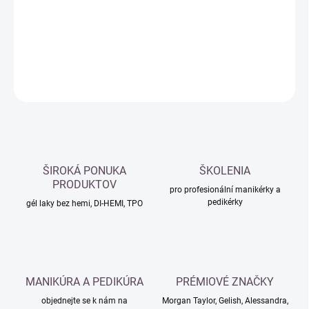
−
+
Přidat do košíku
DETAILNÍ INFORMACE
ZEPTAT SE
HLÍDAT
ŠIROKÁ PONUKA
ŠKOLENIA
PRODUKTOV
pro profesionální manikérky a
pedikérky
gél laky bez hemi, DI-HEMI, TPO
MANIKÚRA A PEDIKÚRA
PRÉMIOVÉ ZNAČKY
objednejte se k nám na
Morgan Taylor, Gelish, Alessandra,