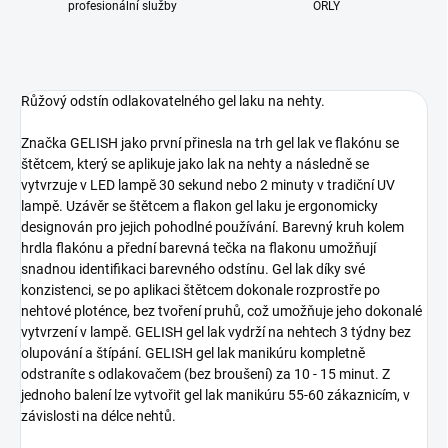
profesionální služby
ORLY
Růžový odstín odlakovatelného gel laku na nehty.
Značka GELISH jako první přinesla na trh gel lak ve flakónu se
štětcem, který se aplikuje jako lak na nehty a následně se
vytvrzuje v LED lampě 30 sekund nebo 2 minuty v tradiční UV
lampě. Uzávěr se štětcem a flakon gel laku je ergonomicky
designován pro jejich pohodlné používání. Barevný kruh kolem
hrdla flakónu a přední barevná tečka na flakonu umožňují
snadnou identifikaci barevného odstínu. Gel lak díky své
konzistenci, se po aplikaci štětcem dokonale rozprostře po
nehtové ploténce, bez tvoření pruhů, což umožňuje jeho dokonalé
vytvrzení v lampě. GELISH gel lak vydrží na nehtech 3 týdny bez
olupování a štípání. GELISH gel lak manikúru kompletně
odstraníte s odlakovačem (bez broušení) za 10 - 15 minut. Z
jednoho balení lze vytvořit gel lak manikúru 55-60 zákaznicím, v
závislosti na délce nehtů.