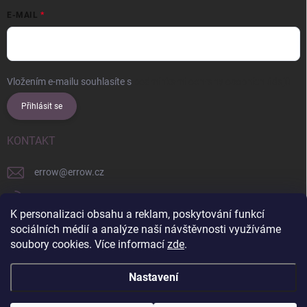
E-MAIL
Vložením e-mailu souhlasíte s
podmínkami ochrany osobních údajů
Přihlásit se
KONTAKT
errow
@
errow.cz
+421 911 479 761
K personalizaci obsahu a reklam, poskytování funkcí
explore/locations/957228892/
sociálních médií a analýze naší návštěvnosti využíváme
soubory cookies. Více informací
zde
.
Nastavení
Copyright 2026
ERROW
. Všechna práva vyhrazena.
Upravit nastavení