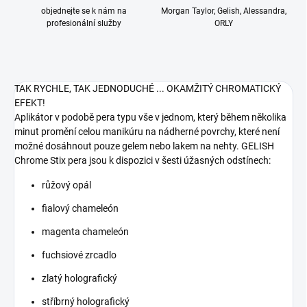
objednejte se k nám na
Morgan Taylor, Gelish, Alessandra,
profesionální služby
ORLY
TAK RYCHLE, TAK JEDNODUCHÉ ... OKAMŽITÝ CHROMATICKÝ
EFEKT!
Aplikátor v podobě pera typu vše v jednom, který během několika
minut promění celou manikúru na nádherné povrchy, které není
možné dosáhnout pouze gelem nebo lakem na nehty. GELISH
Chrome Stix pera jsou k dispozici v šesti úžasných odstínech:
růžový opál
fialový chameleón
magenta chameleón
fuchsiové zrcadlo
zlatý holografický
stříbrný holografický