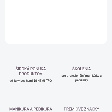
cena:
−
+
Přidat do košíku
DETAILNÍ INFORMACE
ZEPTAT SE
HLÍDAT
ŠIROKÁ PONUKA
ŠKOLENIA
PRODUKTOV
pro profesionální manikérky a
pedikérky
gél laky bez hemi, DI-HEMI, TPO
MANIKÚRA A PEDIKÚRA
PRÉMIOVÉ ZNAČKY