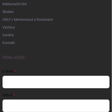
Reklamační řád
Školení
ORLY v Marionnaud a Rossmann
Výstavy
Kariéra
Kontakt
PŘIHLÁŠENÍ
E-MAIL
HESLO