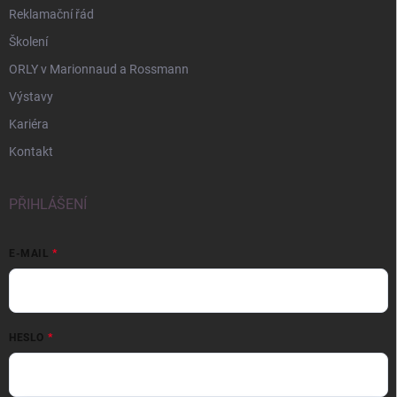
Reklamační řád
Školení
ORLY v Marionnaud a Rossmann
Výstavy
Kariéra
Kontakt
PŘIHLÁŠENÍ
E-MAIL
HESLO