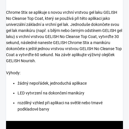
Chrome Stix se aplikuje s novou vrchní vrstvou gel laku GELISH
No Cleanse Top Coat, který se používá při této aplikaci jako
univerzální základní a vrchní gel lak. Jednoduše dokončete svou
gel lak manikúru (např. s ​​bílým nebo černým odstínem GELISH gel
laku) s vrchní vrstvou GELISH No Cleanse Top Coat, vytvrďte 30
sekund, následně naneste GELISH Chrome Stix a manikúru
dokončete s ještě jednou vrstvou vrstvou GELISH No Cleanse Top
Coat a vytvrďte 60 sekund. Na závěr aplikujte výživný olejíček
GELISH Nourish.
Výhody:
žádný nepořádek, jednoduchá aplikace
LED vytvrzenÍ na dokončení manikúry
rozdílný vzhled při aplikaci na světlé nebo tmavé
podkladové barvy