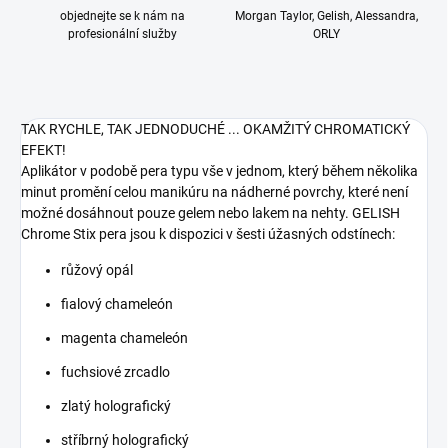
objednejte se k nám na
Morgan Taylor, Gelish, Alessandra,
profesionální služby
ORLY
TAK RYCHLE, TAK JEDNODUCHÉ ... OKAMŽITÝ CHROMATICKÝ
EFEKT!
Aplikátor v podobě pera typu vše v jednom, který během několika
minut promění celou manikúru na nádherné povrchy, které není
možné dosáhnout pouze gelem nebo lakem na nehty. GELISH
Chrome Stix pera jsou k dispozici v šesti úžasných odstínech:
růžový opál
fialový chameleón
magenta chameleón
fuchsiové zrcadlo
zlatý holografický
stříbrný holografický