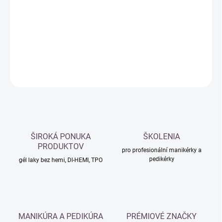
cena:
−
+
Přidat do košíku
DETAILNÍ INFORMACE
ZEPTAT SE
HLÍDAT
ŠIROKÁ PONUKA
ŠKOLENIA
PRODUKTOV
pro profesionální manikérky a
pedikérky
gél laky bez hemi, DI-HEMI, TPO
MANIKÚRA A PEDIKÚRA
PRÉMIOVÉ ZNAČKY