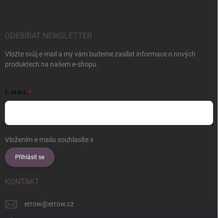
ODEBÍRAT NEWSLETTER
Vložte svůj e-mail a my vám budeme zasílat informace o nových
produktech na našem e-shopu.
E-MAIL
Vložením e-mailu souhlasíte s
podmínkami ochrany osobních údajů
Přihlásit se
KONTAKT
errow
@
errow.cz