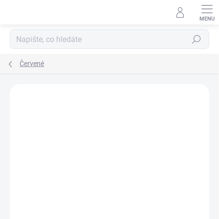
Přejít
na
obsah
Hledat
Červené
Neohodnoceno
Podrobnosti hodnocení