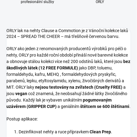
profesionální služby
ORLY
ORLY lak na nehty Clause a Commotion je z Vánoční kolekce laků
2024 – SPREAD THE CHEER – má třešňově červenou barvu.
ORLY ako jeden z renomovaných producentů výrobků pro péči o
nehty, ORLY pro každé roční období přináší nové barevné kolekce
a obnovuje stálou kolekci více než 200 odstínů laků, které jsou
bez
škodlivých látek (12 FREE FORMULE)
jako DBP, toluenu,
formaldehydu, kafru, MEHQ , formaldehydových pryskyřic,
parabenů, lepku, etyltosylamidu, xylenu, živočišných derivátů a
MIT. ORLY laky
nejsou testovány na zvířatech (Cruelty FREE)
a
jsou
vegan
což znamená, že neobsahují žádné látky živočišného
původu. Každý lak je vybaven unikátním
pogumovaným
uzávěrem (GRIPPER CUP)
a geniálním
štětcem se 600 štětinami
.
Postup aplikace:
Dezinfikovat nehty a ruce přípravkem
Clean Prep
.