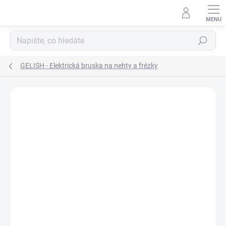
Přejít
na
obsah
Hledat
GELISH - Elektrická bruska na nehty a frézky
Neohodnoceno
Podrobnosti hodnocení