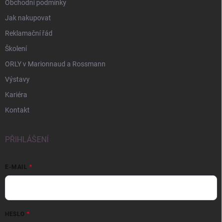
Obchodní podmínky
Jak nakupovat
Reklamační řád
Školení
ORLY v Marionnaud a Rossmann
Výstavy
Kariéra
Kontakt
PŘIHLÁŠENÍ
E-MAIL
HESLO