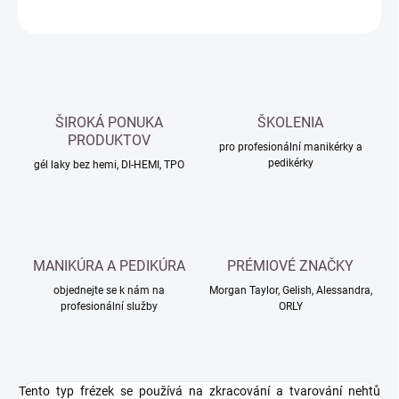
ZEPTAT SE
HLÍDAT
ŠIROKÁ PONUKA
ŠKOLENIA
PRODUKTOV
pro profesionální manikérky a
pedikérky
gél laky bez hemi, DI-HEMI, TPO
MANIKÚRA A PEDIKÚRA
PRÉMIOVÉ ZNAČKY
objednejte se k nám na
Morgan Taylor, Gelish, Alessandra,
profesionální služby
ORLY
Tento typ frézek se používá na zkracování a tvarování nehtů