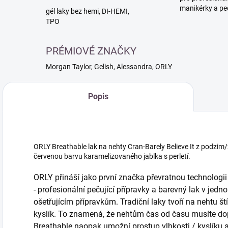
manikérky a pe
gél laky bez hemi, DI-HEMI,
TPO
PRÉMIOVÉ ZNAČKY
Morgan Taylor, Gelish, Alessandra, ORLY
Popis
ORLY Breathable lak na nehty Cran-Barely Believe It z podzi
červenou barvu karamelizovaného jablka s perletí.
ORLY přináší jako první značka převratnou technologii
- profesionální pečující přípravky a barevný lak v jedn
ošetřujícím přípravkům. Tradiční laky tvoří na nehtu št
kyslík. To znamená, že nehtům čas od času musíte do
Breathable naopak umožní prostup vlhkosti / kyslíku 