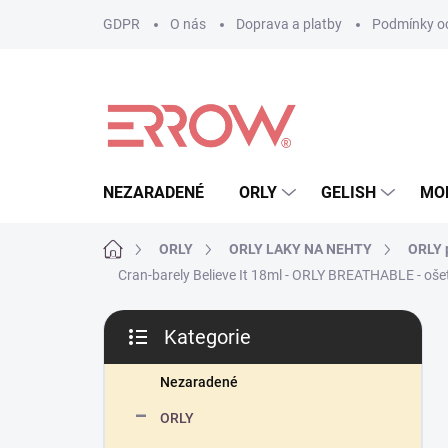
Přejít
GDPR
O nás
Doprava a platby
Podmínky oc
na
obsah
NEZARADENÉ
ORLY
GELISH
MO
Domů
ORLY
ORLY LAKY NA NEHTY
ORLY p
Cran-barely Believe It 18ml - ORLY BREATHABLE - ošet
P
Kategorie
o
Přeskočit
s
kategorie
t
Nezaradené
r
ORLY
a