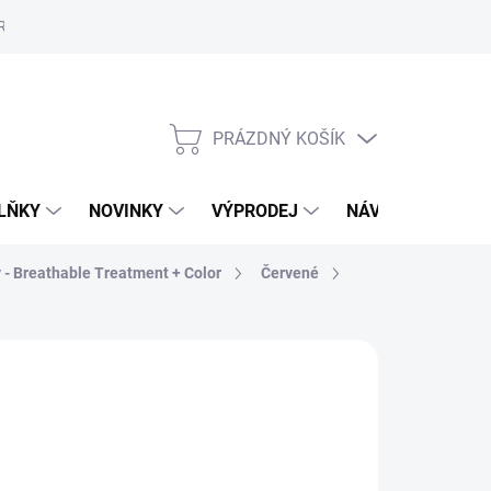
Reklamační řád
Školení
ORLY v Marionnaud a Rossmann
Vý
PRÁZDNÝ KOŠÍK
NÁKUPNÍ
KOŠÍK
LŇKY
NOVINKY
VÝPRODEJ
NÁVODY
MAL
y - Breathable Treatment + Color
Červené
89 Kč
,84 Kč bez DPH