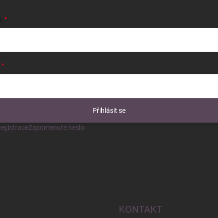
L
Přihlásit se
egistrace
Zapomenuté heslo
KONTAKT