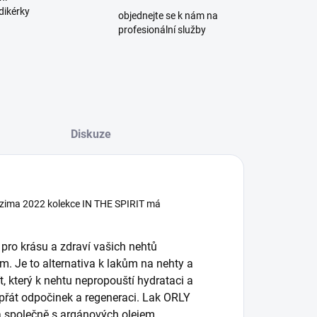
dikérky
objednejte se k nám na
profesionální služby
Diskuze
m/zima 2022 kolekce IN THE SPIRIT má
 pro krásu a zdraví vašich nehtů
om. Je to alternativa k lakům na nehty a
ít, který k nehtu nepropouští hydrataci a
přát odpočinek a regeneraci. Lak ORLY
a společně s argánových olejem,