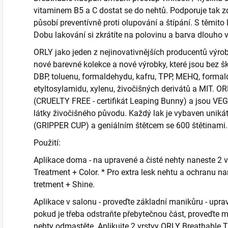
vitaminem B5 a C dostat se do nehtů. Podporuje tak zd
působí preventívně proti olupování a štípání. S těmito 
Dobu lakování si zkrátíte na polovinu a barva dlouho v
ORLY jako jeden z nejinovativnějších producentů výrob
nové barevné kolekce a nové výrobky, které jsou bez 
DBP, toluenu, formaldehydu, kafru, TPP, MEHQ, formal
etyltosylamidu, xylenu, živočišných derivátů a MIT. O
(CRUELTY FREE - certifikát Leaping Bunny) a jsou V
látky živočišného původu. Každý lak je vybaven un
(GRIPPER CUP) a geniálním štětcem se 600 štětinami.
Použití:
Aplikace doma - na upravené a čisté nehty naneste 2 
Treatment + Color. * Pro extra lesk nehtu a ochranu n
tretment + Shine.
Aplikace v salonu - proveďte základní manikůru - uprav
pokud je třeba odstraňte přebytečnou část, proveďte m
nehty odmastěte. Aplikujte 2 vrstvy ORLY Breathable Tr