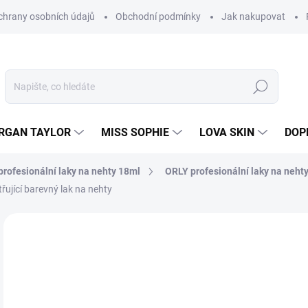
hrany osobních údajů
Obchodní podmínky
Jak nakupovat
Hledat
RGAN TAYLOR
MISS SOPHIE
LOVA SKIN
DOP
rofesionální laky na nehty 18ml
ORLY profesionální laky na neht
řující barevný lak na nehty
Neohodnoceno
Podrobnosti hodnocení
2
238