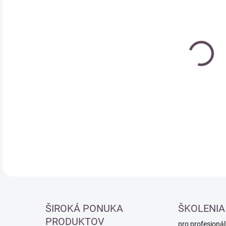
Měr
MO
cena
DETA
ŠIROKÁ PONUKA
ŠKOLENIA
PRODUKTOV
pro profesionál