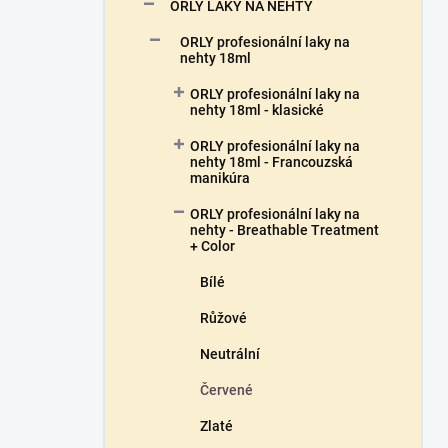
n
ORLY LAKY NA NEHTY
n
ORLY profesionální laky na
í
nehty 18ml
p
a
ORLY profesionální laky na
n
nehty 18ml - klasické
e
ORLY profesionální laky na
l
nehty 18ml - Francouzská
manikúra
ORLY profesionální laky na
nehty - Breathable Treatment
+ Color
Bílé
Růžové
Neutrální
Červené
Zlaté