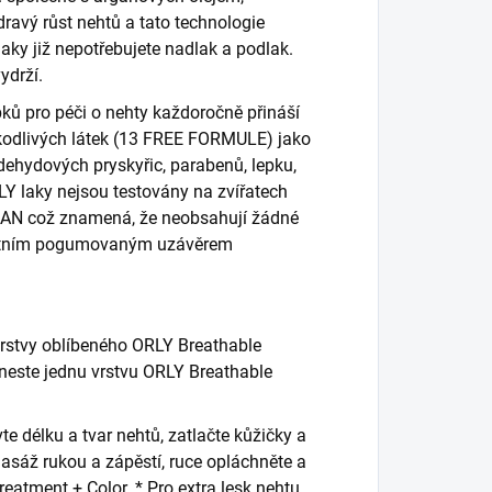
ravý růst nehtů a tato technologie
laky již nepotřebujete nadlak a podlak.
ydrží.
ků pro péči o nehty každoročně přináší
škodlivých látek (13 FREE FORMULE) jako
dehydových pryskyřic, parabenů, lepku,
RLY laky nejsou testovány na zvířatech
EGAN což znamená, že neobsahují žádné
ikátním pogumovaným uzávěrem
vrstvy oblíbeného ORLY Breathable
aneste jednu vrstvu ORLY Breathable
te délku a tvar nehtů, zatlačte kůžičky a
asáž rukou a zápěstí, ruce opláchněte a
eatment + Color. * Pro extra lesk nehtu