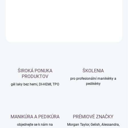
−
+
Přidat do košíku
DETAILNÍ INFORMACE
ZEPTAT SE
HLÍDAT
ŠIROKÁ PONUKA
ŠKOLENIA
PRODUKTOV
pro profesionální manikérky a
pedikérky
gél laky bez hemi, DI-HEMI, TPO
MANIKÚRA A PEDIKÚRA
PRÉMIOVÉ ZNAČKY
objednejte se k nám na
Morgan Taylor, Gelish, Alessandra,