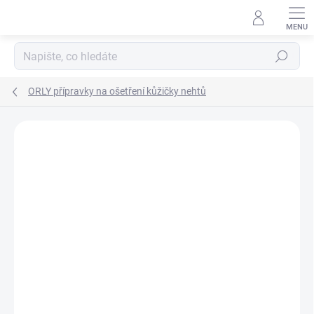
Přejít
na
obsah
Hledat
ORLY přípravky na ošetření kůžičky nehtů
Neohodnoceno
Podrobnosti hodnocení