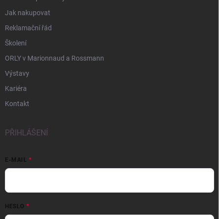
Jak nakupovat
Reklamační řád
Školení
ORLY v Marionnaud a Rossmann
Výstavy
Kariéra
Kontakt
PŘIHLÁŠENÍ
E-MAIL
HESLO