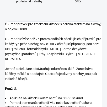
profesionální služby
ORLY
ORLY přípravek pro změkčení kůžiček s bělicím efektem na skvrny,
o objemu 18ml.
ORLY nabízí více než 25 profesionálních ošetřujících přípravků pro
každý typ péče o nehty, navíc ORLY ošetřující přípravky jsou bez:
DBP | toluenu | formaldehydu | MEHQ | Formaldehydové
pryskyřice | parabenů | Ethyl Tosylamidu | xylenu | MIT - 9 FREE
RORMULA.
Jemně a efektivne odstJraňuje odumřelou tkáň. Zanecháva
kůžičky měkké a poddajné. Odstraňuje skvrny a nehty jsou pak
viditelně bělejší.
Použití:
Aplikujte na kůžičku kolem nehtů na 30-60 sekund.
Pomocí pomerančového dřívka nebo kovového Pusheru,