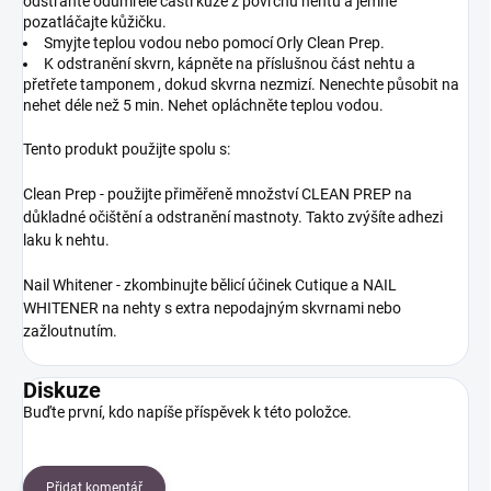
odstraňte odumřelé části kůže z povrchu nehtu a jemně
pozatláčajte kůžičku.
Smyjte teplou vodou nebo pomocí Orly Clean Prep.
K odstranění skvrn, kápněte na příslušnou část nehtu a
přetřete tamponem , dokud skvrna nezmizí. Nenechte působit na
nehet déle než 5 min. Nehet opláchněte teplou vodou.
Tento produkt použijte spolu s:
Clean Prep - použijte přiměřeně množství CLEAN PREP na
důkladné očištění a odstranění mastnoty. Takto zvýšíte adhezi
laku k nehtu.
Nail Whitener - zkombinujte bělicí účinek Cutique a NAIL
WHITENER na nehty s extra nepodajným skvrnami nebo
zažloutnutím.
Diskuze
Buďte první, kdo napíše příspěvek k této položce.
Přidat komentář