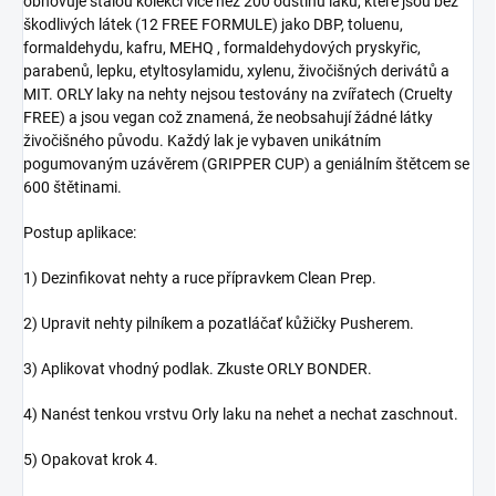
obnovuje stálou kolekci více než 200 odstínů laků, které jsou bez
škodlivých látek (12 FREE FORMULE) jako DBP, toluenu,
formaldehydu, kafru, MEHQ , formaldehydových pryskyřic,
parabenů, lepku, etyltosylamidu, xylenu, živočišných derivátů a
MIT. ORLY laky na nehty nejsou testovány na zvířatech (Cruelty
FREE) a jsou vegan což znamená, že neobsahují žádné látky
živočišného původu. Každý lak je vybaven unikátním
pogumovaným uzávěrem (GRIPPER CUP) a geniálním štětcem se
600 štětinami.
Postup aplikace:
1) Dezinfikovat nehty a ruce přípravkem Clean Prep.
2) Upravit nehty pilníkem a pozatláčať kůžičky Pusherem.
3) Aplikovat vhodný podlak. Zkuste ORLY BONDER.
4) Nanést tenkou vrstvu Orly laku na nehet a nechat zaschnout.
5) Opakovat krok 4.