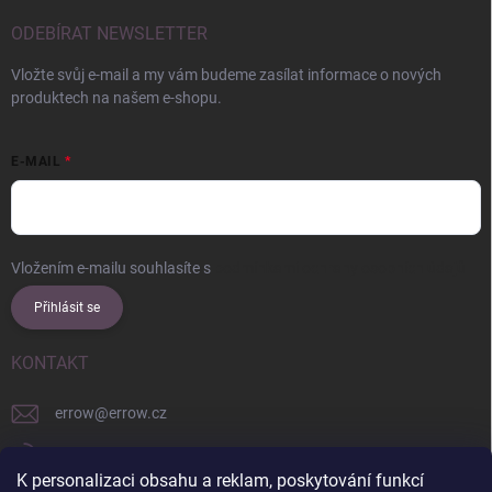
ODEBÍRAT NEWSLETTER
Vložte svůj e-mail a my vám budeme zasílat informace o nových
produktech na našem e-shopu.
E-MAIL
Vložením e-mailu souhlasíte s
podmínkami ochrany osobních údajů
Přihlásit se
KONTAKT
errow
@
errow.cz
+421 911 479 761
K personalizaci obsahu a reklam, poskytování funkcí