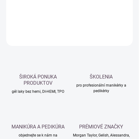
−
+
Přidat do košíku
DETAILNÍ INFORMACE
ZEPTAT SE
HLÍDAT
ŠIROKÁ PONUKA
ŠKOLENIA
PRODUKTOV
pro profesionální manikérky a
pedikérky
gél laky bez hemi, DI-HEMI, TPO
MANIKÚRA A PEDIKÚRA
PRÉMIOVÉ ZNAČKY
objednejte se k nám na
Morgan Taylor, Gelish, Alessandra,