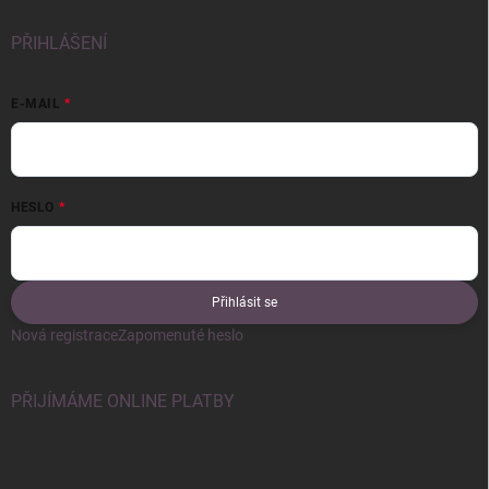
PŘIHLÁŠENÍ
E-MAIL
HESLO
Přihlásit se
Nová registrace
Zapomenuté heslo
PŘIJÍMÁME ONLINE PLATBY