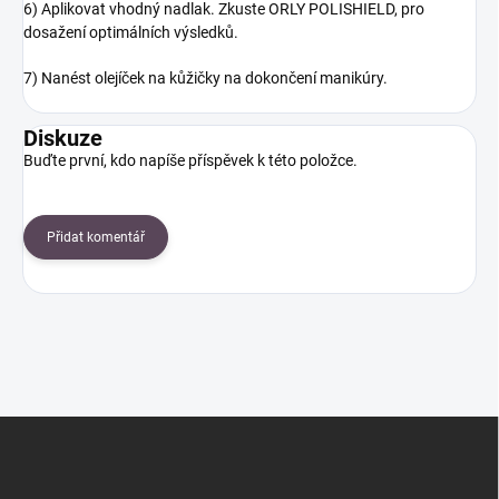
6) Aplikovat vhodný nadlak. Zkuste ORLY POLISHIELD, pro
dosažení optimálních výsledků.
7) Nanést olejíček na kůžičky na dokončení manikúry.
Diskuze
Buďte první, kdo napíše příspěvek k této položce.
Přidat komentář
Z
á
p