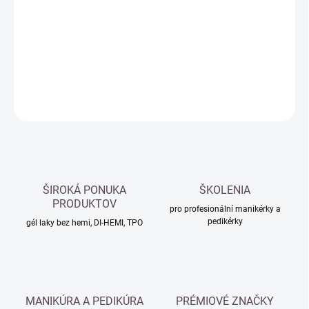
cena:
−
+
Přidat do košíku
DETAILNÍ INFORMACE
ZEPTAT SE
HLÍDAT
ŠIROKÁ PONUKA
ŠKOLENIA
PRODUKTOV
pro profesionální manikérky a
pedikérky
gél laky bez hemi, DI-HEMI, TPO
MANIKÚRA A PEDIKÚRA
PRÉMIOVÉ ZNAČKY