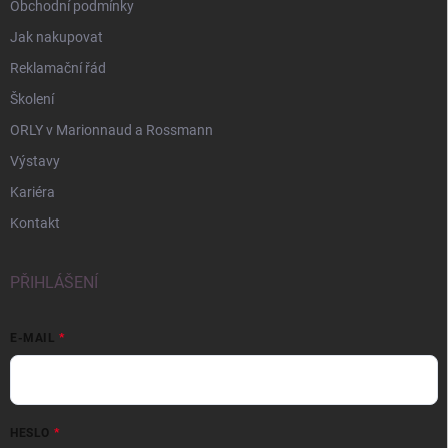
Obchodní podmínky
Jak nakupovat
Reklamační řád
Školení
ORLY v Marionnaud a Rossmann
Výstavy
Kariéra
Kontakt
PŘIHLÁŠENÍ
E-MAIL
HESLO