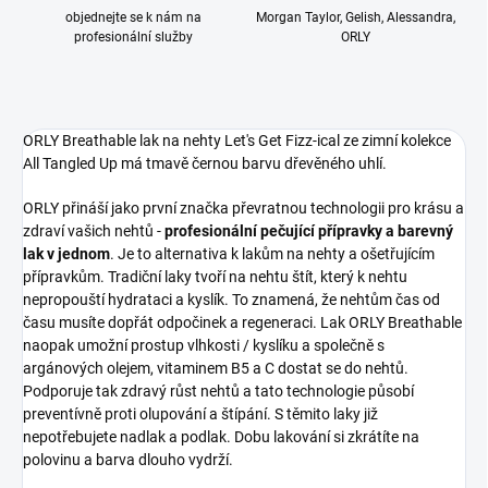
objednejte se k nám na
Morgan Taylor, Gelish, Alessandra,
profesionální služby
ORLY
ORLY Breathable lak na nehty Let's Get Fizz-ical ze zimní kolekce
All Tangled Up má tmavě černou barvu dřevěného uhlí.
ORLY přináší jako první značka převratnou technologii pro krásu a
zdraví vašich nehtů -
profesionální pečující přípravky a barevný
lak v jednom
. Je to alternativa k lakům na nehty a ošetřujícím
přípravkům. Tradiční laky tvoří na nehtu štít, který k nehtu
nepropouští hydrataci a kyslík. To znamená, že nehtům čas od
času musíte dopřát odpočinek a regeneraci. Lak ORLY Breathable
naopak umožní prostup vlhkosti / kyslíku a společně s
argánových olejem, vitaminem B5 a C dostat se do nehtů.
Podporuje tak zdravý růst nehtů a tato technologie působí
preventívně proti olupování a štípání. S těmito laky již
nepotřebujete nadlak a podlak. Dobu lakování si zkrátíte na
polovinu a barva dlouho vydrží.