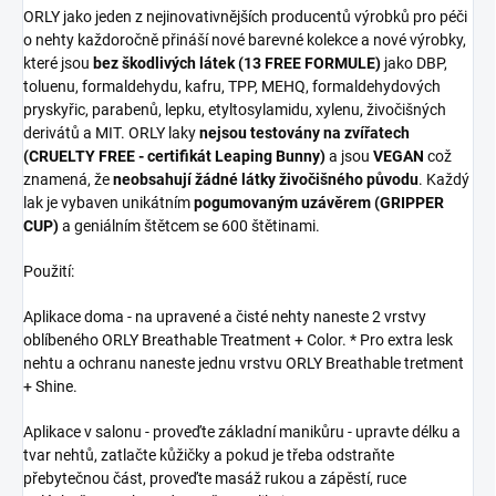
ORLY jako jeden z nejinovativnějších producentů výrobků pro péči
o nehty každoročně přináší nové barevné kolekce a nové výrobky,
které jsou
bez škodlivých látek (13 FREE FORMULE)
jako DBP,
toluenu, formaldehydu, kafru, TPP, MEHQ, formaldehydových
pryskyřic, parabenů, lepku, etyltosylamidu, xylenu, živočišných
derivátů a MIT. ORLY laky
nejsou testovány na zvířatech
(CRUELTY FREE - certifikát Leaping Bunny)
a jsou
VEGAN
což
znamená, že
neobsahují žádné látky živočišného původu
. Každý
lak je vybaven unikátním
pogumovaným uzávěrem (GRIPPER
CUP)
a geniálním štětcem se 600 štětinami.
Použití:
Aplikace doma - na upravené a čisté nehty naneste 2 vrstvy
oblíbeného ORLY Breathable Treatment + Color. * Pro extra lesk
nehtu a ochranu naneste jednu vrstvu ORLY Breathable tretment
+ Shine.
Aplikace v salonu - proveďte základní manikůru - upravte délku a
tvar nehtů, zatlačte kůžičky a pokud je třeba odstraňte
přebytečnou část, proveďte masáž rukou a zápěstí, ruce