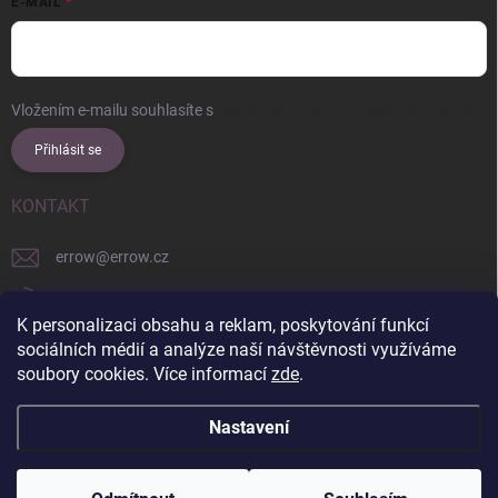
E-MAIL
Vložením e-mailu souhlasíte s
podmínkami ochrany osobních údajů
Přihlásit se
KONTAKT
errow
@
errow.cz
+421 911 479 761
K personalizaci obsahu a reklam, poskytování funkcí
explore/locations/957228892/
sociálních médií a analýze naší návštěvnosti využíváme
soubory cookies. Více informací
zde
.
Nastavení
Copyright 2026
ERROW
. Všechna práva vyhrazena.
Upravit nastavení
cookies