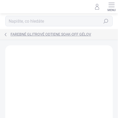
Přejít
na
obsah
Hledat
FAREBNÉ GLITROVÉ ODTIENE SOAK-OFF GÉLOV
Neohodnoceno
Podrobnosti hodnocení