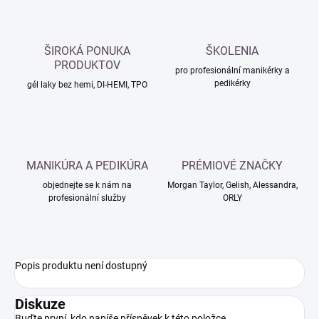
ŠIROKÁ PONUKA
ŠKOLENIA
PRODUKTOV
pro profesionální manikérky a
pedikérky
gél laky bez hemi, DI-HEMI, TPO
MANIKÚRA A PEDIKÚRA
PRÉMIOVÉ ZNAČKY
objednejte se k nám na
Morgan Taylor, Gelish, Alessandra,
profesionální služby
ORLY
Popis produktu není dostupný
Diskuze
Buďte první, kdo napíše příspěvek k této položce.