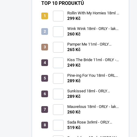
TOP 10 PRODUKTŮ
Rollin With My Homies 18ml -
ORLY - lak na nehty
299 Kč
Wink Wink 18ml - ORLY - lak
na nehty
260 Kč
Pamper Me 11ml - ORLY
BREATHABLE - ošetřující lak
265 Kč
na nehty
Kiss The Bride 11ml - ORLY -
lak na nehty
249 Kč
Pine-ing For You 18ml - ORLY
BREATHABLE - ošetřující
289 Kč
barevný lak na nehty
Sunkissed 18ml - ORLY
BREATHABLE - ošetřující
289 Kč
barevný lak na nehty
Mauvelous 18ml - ORLY - lak
na nehty
260 Kč
Sada Rose 3x9ml - ORLY
FRENCH MANICURE - sada
519 Kč
laků na nehty