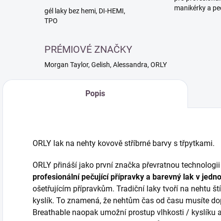
manikérky a pe
gél laky bez hemi, DI-HEMI,
TPO
PRÉMIOVÉ ZNAČKY
Morgan Taylor, Gelish, Alessandra, ORLY
Popis
ORLY lak na nehty kovově stříbrné barvy s třpytkami.
ORLY přináší jako první značka převratnou technologii 
profesionální pečující přípravky a barevný lak v jed
ošetřujícím přípravkům. Tradiční laky tvoří na nehtu št
kyslík. To znamená, že nehtům čas od času musíte do
Breathable naopak umožní prostup vlhkosti / kyslíku 