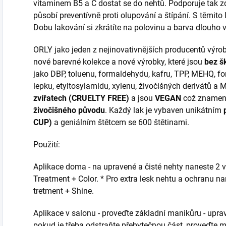
vitaminem B5 a C dostat se do nehtů. Podporuje tak zd
působí preventívně proti olupování a štípání. S těmito 
Dobu lakování si zkrátíte na polovinu a barva dlouho v
ORLY jako jeden z nejinovativnějších producentů výrob
nové barevné kolekce a nové výrobky, které jsou
bez š
jako DBP, toluenu, formaldehydu, kafru, TPP, MEHQ, f
lepku, etyltosylamidu, xylenu, živočišných derivátů a 
zvířatech (CRUELTY FREE)
a jsou
VEGAN
což znamen
živočišného původu
. Každý lak je vybaven unikátním
CUP)
a geniálním štětcem se 600 štětinami.
Použití:
Aplikace doma - na upravené a čisté nehty naneste 2 
Treatment + Color. * Pro extra lesk nehtu a ochranu n
tretment + Shine.
Aplikace v salonu - proveďte základní manikůru - uprav
pokud je třeba odstraňte přebytečnou část, proveďte m