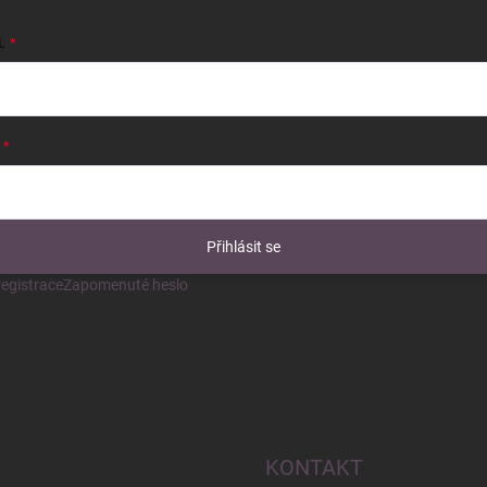
L
Přihlásit se
egistrace
Zapomenuté heslo
KONTAKT