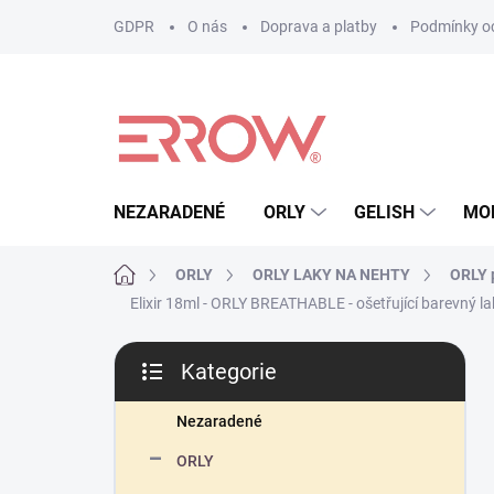
Přejít
GDPR
O nás
Doprava a platby
Podmínky oc
na
obsah
NEZARADENÉ
ORLY
GELISH
MO
Domů
ORLY
ORLY LAKY NA NEHTY
ORLY p
Elixir 18ml - ORLY BREATHABLE - ošetřující barevný la
P
Kategorie
o
Přeskočit
s
kategorie
t
Nezaradené
r
ORLY
a