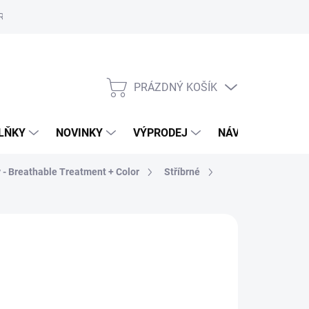
Reklamační řád
Školení
ORLY v Marionnaud a Rossmann
Vý
PRÁZDNÝ KOŠÍK
NÁKUPNÍ
KOŠÍK
LŇKY
NOVINKY
VÝPRODEJ
NÁVODY
MAL
y - Breathable Treatment + Color
Stříbrné
89 Kč
,84 Kč bez DPH