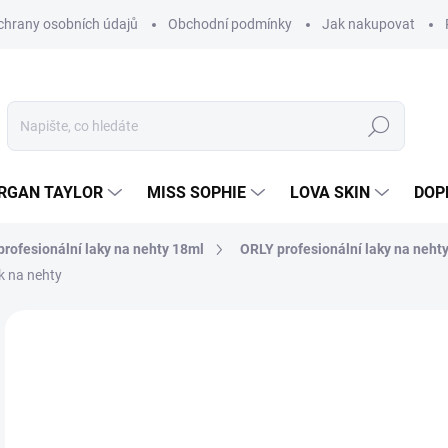
hrany osobních údajů
Obchodní podmínky
Jak nakupovat
Hledat
RGAN TAYLOR
MISS SOPHIE
LOVA SKIN
DOP
rofesionální laky na nehty 18ml
ORLY profesionální laky na neht
k na nehty
Neohodnoceno
Podrobnosti hodnocení
2
238