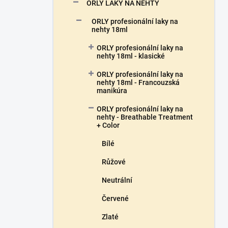
n
ORLY LAKY NA NEHTY
n
ORLY profesionální laky na
í
nehty 18ml
p
a
ORLY profesionální laky na
n
nehty 18ml - klasické
e
ORLY profesionální laky na
l
nehty 18ml - Francouzská
manikúra
ORLY profesionální laky na
nehty - Breathable Treatment
+ Color
Bílé
Růžové
Neutrální
Červené
Zlaté