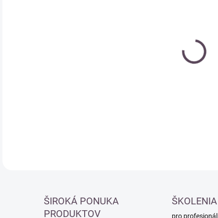
Měr
SK
cena
DETA
ŠIROKÁ PONUKA
ŠKOLENIA
PRODUKTOV
pro profesionál