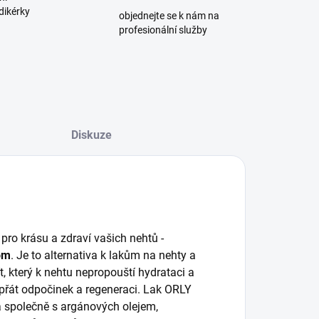
dikérky
objednejte se k nám na
profesionální služby
Diskuze
pro krásu a zdraví vašich nehtů -
nom
. Je to alternativa k lakům na nehty a
ít, který k nehtu nepropouští hydrataci a
přát odpočinek a regeneraci. Lak ORLY
a společně s argánových olejem,