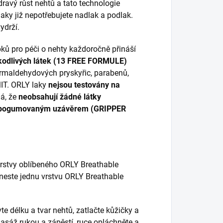
ravý růst nehtů a tato technologie
laky již nepotřebujete nadlak a podlak.
ydrží.
ků pro péči o nehty každoročně přináší
kodlivých látek (13 FREE FORMULE)
ormaldehydových pryskyřic, parabenů,
MIT. ORLY laky
nejsou testovány na
á, že
neobsahují žádné látky
pogumovaným uzávěrem (GRIPPER
vrstvy oblíbeného ORLY Breathable
aneste jednu vrstvu ORLY Breathable
te délku a tvar nehtů, zatlačte kůžičky a
asáž rukou a zápěstí, ruce opláchněte a