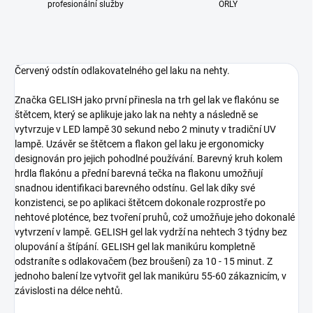
profesionální služby
ORLY
Červený odstín odlakovatelného gel laku na nehty.
Značka GELISH jako první přinesla na trh gel lak ve flakónu se
štětcem, který se aplikuje jako lak na nehty a následně se
vytvrzuje v LED lampě 30 sekund nebo 2 minuty v tradiční UV
lampě. Uzávěr se štětcem a flakon gel laku je ergonomicky
designován pro jejich pohodlné používání. Barevný kruh kolem
hrdla flakónu a přední barevná tečka na flakonu umožňují
snadnou identifikaci barevného odstínu. Gel lak díky své
konzistenci, se po aplikaci štětcem dokonale rozprostře po
nehtové ploténce, bez tvoření pruhů, což umožňuje jeho dokonalé
vytvrzení v lampě. GELISH gel lak vydrží na nehtech 3 týdny bez
olupování a štípání. GELISH gel lak manikúru kompletně
odstraníte s odlakovačem (bez broušení) za 10 - 15 minut. Z
jednoho balení lze vytvořit gel lak manikúru 55-60 zákaznicím, v
závislosti na délce nehtů.