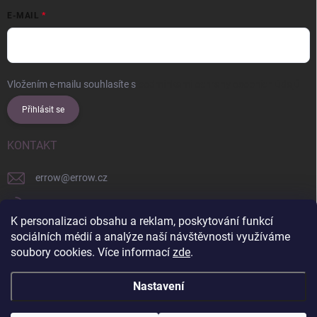
E-MAIL
Vložením e-mailu souhlasíte s
podmínkami ochrany osobních údajů
Přihlásit se
KONTAKT
errow
@
errow.cz
+421 911 479 761
K personalizaci obsahu a reklam, poskytování funkcí
explore/locations/957228892/
sociálních médií a analýze naší návštěvnosti využíváme
soubory cookies. Více informací
zde
.
Nastavení
Copyright 2026
ERROW
. Všechna práva vyhrazena.
Upravit nastavení