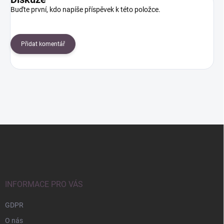
Buďte první, kdo napíše příspěvek k této položce.
Přidat komentář
Z
á
p
a
t
í
INFORMACE PRO VÁS
GDPR
O nás