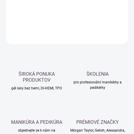
−
+
Přidat do košíku
DETAILNÍ INFORMACE
ZEPTAT SE
HLÍDAT
ŠIROKÁ PONUKA
ŠKOLENIA
PRODUKTOV
pro profesionální manikérky a
pedikérky
gél laky bez hemi, DI-HEMI, TPO
MANIKÚRA A PEDIKÚRA
PRÉMIOVÉ ZNAČKY
objednejte se k nám na
Morgan Taylor, Gelish, Alessandra,