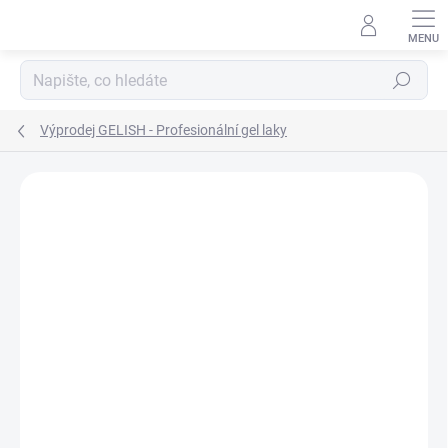
Přejít
na
obsah
Hledat
Výprodej GELISH - Profesionální gel laky
Neohodnoceno
Podrobnosti hodnocení