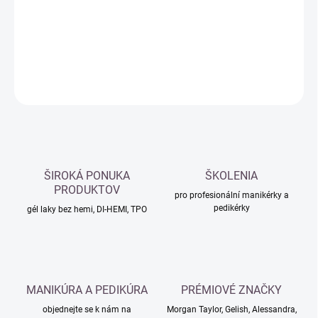
−
+
Přidat do košíku
DETAILNÍ INFORMACE
ZEPTAT SE
HLÍDAT
ŠIROKÁ PONUKA
ŠKOLENIA
PRODUKTOV
pro profesionální manikérky a
pedikérky
gél laky bez hemi, DI-HEMI, TPO
MANIKÚRA A PEDIKÚRA
PRÉMIOVÉ ZNAČKY
objednejte se k nám na
Morgan Taylor, Gelish, Alessandra,