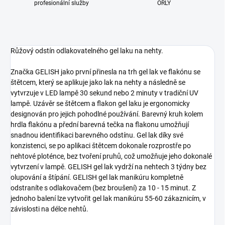
profesionální služby
ORLY
Růžový odstín odlakovatelného gel laku na nehty.
Značka GELISH jako první přinesla na trh gel lak ve flakónu se
štětcem, který se aplikuje jako lak na nehty a následně se
vytvrzuje v LED lampě 30 sekund nebo 2 minuty v tradiční UV
lampě. Uzávěr se štětcem a flakon gel laku je ergonomicky
designován pro jejich pohodlné používání. Barevný kruh kolem
hrdla flakónu a přední barevná tečka na flakonu umožňují
snadnou identifikaci barevného odstínu. Gel lak díky své
konzistenci, se po aplikaci štětcem dokonale rozprostře po
nehtové ploténce, bez tvoření pruhů, což umožňuje jeho dokonalé
vytvrzení v lampě. GELISH gel lak vydrží na nehtech 3 týdny bez
olupování a štípání. GELISH gel lak manikúru kompletně
odstraníte s odlakovačem (bez broušení) za 10 - 15 minut. Z
jednoho balení lze vytvořit gel lak manikúru 55-60 zákaznicím, v
závislosti na délce nehtů.