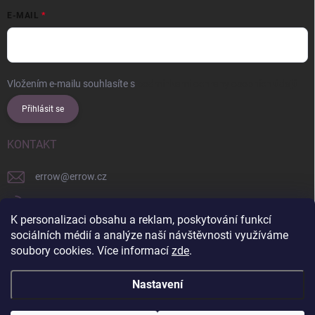
E-MAIL
Vložením e-mailu souhlasíte s
podmínkami ochrany osobních údajů
Přihlásit se
KONTAKT
errow
@
errow.cz
+421 911 479 761
K personalizaci obsahu a reklam, poskytování funkcí
explore/locations/957228892/
sociálních médií a analýze naší návštěvnosti využíváme
soubory cookies. Více informací
zde
.
Nastavení
Copyright 2026
ERROW
. Všechna práva vyhrazena.
Upravit nastavení