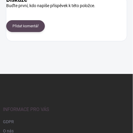
Buďte první, kdo napíše příspěvek k této položce.
Přidat komentář
Z
á
p
a
t
í
INFORMACE PRO VÁS
GDPR
O nás