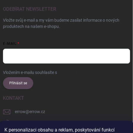
ODEBÍRAT NEWSLETTER
Vložte svůj e-mail a my vám budeme zasílat informace o nových
produktech na našem e-shopu.
E-MAIL
Vložením e-mailu souhlasíte s
podmínkami ochrany osobních údajů
Přihlásit se
KONTAKT
errow
@
errow.cz
+421 911 479 761
K personalizaci obsahu a reklam, poskytování funkcí