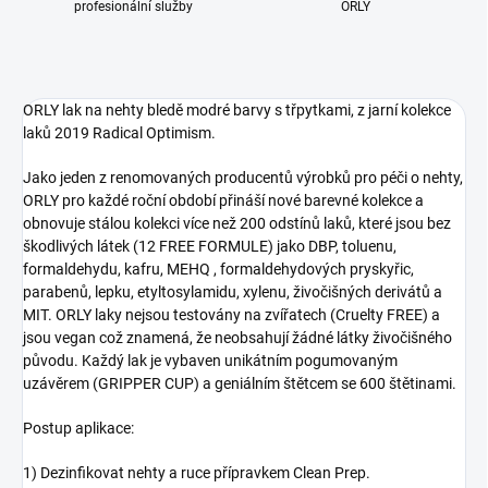
profesionální služby
ORLY
ORLY lak na nehty bledě modré barvy s třpytkami, z jarní kolekce
laků 2019 Radical Optimism.
Jako jeden z renomovaných producentů výrobků pro péči o nehty,
ORLY pro každé roční období přináší nové barevné kolekce a
obnovuje stálou kolekci více než 200 odstínů laků, které jsou bez
škodlivých látek (12 FREE FORMULE) jako DBP, toluenu,
formaldehydu, kafru, MEHQ , formaldehydových pryskyřic,
parabenů, lepku, etyltosylamidu, xylenu, živočišných derivátů a
MIT. ORLY laky nejsou testovány na zvířatech (Cruelty FREE) a
jsou vegan což znamená, že neobsahují žádné látky živočišného
původu. Každý lak je vybaven unikátním pogumovaným
uzávěrem (GRIPPER CUP) a geniálním štětcem se 600 štětinami.
Postup aplikace:
1) Dezinfikovat nehty a ruce přípravkem Clean Prep.