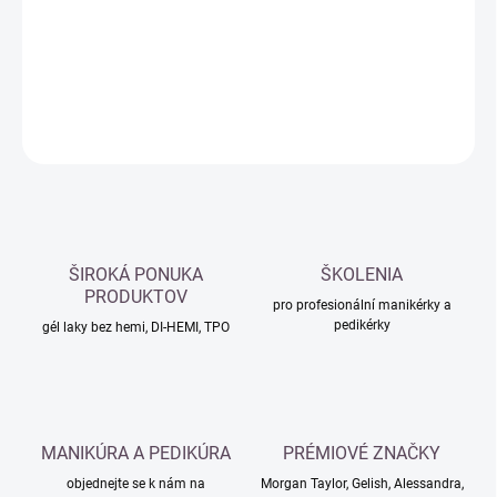
−
+
Přidat do košíku
DETAILNÍ INFORMACE
ZEPTAT SE
HLÍDAT
ŠIROKÁ PONUKA
ŠKOLENIA
PRODUKTOV
pro profesionální manikérky a
pedikérky
gél laky bez hemi, DI-HEMI, TPO
MANIKÚRA A PEDIKÚRA
PRÉMIOVÉ ZNAČKY
objednejte se k nám na
Morgan Taylor, Gelish, Alessandra,