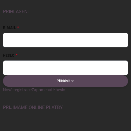
PŘIHLÁŠENÍ
E-MAIL
HESLO
Přihlásit se
Nová registrace
Zapomenuté heslo
PŘIJÍMÁME ONLINE PLATBY