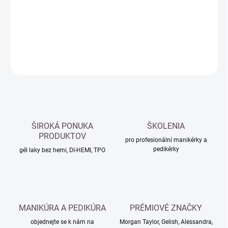
−
+
Přidat do košíku
DETAILNÍ INFORMACE
ZEPTAT SE
HLÍDAT
ŠIROKÁ PONUKA
ŠKOLENIA
PRODUKTOV
pro profesionální manikérky a
pedikérky
gél laky bez hemi, DI-HEMI, TPO
MANIKÚRA A PEDIKÚRA
PRÉMIOVÉ ZNAČKY
objednejte se k nám na
Morgan Taylor, Gelish, Alessandra,