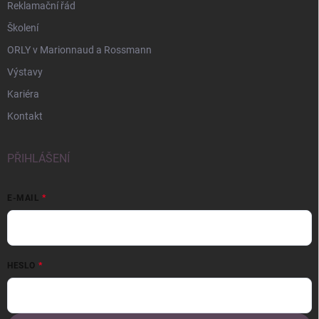
Reklamační řád
Školení
ORLY v Marionnaud a Rossmann
Výstavy
Kariéra
Kontakt
PŘIHLÁŠENÍ
E-MAIL
HESLO