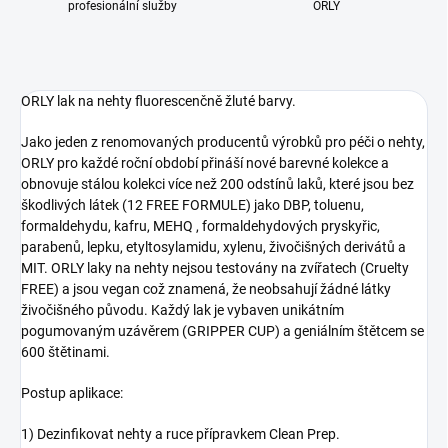
profesionální služby
ORLY
ORLY lak na nehty fluorescenčně žluté barvy.
Jako jeden z renomovaných producentů výrobků pro péči o nehty,
ORLY pro každé roční období přináší nové barevné kolekce a
obnovuje stálou kolekci více než 200 odstínů laků, které jsou bez
škodlivých látek (12 FREE FORMULE) jako DBP, toluenu,
formaldehydu, kafru, MEHQ , formaldehydových pryskyřic,
parabenů, lepku, etyltosylamidu, xylenu, živočišných derivátů a
MIT. ORLY laky na nehty nejsou testovány na zvířatech (Cruelty
FREE) a jsou vegan což znamená, že neobsahují žádné látky
živočišného původu. Každý lak je vybaven unikátním
pogumovaným uzávěrem (GRIPPER CUP) a geniálním štětcem se
600 štětinami.
Postup aplikace:
1) Dezinfikovat nehty a ruce přípravkem Clean Prep.