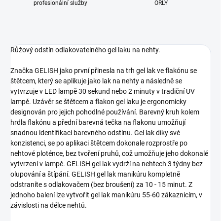
profesionální služby
ORLY
Růžový odstín odlakovatelného gel laku na nehty.
Značka GELISH jako první přinesla na trh gel lak ve flakónu se
štětcem, který se aplikuje jako lak na nehty a následně se
vytvrzuje v LED lampě 30 sekund nebo 2 minuty v tradiční UV
lampě. Uzávěr se štětcem a flakon gel laku je ergonomicky
designován pro jejich pohodlné používání. Barevný kruh kolem
hrdla flakónu a přední barevná tečka na flakonu umožňují
snadnou identifikaci barevného odstínu. Gel lak díky své
konzistenci, se po aplikaci štětcem dokonale rozprostře po
nehtové ploténce, bez tvoření pruhů, což umožňuje jeho dokonalé
vytvrzení v lampě. GELISH gel lak vydrží na nehtech 3 týdny bez
olupování a štípání. GELISH gel lak manikúru kompletně
odstraníte s odlakovačem (bez broušení) za 10 - 15 minut. Z
jednoho balení lze vytvořit gel lak manikúru 55-60 zákaznicím, v
závislosti na délce nehtů.