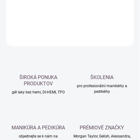
−
+
Přidat do košíku
DETAILNÍ INFORMACE
ZEPTAT SE
HLÍDAT
ŠIROKÁ PONUKA
ŠKOLENIA
PRODUKTOV
pro profesionální manikérky a
pedikérky
gél laky bez hemi, DI-HEMI, TPO
MANIKÚRA A PEDIKÚRA
PRÉMIOVÉ ZNAČKY
objednejte se k nám na
Morgan Taylor, Gelish, Alessandra,