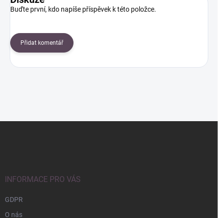
Buďte první, kdo napíše příspěvek k této položce.
Přidat komentář
Z
á
p
a
t
í
INFORMACE PRO VÁS
GDPR
O nás