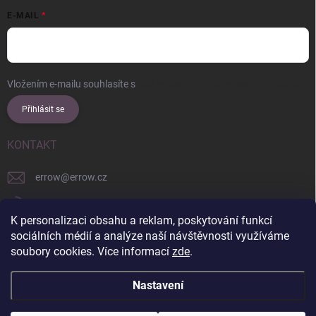
E-MAIL
Vložením e-mailu souhlasíte s
podmínkami ochrany osobních údajů
Přihlásit se
KONTAKT
errow
@
errow.cz
+421 911 479 761
K personalizaci obsahu a reklam, poskytování funkcí
explore/locations/957228892/
sociálních médií a analýze naší návštěvnosti využíváme
soubory cookies. Více informací
zde
.
Nastavení
Copyright 2026
ERROW
. Všechna práva vyhrazena.
Upravit nastavení