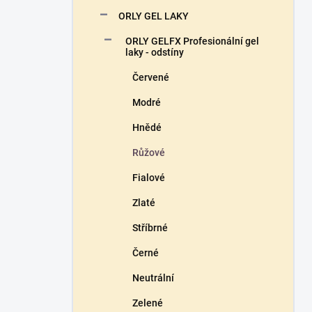
n
ORLY GEL LAKY
í
p
ORLY GELFX Profesionální gel
a
laky - odstíny
n
Červené
e
l
Modré
Hnědé
Růžové
Fialové
Zlaté
Stříbrné
Černé
Neutrální
Zelené