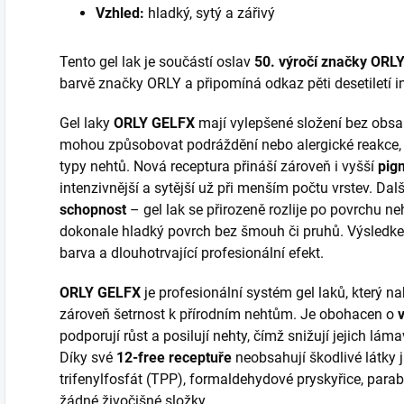
Vzhled:
hladký, sytý a zářivý
Tento gel lak je součástí oslav
50. výročí značky ORL
barvě značky ORLY a připomíná odkaz pěti desetiletí i
Gel laky
ORLY GELFX
mají vylepšené složení bez obs
mohou způsobovat podráždění nebo alergické reakce, d
typy nehtů. Nová receptura přináší zároveň i vyšší
pig
intenzivnější a sytější už při menším počtu vrstev. Da
schopnost
– gel lak se přirozeně rozlije po povrchu ne
dokonale hladký povrch bez šmouh či pruhů. Výsledke
barva a dlouhotrvající profesionální efekt.
ORLY GELFX
je profesionální systém gel laků, který na
zároveň šetrnost k přírodním nehtům. Je obohacen o
podporují růst a posilují nehty, čímž snižují jejich lám
Díky své
12-free receptuře
neobsahují škodlivé látky j
trifenylfosfát (TPP), formaldehydové pryskyřice, parabe
žádné živočišné složky.