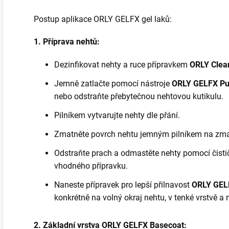
Postup aplikace ORLY GELFX gel lak
ů
:
1. Příprava nehtů:
Dezinfikovat nehty a ruce přípravkem
ORLY
Clea
Jemně zatlačte pomocí nástroje
ORLY GELFX Pu
nebo odstraňte přebytečnou nehtovou kutikulu.
Pilníkem vytvarujte nehty dle přání.
Zmatněte povrch nehtu jemným pilníkem na zm
Odstraňte prach a odmastěte nehty pomocí čist
vhodného přípravku.
Naneste přípravek pro lepší přilnavost
ORLY GELF
konkrétně na volný okraj nehtu, v tenké vrstvě a
2. Základní vrstva ORLY GELFX Basecoat: