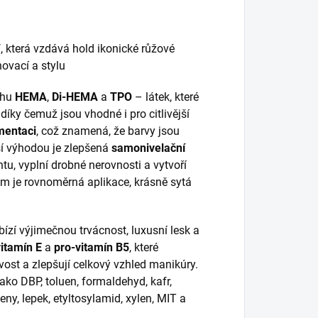
Y
, která vzdává hold ikonické růžové
novací a stylu
ahu
HEMA
,
Di-HEMA
a
TPO
– látek, které
íky čemuž jsou vhodné i pro citlivější
mentaci
, což znamená, že barvy jsou
lší výhodou je zlepšená
samonivelační
htu, vyplní drobné nerovnosti a vytvoří
m je rovnoměrná aplikace, krásně sytá
bízí výjimečnou trvácnost, luxusní lesk a
vitamín E
a
pro-vitamín B5
, které
avost a zlepšují celkový vzhled manikúry.
ako DBP, toluen, formaldehyd, kafr,
ny, lepek, etyltosylamid, xylen, MIT a