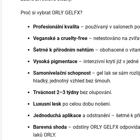
Proč si vybrat ORLY GELFX?
Profesionální kvalita
– používaný v salonech po
Veganské a cruelty-free
– netestováno na zvířat
Šetrné k přírodním nehtům
– obohacené o vitam
Vysoká pigmentace
– intenzivní krytí již v jedné 
Samonivelační schopnost
– gel lak se sám rozl
hladký, jednotný vzhled bez šmouh.
Trvácnost
2–3 týdny
bez olupování.
Luxusní lesk
po celou dobu nošení.
Jednoduchá aplikace
a odstranění – šetrné k p
Barevná shoda
– odstíny ORLY GELFX odpovídaj
laků ORLY.