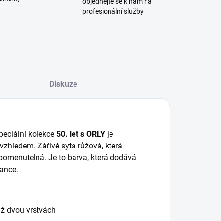
objednejte se k nám na
profesionální služby
Diskuze
peciální kolekce
50. let s ORLY
je
zhledem. Zářivě sytá růžová, která
pomenutelná. Je to barva, která dodává
gance.
až dvou vrstvách