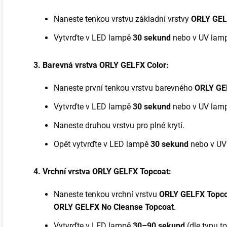
Naneste tenkou vrstvu základní vrstvy
ORLY GEL
Vytvrďte v LED lampě
30 sekund
nebo v UV lam
3. Barevná vrstva ORLY GELFX Color:
Naneste první tenkou vrstvu barevného
ORLY GEL
Vytvrďte v LED lampě
30 sekund
nebo v UV lam
Naneste druhou vrstvu pro plné krytí.
Opět vytvrďte v LED lampě
30 sekund
nebo v U
4. Vrchní vrstva ORLY GELFX Topcoat:
Naneste tenkou vrchní vrstvu
ORLY GELFX Topc
ORLY GELFX No Cleanse Topcoat
.
Vytvrďte v LED lampě
30–90 sekund
(dle typu 