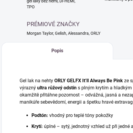
gél laky bez hemi, DI-HEMI,
TPO
PRÉMIOVÉ ZNAČKY
Morgan Taylor, Gelish, Alessandra, ORLY
Popis
Gel lak na nehty
ORLY GELFX It’ll Always Be Pink
ze s
výrazný
ultra růžový odstín
s plným krytím a hladkým v
okamžitě přitáhne pozornost – odvážná, jasná a neza
manikúře sebevědomí, energii a špetku hravé extrava
Podtón:
vhodný pro teplé tóny pokožky
Krytí:
úplné – sytý, jednotný vzhled už při jedné 