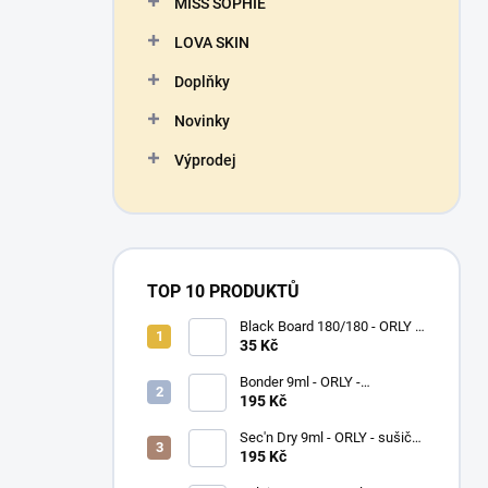
MISS SOPHIE
LOVA SKIN
Doplňky
Novinky
Výprodej
TOP 10 PRODUKTŮ
Black Board 180/180 - ORLY -
pilník na nehty
35 Kč
Bonder 9ml - ORLY -
podkladový lak na nehty
195 Kč
Sec'n Dry 9ml - ORLY - sušič
laku na nehty
195 Kč