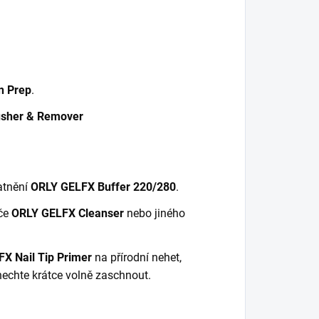
n Prep
.
sher & Remover
atnění
ORLY GELFX Buffer 220/280
.
iče
ORLY GELFX Cleanser
nebo jiného
X Nail Tip Primer
na přírodní nehet,
 nechte krátce volně zaschnout.