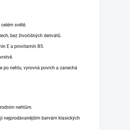
 celém světě.
ech, bez živočišných derivátů.
ín E a provitamín B5.
vrstvě.
ije po nehtu, vyrovná povrch a zanechá
řírodním nehtům.
í nejprodávanějším barvám klasických