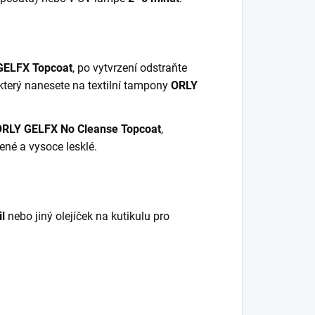
GELFX Topcoat
, po vytvrzení odstraňte
 který nanesete na textilní tampony
ORLY
ORLY GELFX No Cleanse Topcoat
,
ené a vysoce lesklé.
l
nebo jiný olejíček na kutikulu pro