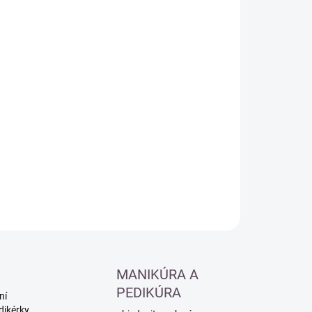
:
−
+
Přidat do košíku
ILNÍ INFORMACE
ZEPTAT SE
HLÍDAT
MANIKÚRA A
PEDIKÚRA
ní
dikérky