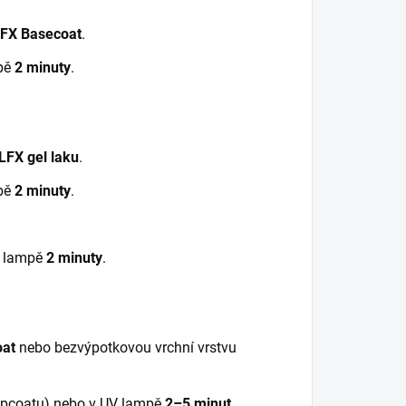
FX Basecoat
.
pě
2 minuty
.
FX gel laku
.
pě
2 minuty
.
V lampě
2 minuty
.
oat
nebo bezvýpotkovou vrchní vrstvu
topcoatu) nebo v UV lampě
2–5 minut
.