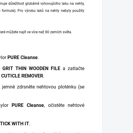
muje důležitost globálně vyhovujícího laku na nehty,
ee formule). Pro výrobu laků na nehty nebyly použity
eré můžete najít ve více než 80 zemích světa.
ylor
PURE Cleanse
.
0 GRIT THIN WOODEN FILE
a zatlačte
 CUTICLE REMOVER
.
, jemně zdrsněte nehtovou ploténku (se
aylor
PURE Cleanse
, očistěte nehtové
TICK WITH IT
.