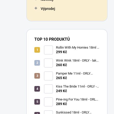
Výprodej
TOP 10 PRODUKTŮ
Rollin With My Homies 18ml -
ORLY - lak na nehty
299 Kč
Wink Wink 18ml - ORLY - lak
na nehty
260 Kč
Pamper Me 11ml - ORLY
BREATHABLE - ošetřující lak
265 Kč
na nehty
Kiss The Bride 11ml - ORLY -
lak na nehty
249 Kč
Pine-ing For You 18ml - ORLY
BREATHABLE - ošetřující
289 Kč
barevný lak na nehty
Sunkissed 18ml - ORLY