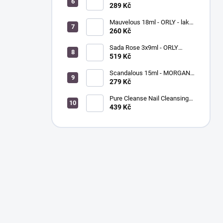
BREATHABLE - ošetřující
289 Kč
barevný lak na nehty
Mauvelous 18ml - ORLY - lak
na nehty
260 Kč
Sada Rose 3x9ml - ORLY
FRENCH MANICURE - sada
519 Kč
laků na nehty
Scandalous 15ml - MORGAN
TAYLOR - lak na nehty
279 Kč
Pure Cleanse Nail Cleansing
Spray 120ml - MORGAN
439 Kč
TAYLOR - čistič nehtů a
nástrojů