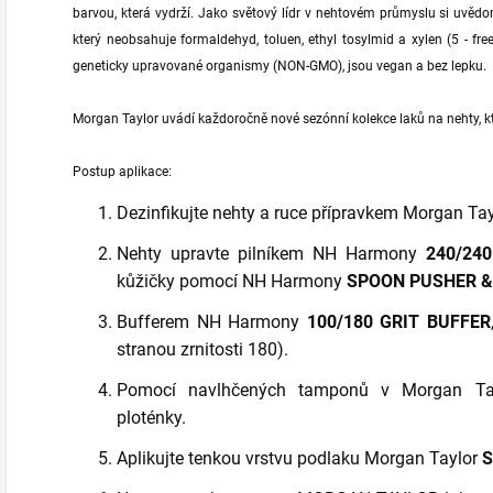
barvou, která vydrží. Jako světový lídr v nehtovém průmyslu si uvědo
který neobsahuje formaldehyd, toluen, ethyl tosylmid a xylen (5 - fr
geneticky upravované organismy (NON-GMO), jsou vegan a bez lepku.
Morgan Taylor uvádí každoročně nové sezónní kolekce laků na nehty, kt
Postup aplikace:
Dezinfikujte nehty a ruce přípravkem Morgan Ta
Nehty upravte pilníkem NH Harmony
240/24
kůžičky pomocí NH Harmony
SPOON PUSHER &
Bufferem NH Harmony
100/180 GRIT BUFFER
stranou zrnitosti 180).
Pomocí navlhčených tamponů v Morgan T
ploténky.
Aplikujte tenkou vrstvu podlaku Morgan Taylor
S