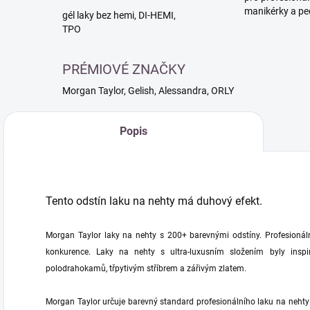
manikérky a pe
gél laky bez hemi, DI-HEMI,
TPO
PRÉMIOVÉ ZNAČKY
Morgan Taylor, Gelish, Alessandra, ORLY
Popis
Tento odstín laku na nehty má duhový efekt.
Morgan Taylor laky na nehty s 200+ barevnými odstíny. Profesionálně
konkurence. Laky na nehty s ultra-luxusním složením byly inspi
polodrahokamů, třpytivým stříbrem a zářivým zlatem.
Morgan Taylor určuje barevný standard profesionálního laku na nehty 