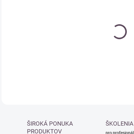
Měr
MO
cena
DETA
ŠIROKÁ PONUKA
ŠKOLENIA
PRODUKTOV
pro profesionál