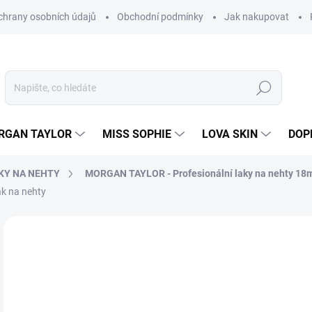
hrany osobních údajů
Obchodní podmínky
Jak nakupovat
Hledat
RGAN TAYLOR
MISS SOPHIE
LOVA SKIN
DOP
KY NA NEHTY
MORGAN TAYLOR - Profesionální laky na nehty 18
ak na nehty
Neohodnoceno
Podrobnosti hodnocení
2
230