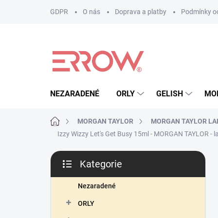
Přejít
GDPR
O nás
Doprava a platby
Podmínky oc
na
obsah
NEZARADENÉ
ORLY
GELISH
MO
Domů
MORGAN TAYLOR
MORGAN TAYLOR LA
Izzy Wizzy Let's Get Busy 15ml - MORGAN TAYLOR - l
P
Kategorie
o
Přeskočit
s
kategorie
t
Nezaradené
r
ORLY
a