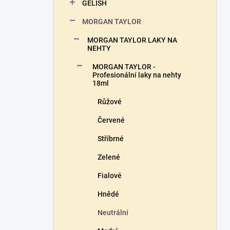
n
GELISH
n
MORGAN TAYLOR
í
p
MORGAN TAYLOR LAKY NA
a
NEHTY
n
MORGAN TAYLOR -
e
Profesionální laky na nehty
l
18ml
Růžové
Červené
Stříbrné
Zelené
Fialové
Hnědé
Neutrální