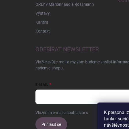
Nová r
ORLY v Marionnaud a Rossmann
Výstavy
Kariéra
Kontakt
ODEBÍRAT NEWSLETTER
Vložte svůj e-mail a my vám budeme zasílat informa
našem e-shopu.
E-MAIL
K personali
Vložením e-mailu souhlasíte s
podmínkami ochrany o
funkcí sociá
Přihlásit se
návštěvnost