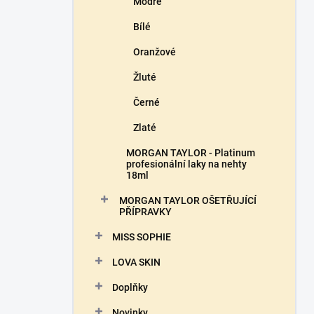
Modré
Bílé
Oranžové
Žluté
Černé
Zlaté
MORGAN TAYLOR - Platinum
profesionální laky na nehty
18ml
MORGAN TAYLOR OŠETŘUJÍCÍ
PŘÍPRAVKY
MISS SOPHIE
LOVA SKIN
Doplňky
Novinky