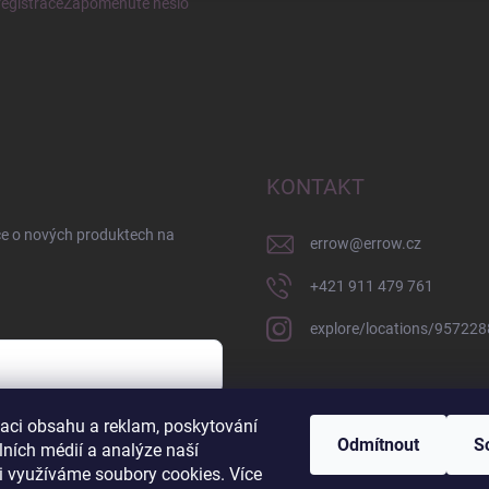
egistrace
Zapomenuté heslo
KONTAKT
ce o nových produktech na
errow
@
errow.cz
+421 911 479 761
explore/locations/95722
zaci obsahu a reklam, poskytování
sobních údajů
Odmítnout
S
lních médií a analýze naší
i využíváme soubory cookies. Více