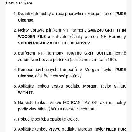
Postup aplikace:
Dezinfikujte nehty a ruce přípravkem Morgan Taylor
PURE
Cleanse
.
Nehty upravte pilníkem NH Harmony
240/240 GRIT THIN
WOODEN FILE
a zatlačte kůžičky pomocí NH Harmony
SPOON PUSHER & CUTICLE REMOVER
.
Bufferem NH Harmony
100/180 GRIT BUFFER
, jemně
zdrsněte nehtovou ploténku (se stranou zrnitosti 180).
Pomocí navlhčených tamponů v Morgan Taylor
PURE
Cleanse
, očistěte nehtové ploténky.
Aplikujte tenkou vrstvu podlaku Morgan Taylor
STICK
WITH IT
.
Naneste tenkou vrstvu MORGAN TAYLOR laku na nehty
podle vlastního výběru a nechte zaschnout.
Pokud je potřeba opakujte krok 6.
Aplikujte tenkou vrstvu nadlaku Morgan Taylor
NEED FOR