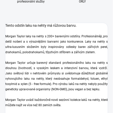
profesionální služby
ORLY
Tento odstín laku na nehty má růžovou barvu.
Morgan Taylor laky na nehty s 200+ barevnými odstíny. Profesionálněji, pro
delší nošení a s výraznějšími barvami jako konkurence. Laky na nehty s
ultra-luxusním složením byly inspirovány odlesky barev zářivých perel,
drahokamů, polodrahokamů, třpytivým stříbrem a zářivým zlatem.
Morgan Taylor určuje barevný standard profesionálního laku na nehty s
dlouhou životností, s vysokým leskem a intenzivní barvou, která vydrží.
Jako světový lídr v nehtovém průmyslu si uvědomuje důležitost globálně
vyhovujícího laku na nehty, který neobsahuje formaldehyd, toluen, ethyl
tosylmid a xylen (5 - free formule). Pro výrobu laků na nehty nebyly použity
geneticky upravované organismy (NON-GMO), jsou vegan a bez lepku.
Morgan Taylor uvádí každoročně nové sezónní kolekce laků na nehty, které
můžete najít ve více než 80 zemích světa.