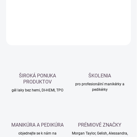
−
+
Přidat do košíku
DETAILNÍ INFORMACE
ZEPTAT SE
HLÍDAT
ŠIROKÁ PONUKA
ŠKOLENIA
PRODUKTOV
pro profesionální manikérky a
pedikérky
gél laky bez hemi, DI-HEMI, TPO
MANIKÚRA A PEDIKÚRA
PRÉMIOVÉ ZNAČKY
objednejte se k nám na
Morgan Taylor, Gelish, Alessandra,