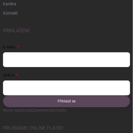
Kariéra
Kontakt
PŘIHLÁŠENÍ
E-MAIL
HESLO
Přihlásit se
Nová registrace
Zapomenuté heslo
PŘIJÍMÁME ONLINE PLATBY