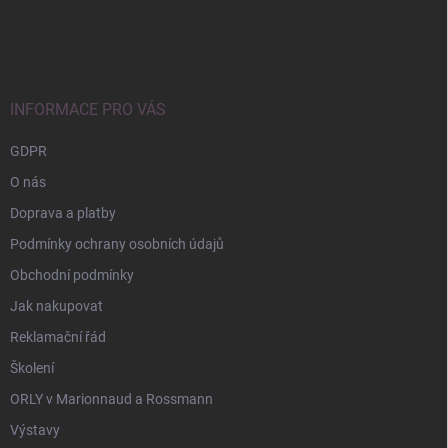
Z
á
p
a
t
í
INFORMACE PRO VÁS
GDPR
O nás
Doprava a platby
Podmínky ochrany osobních údajů
Obchodní podmínky
Jak nakupovat
Reklamační řád
Školení
ORLY v Marionnaud a Rossmann
Výstavy