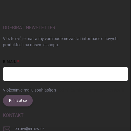
ODEBÍRAT NEWSLETTER
Vložte svůj e-mail a my vám budeme zasílat informace o nových
produktech na našem e-shopu.
E-MAIL
Vložením e-mailu souhlasíte s
podmínkami ochrany osobních údajů
Přihlásit se
KONTAKT
errow
@
errow.cz