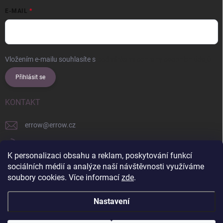
E-MAIL
Vložením e-mailu souhlasíte s
podmínkami ochrany osobních údajů
Přihlásit se
KONTAKT
errow
@
errow.cz
+421 911 479 761
K personalizaci obsahu a reklam, poskytování funkcí
explore/locations/957228892/
sociálních médií a analýze naší návštěvnosti využíváme
soubory cookies. Více informací
zde
.
Nastavení
Copyright 2026
ERROW
. Všechna práva vyhrazena.
Upravit nastavení