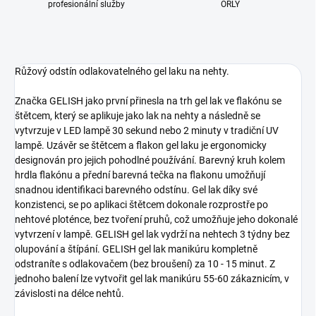
profesionální služby
ORLY
Růžový odstín odlakovatelného gel laku na nehty.
Značka GELISH jako první přinesla na trh gel lak ve flakónu se
štětcem, který se aplikuje jako lak na nehty a následně se
vytvrzuje v LED lampě 30 sekund nebo 2 minuty v tradiční UV
lampě. Uzávěr se štětcem a flakon gel laku je ergonomicky
designován pro jejich pohodlné používání. Barevný kruh kolem
hrdla flakónu a přední barevná tečka na flakonu umožňují
snadnou identifikaci barevného odstínu. Gel lak díky své
konzistenci, se po aplikaci štětcem dokonale rozprostře po
nehtové ploténce, bez tvoření pruhů, což umožňuje jeho dokonalé
vytvrzení v lampě. GELISH gel lak vydrží na nehtech 3 týdny bez
olupování a štípání. GELISH gel lak manikúru kompletně
odstraníte s odlakovačem (bez broušení) za 10 - 15 minut. Z
jednoho balení lze vytvořit gel lak manikúru 55-60 zákaznicím, v
závislosti na délce nehtů.