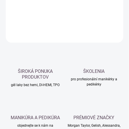
−
+
Přidat do košíku
DETAILNÍ INFORMACE
ZEPTAT SE
HLÍDAT
ŠIROKÁ PONUKA
ŠKOLENIA
PRODUKTOV
pro profesionální manikérky a
pedikérky
gél laky bez hemi, DI-HEMI, TPO
MANIKÚRA A PEDIKÚRA
PRÉMIOVÉ ZNAČKY
objednejte se k nám na
Morgan Taylor, Gelish, Alessandra,