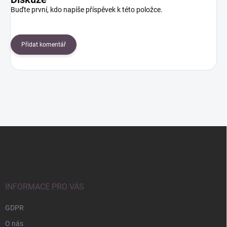
Buďte první, kdo napíše příspěvek k této položce.
Přidat komentář
Z
á
p
a
t
í
INFORMACE PRO VÁS
GDPR
O nás