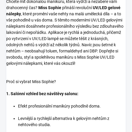
Chcete mít dokonalou manikúru, která vydrží a nezabere vám
drahocenný čas?
Miss Sophie
přináší revoluční
UV/LED gelové
nálepky
, které promění vaše nehty na malá umělecká díla – a to
vše pohodlně u vás doma. S těmito moderními UV/LED gelovými
nálepkami dosáhnete profesionálního výsledku bez zdlouhavého
lakování či nepořádku. Aplikace je rychlá a jednoduchá, přičemž
po vytvrzení v UV/LED lampě se můžete těšit z krásných,
odolných nehtů s výdrží až několik týdnů. Navíc jsou šetrné k
nehtům – neobsahují toluen, formaldehyd ani DBP. Dopřejte si
svobodu, styl a spolehlivou manikúru s Miss Sophie UV/LED
gelovými nálepkami, které vás okouzlí!
Proč si vybrat Miss Sophie?
1. Salónní vzhled bez návštěvy salonu:
Efekt profesionální manikúry pohodlně doma.
Levnější a rychlejší alternativa k gelovým nehtům z
nehtového studia.