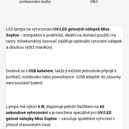
profesionální služby
ORLY
LED lampa na vytvrzování
UV/LED gelových nálepek Miss
Sophie
– kompaktní a praktická, ideální na domácí použití i na
cesty. 60sekundový časovač zajišťuje optimální vytvrzení nálepek
a dlouhou výdrž manikúry.
Dodává se s
USB kabelem
, takže ji můžete jednoduše připojit k
počítači, notebooku nebo powerbance. (USB adaptér do zásuvky
není součástí balení).
Lampa má výkon
6 W
, disponuje jedním tlačítkem na
60
sekundové vytvrzování
a je navržena speciálně pro
UV/LED
gelové nálepky Miss Sophie
– zaručuje spolehlivé vytvrzení v
přesně stanoveném čase.