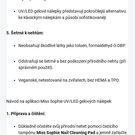
UV/LED gelové nálepky představují pokročilejší alternativu
ke klasickým nálepkám a působí sofistikovaněji.
5. Šetrné k nehtům:
Neobsahují škodlivé látky jako toluen, formaldehyd či DBP.
Odstraňují se šetrně a bez poškození přírodního nehtu (při
správném použití).
Veganské, netestované na zvířatech, bez HEMA a TPO.
Návod na aplikaci Miss Sophie UV/LED gelových nálepek:
1. Příprava a čištění:
Důkladně očistěte svůj přírodní nehet pomocí čisticího
tampónu
Miss Sophie Nail Cleaning Pad
a jemně zatlačte