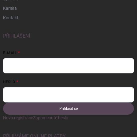
Kariéra
Kontakt
PŘIHLÁŠENÍ
E-MAIL
HESLO
Přihlásit se
Nová registrace
Zapomenuté heslo
PŘIJÍMÁME ONLINE PLATBY