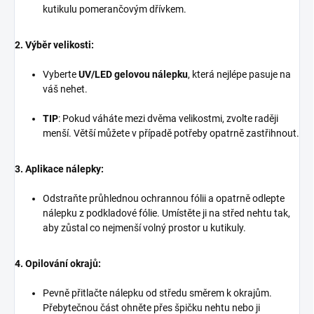
kutikulu pomerančovým dřívkem.
2. Výběr velikosti:
Vyberte
UV/LED gelovou nálepku
, která nejlépe pasuje na
váš nehet.
TIP
: Pokud váháte mezi dvěma velikostmi, zvolte raději
menší. Větší můžete v případě potřeby opatrně zastřihnout.
3. Aplikace nálepky:
Odstraňte průhlednou ochrannou fólii a opatrně odlepte
nálepku z podkladové fólie. Umístěte ji na střed nehtu tak,
aby zůstal co nejmenší volný prostor u kutikuly.
4. Opilování okrajů:
Pevně přitlačte nálepku od středu směrem k okrajům.
Přebytečnou část ohněte přes špičku nehtu nebo ji