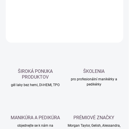
−
+
Přidat do košíku
DETAILNÍ INFORMACE
ZEPTAT SE
HLÍDAT
ŠIROKÁ PONUKA
ŠKOLENIA
PRODUKTOV
pro profesionální manikérky a
pedikérky
gél laky bez hemi, DI-HEMI, TPO
MANIKÚRA A PEDIKÚRA
PRÉMIOVÉ ZNAČKY
objednejte se k nám na
Morgan Taylor, Gelish, Alessandra,