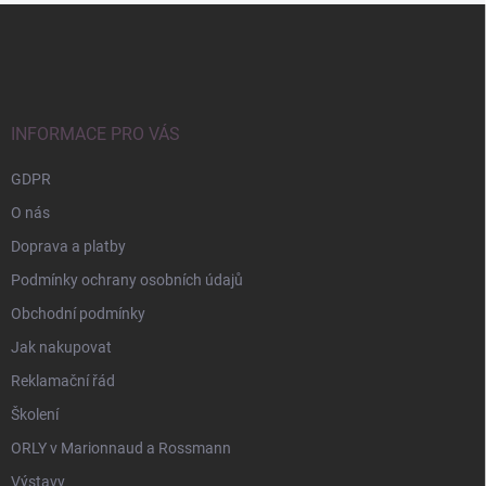
Z
á
p
a
t
í
INFORMACE PRO VÁS
GDPR
O nás
Doprava a platby
Podmínky ochrany osobních údajů
Obchodní podmínky
Jak nakupovat
Reklamační řád
Školení
ORLY v Marionnaud a Rossmann
Výstavy