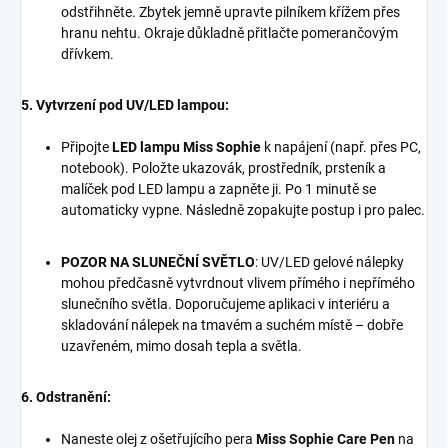
odstřihněte. Zbytek jemně upravte pilníkem křížem přes
hranu nehtu. Okraje důkladně přitlačte pomerančovým
dřívkem.
5. Vytvrzení pod UV/LED lampou:
Připojte
LED lampu Miss Sophie
k napájení (např. přes PC,
notebook). Položte ukazovák, prostředník, prsteník a
malíček pod LED lampu a zapněte ji. Po 1 minutě se
automaticky vypne. Následně zopakujte postup i pro palec.
POZOR NA SLUNEČNÍ SVĚTLO
: UV/LED gelové nálepky
mohou předčasně vytvrdnout vlivem přímého i nepřímého
slunečního světla. Doporučujeme aplikaci v interiéru a
skladování nálepek na tmavém a suchém místě – dobře
uzavřeném, mimo dosah tepla a světla.
6. Odstranění:
Naneste olej z ošetřujícího pera
Miss Sophie Care Pen
na