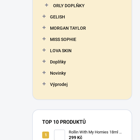
ORLY DOPLŇKY
GELISH
MORGAN TAYLOR
MISS SOPHIE
LOVA SKIN
Doplňky
Novinky
Výprodej
TOP 10 PRODUKTŮ
Rollin With My Homies 18ml -
ORLY - lak na nehty
299 Kč