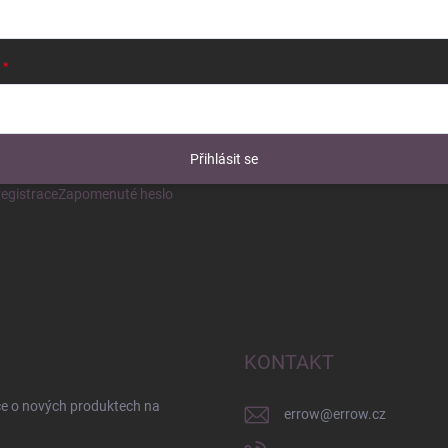
Přihlásit se
egistrace
Zapomenuté heslo
KONTAKT
ce o nových produktech na
errow
@
errow.cz