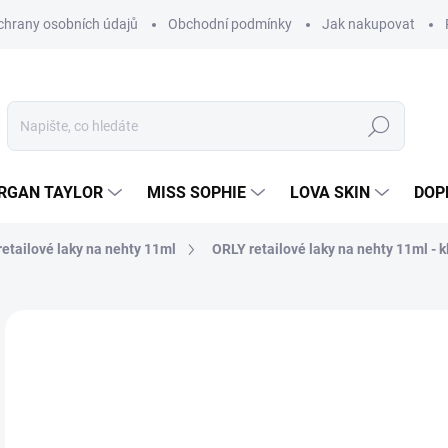
hrany osobních údajů
Obchodní podmínky
Jak nakupovat
Hledat
RGAN TAYLOR
MISS SOPHIE
LOVA SKIN
DOP
etailové laky na nehty 11ml
ORLY retailové laky na nehty 11ml - k
Neohodnoceno
Podrobnosti hodnocení
2
205