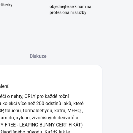
dikérky
objednejte se k nám na
profesionální služby
Diskuze
lení.
či o nehty, ORLY pro každé roční
kolekci více než 200 odstínů laků, které
, toluenu, formaldehydu, kafru, MEHQ ,
lamidu, xylenu, živočišných derivátů a
ELTY FREE - LEAPING BUNNY CERTIFIKÁT)
živočišného původu. Každý lak je