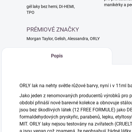
manikérky a pe
gél laky bez hemi, DI-HEMI,
TPO
PRÉMIOVÉ ZNAČKY
Morgan Taylor, Gelish, Alessandra, ORLY
Popis
ORLY lak na nehty světle růžové
barvy, nyní i v 11ml ba
Jako jeden z renomovaných producentů výrobků pro pé
období přináší nové barevné kolekce a obnovuje stálou 
jsou bez škodlivých látek (12 FREE FORMULE) jako DBP
formaldehydových pryskyřic, parabenů, lepku, etyltosy
MIT. ORLY laky nejsou testovány na zvířatech (CRU
a jsou vegan což znamená, že neobsahují žádné látky 