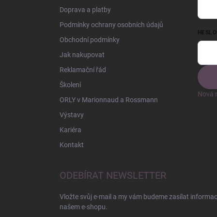
Doprava a platby
Podmínky ochrany osobních údajů
HESLO
Obchodní podmínky
Jak nakupovat
Reklamační řád
Školení
Nová r
ORLY v Marionnaud a Rossmann
Výstavy
Kariéra
Kontakt
ODEBÍRAT NEWSLETTER
Vložte svůj e-mail a my vám budeme zasílat informa
našem e-shopu.