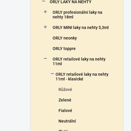
n
ORLY LAKY NA NEHTY
n
ORLY profesionální laky na
í
nehty 18ml
p
a
ORLY MINI laky na nehty 5,3ml
n
ORLY neonky
e
l
ORLY toppre
ORLY retailové laky na nehty
11ml
ORLY retailové laky na nehty
11ml - klasické
Růžové
Zelené
Fialové
Neutrální