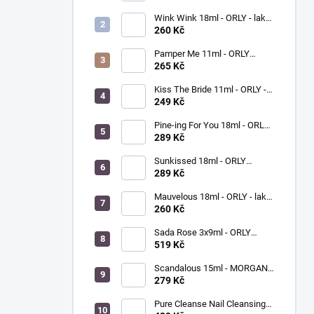
Wink Wink 18ml - ORLY - lak
na nehty
260 Kč
Pamper Me 11ml - ORLY
BREATHABLE - ošetřující lak
265 Kč
na nehty
Kiss The Bride 11ml - ORLY -
lak na nehty
249 Kč
Pine-ing For You 18ml - ORLY
BREATHABLE - ošetřující
289 Kč
barevný lak na nehty
Sunkissed 18ml - ORLY
BREATHABLE - ošetřující
289 Kč
barevný lak na nehty
Mauvelous 18ml - ORLY - lak
na nehty
260 Kč
Sada Rose 3x9ml - ORLY
FRENCH MANICURE - sada
519 Kč
laků na nehty
Scandalous 15ml - MORGAN
TAYLOR - lak na nehty
279 Kč
Pure Cleanse Nail Cleansing