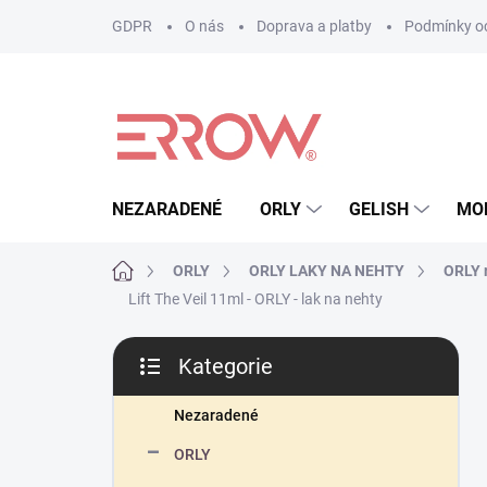
Přejít
GDPR
O nás
Doprava a platby
Podmínky oc
na
obsah
NEZARADENÉ
ORLY
GELISH
MO
Domů
ORLY
ORLY LAKY NA NEHTY
ORLY r
Lift The Veil 11ml - ORLY - lak na nehty
P
Kategorie
o
Přeskočit
s
kategorie
t
Nezaradené
r
ORLY
a