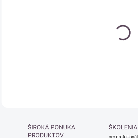
Měr
MO
cena
DETA
ŠIROKÁ PONUKA
ŠKOLENIA
PRODUKTOV
pro profesionál