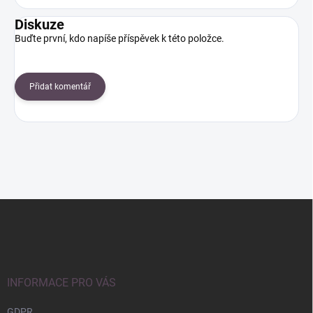
Diskuze
Buďte první, kdo napíše příspěvek k této položce.
Přidat komentář
Z
á
p
a
t
í
INFORMACE PRO VÁS
GDPR