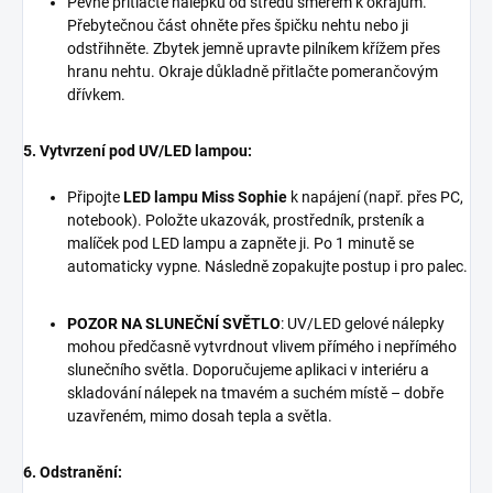
Pevně přitlačte nálepku od středu směrem k okrajům.
Přebytečnou část ohněte přes špičku nehtu nebo ji
odstřihněte. Zbytek jemně upravte pilníkem křížem přes
hranu nehtu. Okraje důkladně přitlačte pomerančovým
dřívkem.
5. Vytvrzení pod UV/LED lampou:
Připojte
LED lampu Miss Sophie
k napájení (např. přes PC,
notebook). Položte ukazovák, prostředník, prsteník a
malíček pod LED lampu a zapněte ji. Po 1 minutě se
automaticky vypne. Následně zopakujte postup i pro palec.
POZOR NA SLUNEČNÍ SVĚTLO
: UV/LED gelové nálepky
mohou předčasně vytvrdnout vlivem přímého i nepřímého
slunečního světla. Doporučujeme aplikaci v interiéru a
skladování nálepek na tmavém a suchém místě – dobře
uzavřeném, mimo dosah tepla a světla.
6. Odstranění: