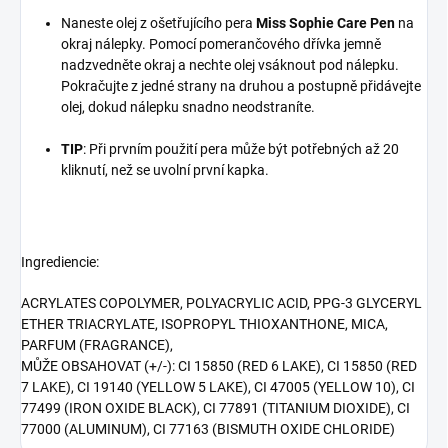
Naneste olej z ošetřujícího pera
Miss Sophie Care Pen
na
okraj nálepky. Pomocí pomerančového dřívka jemně
nadzvedněte okraj a nechte olej vsáknout pod nálepku.
Pokračujte z jedné strany na druhou a postupně přidávejte
olej, dokud nálepku snadno neodstraníte.
TIP
: Při prvním použití pera může být potřebných až 20
kliknutí, než se uvolní první kapka.
Ingrediencie:
ACRYLATES COPOLYMER, POLYACRYLIC ACID, PPG-3 GLYCERYL
ETHER TRIACRYLATE, ISOPROPYL THIOXANTHONE, MICA,
PARFUM (FRAGRANCE),
MŮŽE OBSAHOVAT (+/-): CI 15850 (RED 6 LAKE), CI 15850 (RED
7 LAKE), CI 19140 (YELLOW 5 LAKE), CI 47005 (YELLOW 10), CI
77499 (IRON OXIDE BLACK), CI 77891 (TITANIUM DIOXIDE), CI
77000 (ALUMINUM), CI 77163 (BISMUTH OXIDE CHLORIDE)