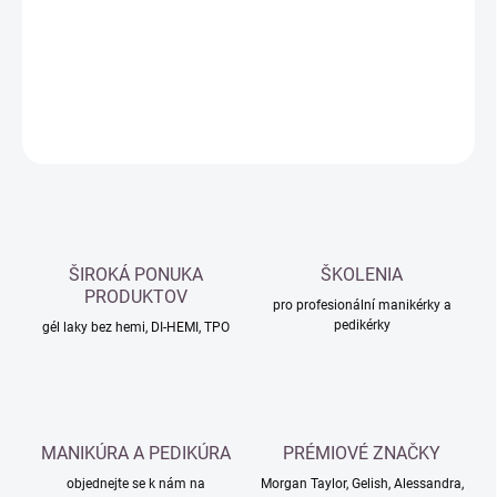
−
+
Přidat do košíku
DETAILNÍ INFORMACE
ZEPTAT SE
HLÍDAT
ŠIROKÁ PONUKA
ŠKOLENIA
PRODUKTOV
pro profesionální manikérky a
pedikérky
gél laky bez hemi, DI-HEMI, TPO
MANIKÚRA A PEDIKÚRA
PRÉMIOVÉ ZNAČKY
objednejte se k nám na
Morgan Taylor, Gelish, Alessandra,