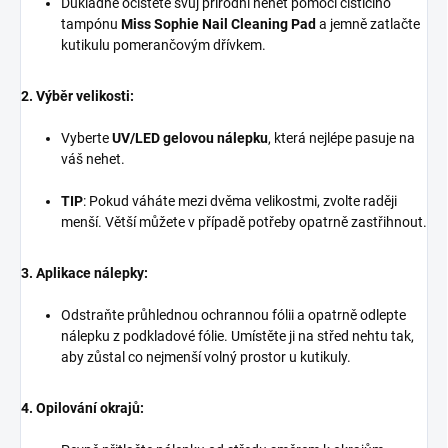
Důkladně očistěte svůj přírodní nehet pomocí čisticího
tampónu
Miss Sophie Nail Cleaning Pad
a jemně zatlačte
kutikulu pomerančovým dřívkem.
2. Výběr velikosti:
Vyberte
UV/LED gelovou nálepku
, která nejlépe pasuje na
váš nehet.
TIP
: Pokud váháte mezi dvěma velikostmi, zvolte raději
menší. Větší můžete v případě potřeby opatrně zastřihnout.
3. Aplikace nálepky:
Odstraňte průhlednou ochrannou fólii a opatrně odlepte
nálepku z podkladové fólie. Umístěte ji na střed nehtu tak,
aby zůstal co nejmenší volný prostor u kutikuly.
4. Opilování okrajů: