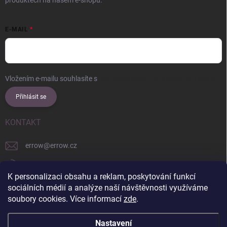
produktech na našem e-shopu.
E-MAIL
Vložením e-mailu souhlasíte s
podmínkami ochrany osobních údajů
Přihlásit se
KONTAKT
errow
@
errow.cz
+421 911 479 761
K personalizaci obsahu a reklam, poskytování funkcí
explore/locations/957228892/
sociálních médií a analýze naší návštěvnosti využíváme
soubory cookies. Více informací
zde
.
Nastavení