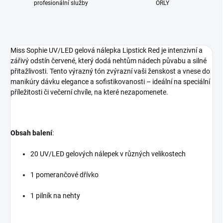
profesionální služby
ORLY
Miss Sophie UV/LED gelová nálepka Lipstick Red je intenzivní a
zářivý odstín červené, který dodá nehtům nádech půvabu a silné
přitažlivosti. Tento výrazný tón zvýrazní vaši ženskost a vnese do
manikúry dávku elegance a sofistikovanosti – ideální na speciální
příležitosti či večerní chvíle, na které nezapomenete.
Obsah balení
:
20 UV/LED gelových nálepek v různých velikostech
1 pomerančové dřívko
1 pilník na nehty