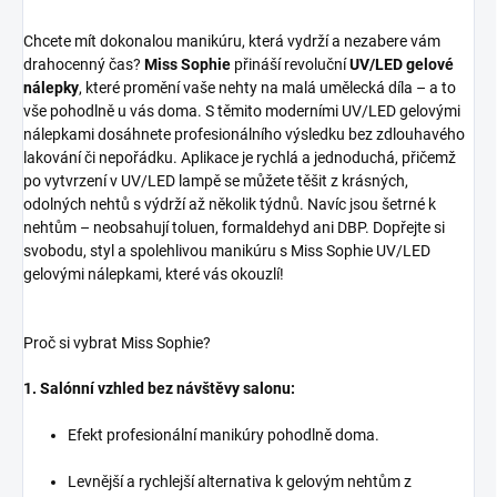
Chcete mít dokonalou manikúru, která vydrží a nezabere vám
drahocenný čas?
Miss Sophie
přináší revoluční
UV/LED gelové
nálepky
, které promění vaše nehty na malá umělecká díla – a to
vše pohodlně u vás doma. S těmito moderními UV/LED gelovými
nálepkami dosáhnete profesionálního výsledku bez zdlouhavého
lakování či nepořádku. Aplikace je rychlá a jednoduchá, přičemž
po vytvrzení v UV/LED lampě se můžete těšit z krásných,
odolných nehtů s výdrží až několik týdnů. Navíc jsou šetrné k
nehtům – neobsahují toluen, formaldehyd ani DBP. Dopřejte si
svobodu, styl a spolehlivou manikúru s Miss Sophie UV/LED
gelovými nálepkami, které vás okouzlí!
Proč si vybrat Miss Sophie?
1. Salónní vzhled bez návštěvy salonu:
Efekt profesionální manikúry pohodlně doma.
Levnější a rychlejší alternativa k gelovým nehtům z