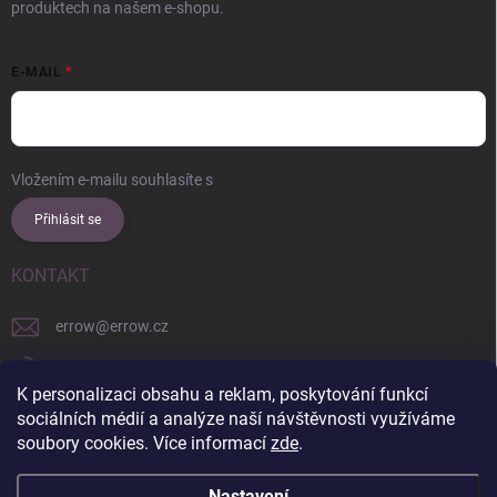
produktech na našem e-shopu.
E-MAIL
Vložením e-mailu souhlasíte s
podmínkami ochrany osobních údajů
Přihlásit se
KONTAKT
errow
@
errow.cz
+421 911 479 761
K personalizaci obsahu a reklam, poskytování funkcí
explore/locations/957228892/
sociálních médií a analýze naší návštěvnosti využíváme
soubory cookies. Více informací
zde
.
Nastavení