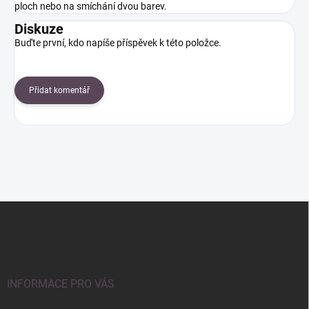
ploch nebo na smíchání dvou barev.
Diskuze
Buďte první, kdo napíše příspěvek k této položce.
Přidat komentář
Z
á
p
a
t
í
INFORMACE PRO VÁS