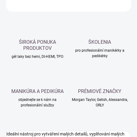
ZEPTAT SE
HLÍDAT
ŠIROKÁ PONUKA
ŠKOLENIA
PRODUKTOV
pro profesionální manikérky a
pedikérky
gél laky bez hemi, DI-HEMI, TPO
MANIKÚRA A PEDIKÚRA
PRÉMIOVÉ ZNAČKY
objednejte se k nám na
Morgan Taylor, Gelish, Alessandra,
profesionální služby
ORLY
Ideální nástroj pro vytváření malých detailů, vyplňování malých