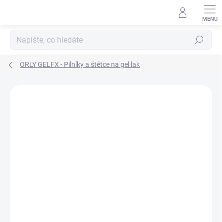
Přejít
na
obsah
Hledat
ORLY GELFX - Pilníky a štětce na gel lak
Neohodnoceno
Podrobnosti hodnocení