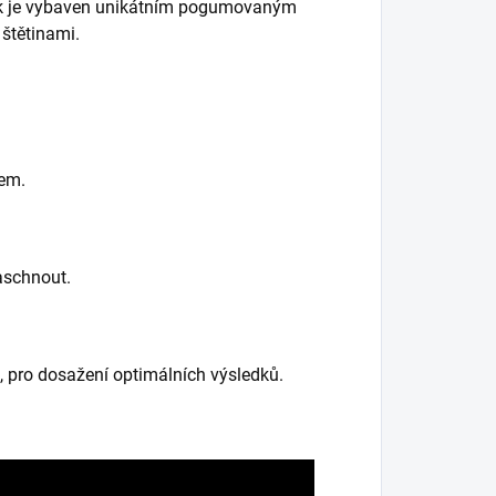
lak je vybaven unikátním pogumovaným
štětinami.
rem.
aschnout.
 pro dosažení optimálních výsledků.