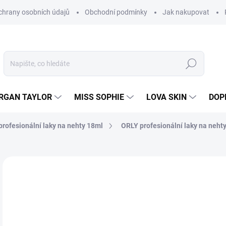
hrany osobních údajů
Obchodní podmínky
Jak nakupovat
Hledat
RGAN TAYLOR
MISS SOPHIE
LOVA SKIN
DOP
rofesionální laky na nehty 18ml
ORLY profesionální laky na nehty
Neohodnoceno
Podrobnosti hodnocení
2
214