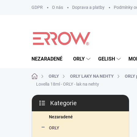
Přejít
GDPR
O nás
Doprava a platby
Podmínky oc
na
obsah
NEZARADENÉ
ORLY
GELISH
MO
Domů
ORLY
ORLY LAKY NA NEHTY
ORLY p
Lovella 18ml - ORLY - lak na nehty
P
Kategorie
o
Přeskočit
s
kategorie
t
Nezaradené
r
ORLY
a