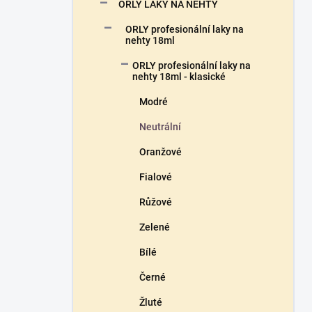
n
ORLY LAKY NA NEHTY
n
ORLY profesionální laky na
í
nehty 18ml
p
a
ORLY profesionální laky na
n
nehty 18ml - klasické
e
Modré
l
Neutrální
Oranžové
Fialové
Růžové
Zelené
Bílé
Černé
Žluté