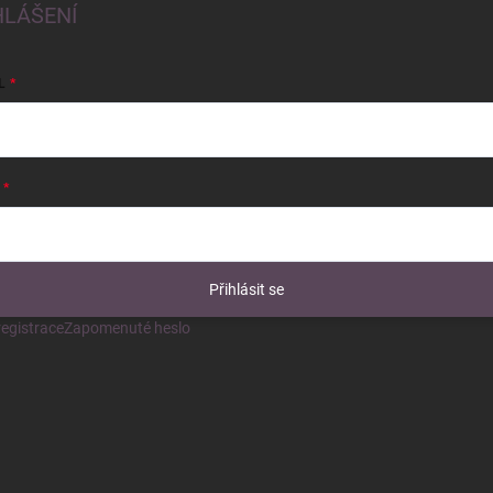
HLÁŠENÍ
L
Přihlásit se
egistrace
Zapomenuté heslo