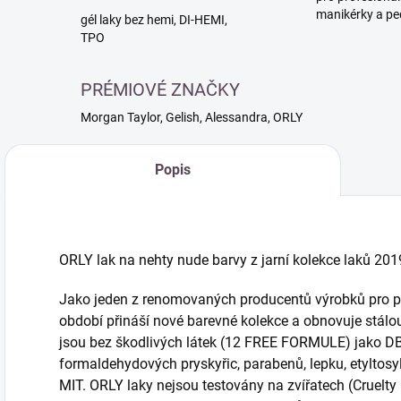
manikérky a pe
gél laky bez hemi, DI-HEMI,
TPO
PRÉMIOVÉ ZNAČKY
Morgan Taylor, Gelish, Alessandra, ORLY
Popis
ORLY lak na nehty nude barvy z jarní kolekce laků 20
Jako jeden z renomovaných producentů výrobků pro pé
období přináší nové barevné kolekce a obnovuje stálou 
jsou bez škodlivých látek (12 FREE FORMULE) jako DBP
formaldehydových pryskyřic, parabenů, lepku, etyltosy
MIT. ORLY laky nejsou testovány na zvířatech (Cruelt