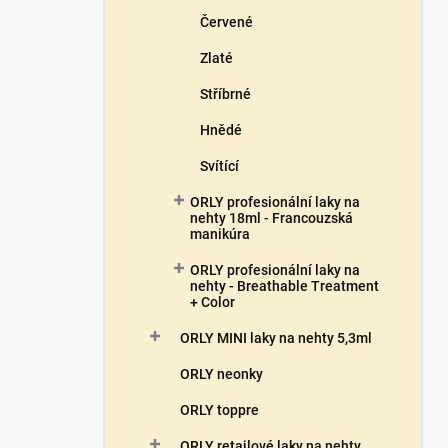
Červené
Zlaté
Stříbrné
Hnědé
Svítící
ORLY profesionální laky na
nehty 18ml - Francouzská
manikúra
ORLY profesionální laky na
nehty - Breathable Treatment
+ Color
ORLY MINI laky na nehty 5,3ml
ORLY neonky
ORLY toppre
ORLY retailové laky na nehty