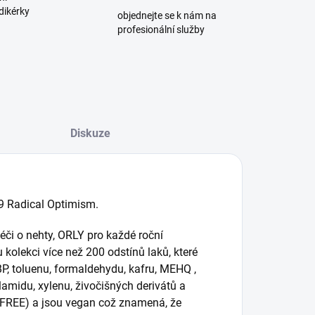
dikérky
objednejte se k nám na
profesionální služby
Diskuze
19 Radical Optimism.
či o nehty, ORLY pro každé roční
kolekci více než 200 odstínů laků, které
, toluenu, formaldehydu, kafru, MEHQ ,
lamidu, xylenu, živočišných derivátů a
y FREE) a jsou vegan což znamená, že