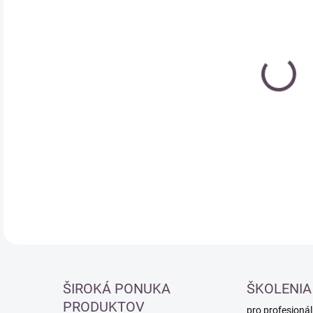
Měr
SK
cena
DETA
ŠIROKÁ PONUKA
ŠKOLENIA
PRODUKTOV
pro profesionál