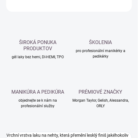
ZEPTAT SE
HLÍDAT
ŠIROKÁ PONUKA
ŠKOLENIA
PRODUKTOV
pro profesionální manikérky a
pedikérky
gél laky bez hemi, DI-HEMI, TPO
MANIKÚRA A PEDIKÚRA
PRÉMIOVÉ ZNAČKY
objednejte se k nám na
Morgan Taylor, Gelish, Alessandra,
profesionální služby
ORLY
Vrchní vrstva laku na nehty, která přemění lesklý finiš jakéhokoliv