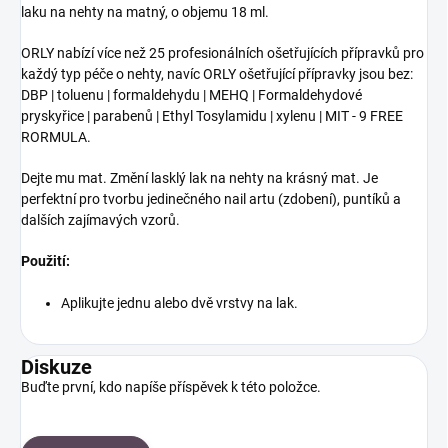
laku na nehty na matný, o objemu 18 ml.
ORLY nabízí více než 25 profesionálních ošetřujících přípravků pro
každý typ péče o nehty, navíc ORLY ošetřující přípravky jsou bez:
DBP | toluenu | formaldehydu | MEHQ | Formaldehydové
pryskyřice | parabenů | Ethyl Tosylamidu | xylenu | MIT - 9 FREE
RORMULA.
Dejte mu mat. Změní lasklý lak na nehty na krásný mat. Je
perfektní pro tvorbu jedinečného nail artu (zdobení), puntíků a
dalších zajímavých vzorů.
Použití:
Aplikujte jednu alebo dvě vrstvy na lak.
Diskuze
Buďte první, kdo napíše příspěvek k této položce.