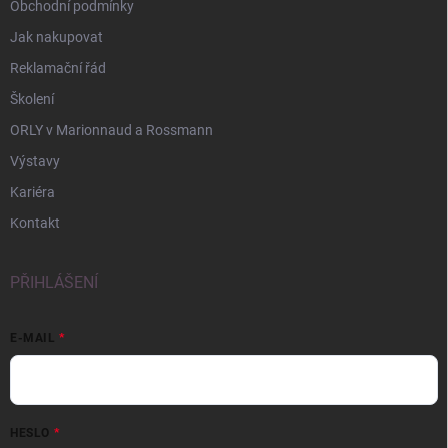
Obchodní podmínky
Jak nakupovat
Reklamační řád
Školení
ORLY v Marionnaud a Rossmann
Výstavy
Kariéra
Kontakt
PŘIHLÁŠENÍ
E-MAIL
HESLO