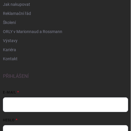
Jak nakupovat
Reklamační řád
Školení
ORLY v Marionnaud a Rossmann
Výstavy
Kariéra
Kontakt
PŘIHLÁŠENÍ
E-MAIL
HESLO