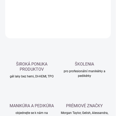
−
+
Přidat do košíku
DETAILNÍ INFORMACE
ZEPTAT SE
HLÍDAT
ŠIROKÁ PONUKA
ŠKOLENIA
PRODUKTOV
pro profesionální manikérky a
pedikérky
gél laky bez hemi, DI-HEMI, TPO
MANIKÚRA A PEDIKÚRA
PRÉMIOVÉ ZNAČKY
objednejte se k nám na
Morgan Taylor, Gelish, Alessandra,