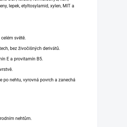
ny, lepek, etyltosylamid, xylen, MIT a
 celém světě.
ech, bez živočišných derivátů.
ín E a provitamín B5.
vrstvě.
ije po nehtu, vyrovná povrch a zanechá
řírodním nehtům.