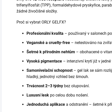
trifenylfosfát (TPP), formaldehydové pryskyřice, parabe
žádné živočišné složky.
Proč si vybrat ORLY GELFX?
Profesionální kvalita
– používaný v salonech po
Veganské a cruelty-free
– netestováno na zvířat
Šetrné k přírodním nehtům
– obohacené o vitam
Vysoká pigmentace
– intenzivní krytí již v jedné 
Samonivelační schopnost
– gel lak se sám rozl
hladký, jednotný vzhled bez šmouh.
Trvácnost
2–3 týdny
bez olupování.
Luxusní lesk
po celou dobu nošení.
Jednoduchá aplikace
a odstranění – šetrné k p