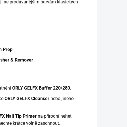
í nejprodávanějším barvám klasických
n Prep
.
sher & Remover
atnění
ORLY GELFX Buffer 220/280
.
iče
ORLY GELFX Cleanser
nebo jiného
X Nail Tip Primer
na přírodní nehet,
 nechte krátce volně zaschnout.