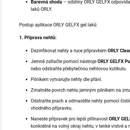
Barevná shoda
– odstíny ORLY GELFX odpovídaj
laků ORLY.
Postup aplikace ORLY GELFX gel lak
ů
:
1. Příprava nehtů:
Dezinfikovat nehty a ruce přípravkem
ORLY
Clea
Jemně zatlačte pomocí nástroje
ORLY GELFX Pu
nebo odstraňte přebytečnou nehtovou kutikulu.
Pilníkem vytvarujte nehty dle přání.
Zmatněte povrch nehtu jemným pilníkem na zm
Odstraňte prach a odmastěte nehty pomocí čist
vhodného přípravku.
Naneste přípravek pro lepší přilnavost
ORLY GELF
konkrétně na volný okraj nehtu, v tenké vrstvě a