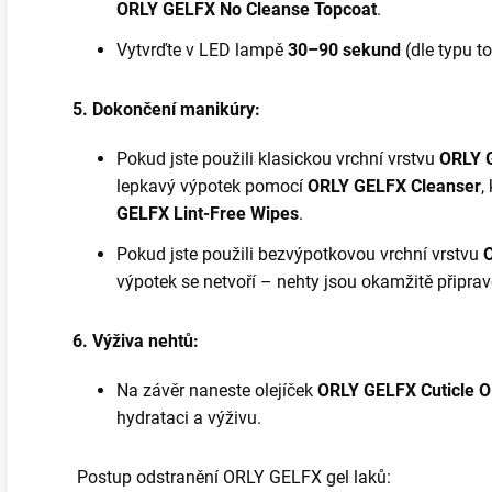
ORLY GELFX No Cleanse Topcoat
.
Vytvrďte v LED lampě
30–90 sekund
(dle typu 
5. Dokončení manikúry:
Pokud jste použili klasickou vrchní vrstvu
ORLY 
lepkavý výpotek pomocí
ORLY GELFX Cleanser
,
GELFX Lint-Free Wipes
.
Pokud jste použili bezvýpotkovou vrchní vrstvu
výpotek se netvoří – nehty jsou okamžitě připrav
6. Výživa nehtů:
Na závěr naneste olejíček
ORLY GELFX Cuticle Oi
hydrataci a výživu.
Postup odstranění ORLY GELFX gel laků: