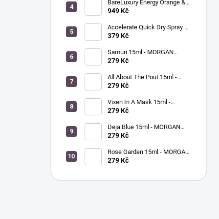
BareLuxury Energy Orange &
Lemongrass Lotion 946 ml -
949 Kč
MORGAN TAYLOR -
hydratační krém na ruce a tělo
Accelerate Quick Dry Spray &
- pomeranč / citrónová tráva
Drops 9ml - MORGAN TAYLOR
379 Kč
- sušič laku na nehty
Samuri 15ml - MORGAN
TAYLOR - lak na nehty
279 Kč
All About The Pout 15ml -
MORGAN TAYLOR - lak na
279 Kč
nehty
Vixen In A Mask 15ml -
MORGAN TAYLOR - lak na
279 Kč
nehty
Deja Blue 15ml - MORGAN
TAYLOR - lak na nehty
279 Kč
Rose Garden 15ml - MORGAN
TAYLOR - lak na nehty
279 Kč