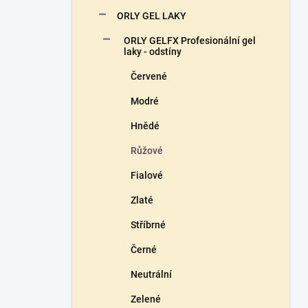
n
ORLY GEL LAKY
í
p
ORLY GELFX Profesionální gel
a
laky - odstíny
n
Červené
e
l
Modré
Hnědé
Růžové
Fialové
Zlaté
Stříbrné
Černé
Neutrální
Zelené