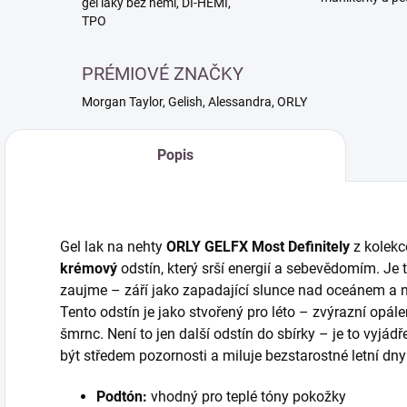
gél laky bez hemi, DI-HEMI,
TPO
PRÉMIOVÉ ZNAČKY
Morgan Taylor, Gelish, Alessandra, ORLY
Popis
Gel lak na nehty
ORLY GELFX Most Definitely
z kolek
krémový
odstín, který srší energií a sebevědomím. Je t
zaujme – září jako zapadající slunce nad oceánem a n
Tento odstín je jako stvořený pro léto – zvýrazní op
šmrnc. Není to jen další odstín do sbírky – je to vyjádř
být středem pozornosti a miluje bezstarostné letní dny
Podtón:
vhodný pro teplé tóny pokožky