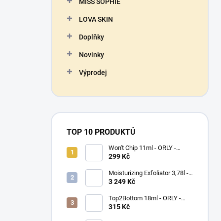
MISS SOPHIE
LOVA SKIN
Doplňky
Novinky
Výprodej
TOP 10 PRODUKTŮ
Won't Chip 11ml - ORLY -
vrchní vrstva proti olupování
299 Kč
barevného laku
Moisturizing Exfoliator 3,78l -
ORLYPRO - hydratační peeling
3 249 Kč
na ruce a chodidla
Top2Bottom 18ml - ORLY -
podkladový a vrchní lak na
315 Kč
nehty v jednom