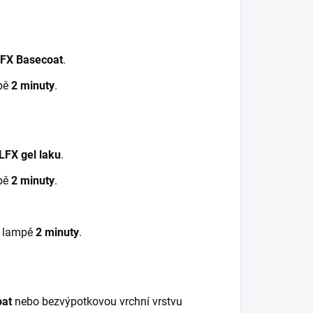
FX Basecoat
.
pě
2 minuty
.
FX gel laku
.
pě
2 minuty
.
V lampě
2 minuty
.
oat
nebo bezvýpotkovou vrchní vrstvu