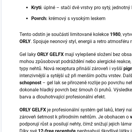
Krytí:
úplné – stačí dvě vrstvy pro sytý, jednotný
Povrch:
krémový s vysokým leskem
Tento odstín je součástí limitované kolekce
1980
, vytv
ORLY
. Spojuje neonový styl, energii a retro atmosféru
Gel laky
ORLY GELFX
mají vylepšené složení bez obs
mohou způsobovat podráždění nebo alergické reakce, d
typy nehtů. Nová receptura přináší zároveň i vyšší
pig
intenzivnější a sytější už při menším počtu vrstev. Da
schopnost
– gel lak se přirozeně rozlije po povrchu ne
dokonale hladký povrch bez šmouh či pruhů. Výsledke
barva a dlouhotrvající profesionální efekt.
ORLY GELFX
je profesionální systém gel laků, který na
zároveň šetrnost k přírodním nehtům. Je obohacen o
podporují růst a posilují nehty, čímž snižují jejich lám
Díky své
12-free receptuře
neobsahují škodlivé látky j