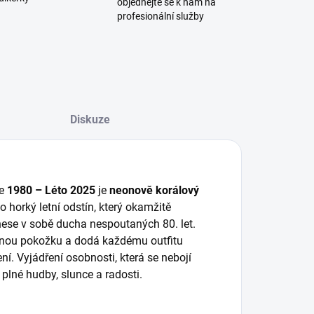
objednejte se k nám na
profesionální služby
Diskuze
ce
198
0 – Léto 2025
je
neonově korálový
o horký letní odstín, který okamžitě
ese v sobě ducha nespoutaných 80. let.
álenou pokožku a dodá každému outfitu
ení. Vyjádření osobnosti, která se nebojí
 plné hudby, slunce a radosti.