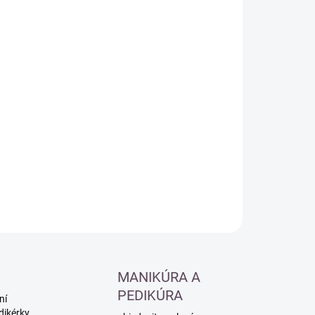
:
−
+
Přidat do košíku
ILNÍ INFORMACE
ZEPTAT SE
HLÍDAT
MANIKÚRA A
PEDIKÚRA
ní
dikérky