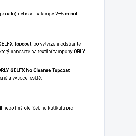
topcoatu) nebo v UV lampě
2–5 minut
.
GELFX Topcoat
, po vytvrzení odstraňte
 který nanesete na textilní tampony
ORLY
ORLY GELFX No Cleanse Topcoat
,
ené a vysoce lesklé.
l
nebo jiný olejíček na kutikulu pro