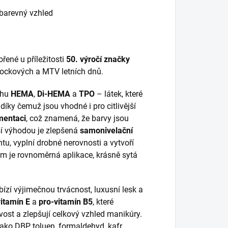
 barevný vzhled
ořené u příležitosti
50. výročí značky
 rockových a MTV letních dnů.
ahu
HEMA
,
Di-HEMA
a
TPO
– látek, které
íky čemuž jsou vhodné i pro citlivější
mentaci
, což znamená, že barvy jsou
lší výhodou je zlepšená
samonivelační
htu, vyplní drobné nerovnosti a vytvoří
m je rovnoměrná aplikace, krásně sytá
bízí výjimečnou trvácnost, luxusní lesk a
vitamín E
a
pro-vitamín B5
, které
avost a zlepšují celkový vzhled manikúry.
ako DBP, toluen, formaldehyd, kafr,