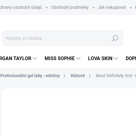
hrany osobních údajů
Obchodní podmínky
Jak nakupovat
Hledat
RGAN TAYLOR
MISS SOPHIE
LOVA SKIN
DOP
rofesionální gel laky - odstíny
Růžové
Most Definitely 9ml -
Neohodnoceno
Podrobnosti hodnocení
ZNAČKA
5
428
Měr
SK