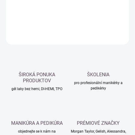
−
+
Přidat do košíku
DETAILNÍ INFORMACE
ZEPTAT SE
HLÍDAT
ŠIROKÁ PONUKA
ŠKOLENIA
PRODUKTOV
pro profesionální manikérky a
pedikérky
gél laky bez hemi, DI-HEMI, TPO
MANIKÚRA A PEDIKÚRA
PRÉMIOVÉ ZNAČKY
objednejte se k nám na
Morgan Taylor, Gelish, Alessandra,