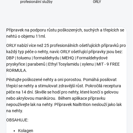
profesionální služby
ORLY
Přípravek na podporu růstu poškozených, suchých a třepících se
nehtú o objemu 11ml.
ORLY nabízí více než 25 profesionálních ošetřujících přípravků pro
každý typ péče o nehty, navíc ORLY ošetřující přípravky jsou bez:
DBP | toluenu | formaldehydu | MEHQ | Formaldehydové
pryskyřice | parabenů | Ethyl Tosylamidu | xylenu | MIT - 9 FREE
RORMULA.
Pěstujte poškozené nehty a oni porostou. Pomáhá posilovat
třepící se nehty a stimulovat zdravější růst. Pokročilá receptura
péče na 14 dní. Skvěle se hodí pro nehty, které končí s gelovou
nebo akrylovou manikúrou. Během aplikace přípravku
nepoužívejte lak na nehty. Přípravek Nailtrition neslouží jako lak
na nehty.
OBSAHUJE:
Kolagen