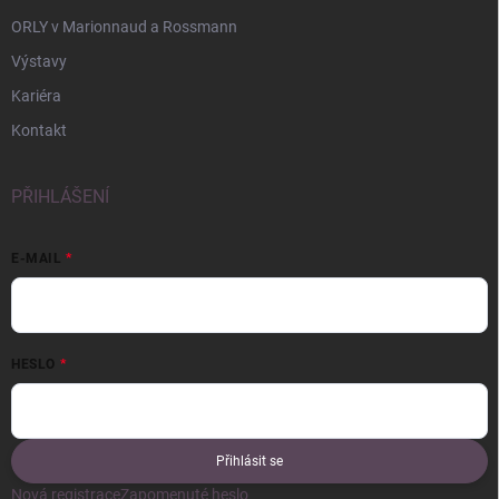
ORLY v Marionnaud a Rossmann
Výstavy
Kariéra
Kontakt
PŘIHLÁŠENÍ
E-MAIL
HESLO
Přihlásit se
Nová registrace
Zapomenuté heslo