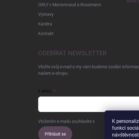
Nová r
ORLY v Marionnaud a Rossmann
Výstavy
Kariéra
Kontakt
ODEBÍRAT NEWSLETTER
Vložte svůj e-mail a my vám budeme zasílat informa
našem e-shopu.
E-MAIL
K personali
Vložením e-mailu souhlasíte s
podmínkami ochrany o
funkcí sociá
Přihlásit se
návštěvnost