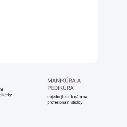
:
−
+
Přidat do košíku
ILNÍ INFORMACE
ZEPTAT SE
HLÍDAT
MANIKÚRA A
PEDIKÚRA
ní
dikérky
objednejte se k nám na
profesionální služby