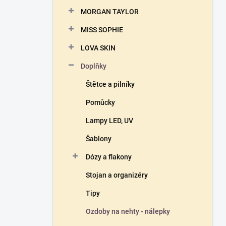
n
MORGAN TAYLOR
í
p
MISS SOPHIE
a
n
LOVA SKIN
e
Doplňky
l
Štětce a pilníky
Pomůcky
Lampy LED, UV
Šablony
Dózy a flakony
Stojan a organizéry
Tipy
Ozdoby na nehty - nálepky