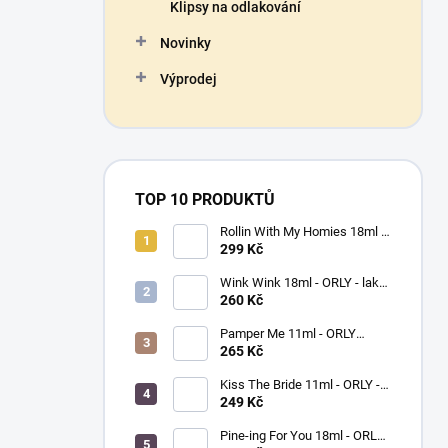
Klipsy na odlakování
Novinky
Výprodej
TOP 10 PRODUKTŮ
Rollin With My Homies 18ml -
ORLY - lak na nehty
299 Kč
Wink Wink 18ml - ORLY - lak
na nehty
260 Kč
Pamper Me 11ml - ORLY
BREATHABLE - ošetřující lak
265 Kč
na nehty
Kiss The Bride 11ml - ORLY -
lak na nehty
249 Kč
Pine-ing For You 18ml - ORLY