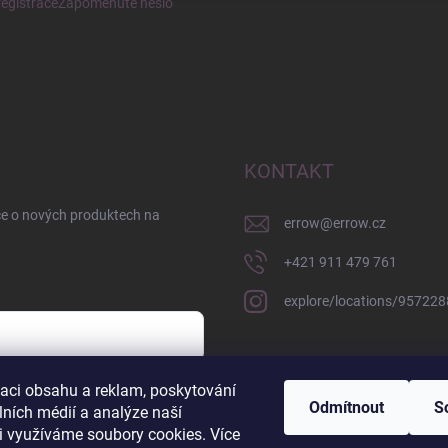
egistrace
Zapomenuté heslo
KONTAKT
ce o nových produktech na
errow
@
errow.cz
+421 911 479 761
explore/locations/95722
zaci obsahu a reklam, poskytování
sobních údajů
Odmítnout
S
lních médií a analýze naší
i využíváme soubory cookies. Více