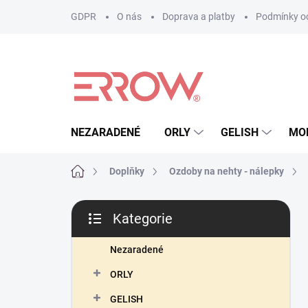
Přejít
GDPR
O nás
Doprava a platby
Podmínky oc
na
obsah
NEZARADENÉ
ORLY
GELISH
MO
Domů
Doplňky
Ozdoby na nehty - nálepky
P
Kategorie
o
Přeskočit
s
kategorie
t
Nezaradené
r
ORLY
a
n
GELISH