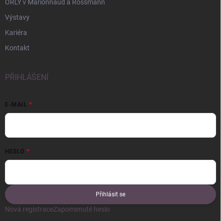
ORLY v Marionnaud a Rossmann
Výstavy
Kariéra
Kontakt
PŘIHLÁŠENÍ
E-MAIL
HESLO
Přihlásit se
Nová registrace
Zapomenuté heslo