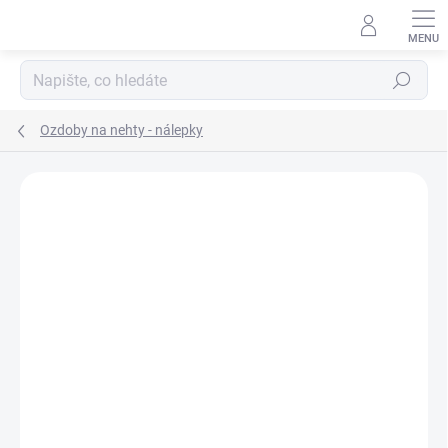
Přejít
na
obsah
Hledat
Ozdoby na nehty - nálepky
Neohodnoceno
Podrobnosti hodnocení