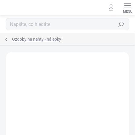
Přejít
na
obsah
Hledat
Ozdoby na nehty - nálepky
Neohodnoceno
Podrobnosti hodnocení