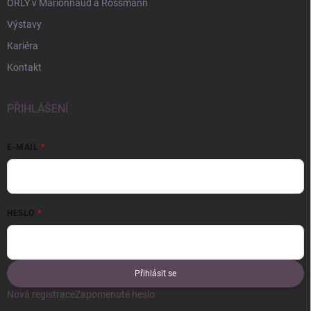
ORLY v Marionnaud a Rossmann
Výstavy
Kariéra
Kontakt
PŘIHLÁŠENÍ
E-MAIL
HESLO
Přihlásit se
Nová registrace
Zapomenuté heslo