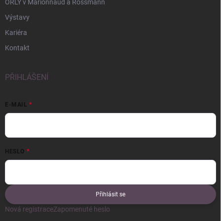
ORLY v Marionnaud a Rossmann
Výstavy
Kariéra
Kontakt
PŘIHLÁŠENÍ
E-MAIL
HESLO
Přihlásit se
Nová registrace
Zapomenuté heslo