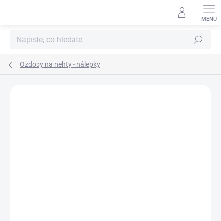
Přejít
na
obsah
Hledat
Ozdoby na nehty - nálepky
Neohodnoceno
Podrobnosti hodnocení