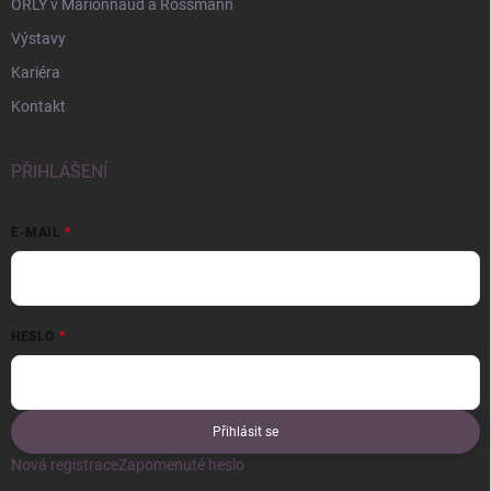
ORLY v Marionnaud a Rossmann
Výstavy
Kariéra
Kontakt
PŘIHLÁŠENÍ
E-MAIL
HESLO
Přihlásit se
Nová registrace
Zapomenuté heslo