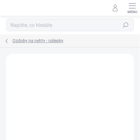
Přejít
na
obsah
Hledat
Ozdoby na nehty - nálepky
Neohodnoceno
Podrobnosti hodnocení