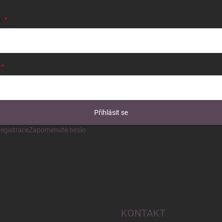
L
Přihlásit se
egistrace
Zapomenuté heslo
KONTAKT