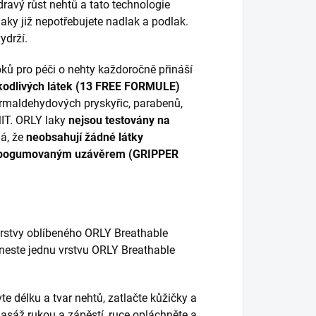
ravý růst nehtů a tato technologie
laky již nepotřebujete nadlak a podlak.
ydrží.
ků pro péči o nehty každoročně přináší
kodlivých látek (13 FREE FORMULE)
ormaldehydových pryskyřic, parabenů,
MIT. ORLY laky
nejsou testovány na
á, že
neobsahují žádné látky
pogumovaným uzávěrem (GRIPPER
vrstvy oblíbeného ORLY Breathable
aneste jednu vrstvu ORLY Breathable
te délku a tvar nehtů, zatlačte kůžičky a
asáž rukou a zápěstí, ruce opláchněte a