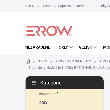
Přejít
GDPR
O nás
Doprava a platby
Podmínky oc
na
obsah
NEZARADENÉ
ORLY
GELISH
MO
Domů
ORLY
ORLY LAKY NA NEHTY
ORLY p
Nourishing Nude 18ml - ORLY BREATHABLE - ošetřujíc
P
Kategorie
o
Přeskočit
s
kategorie
t
Nezaradené
r
ORLY
a