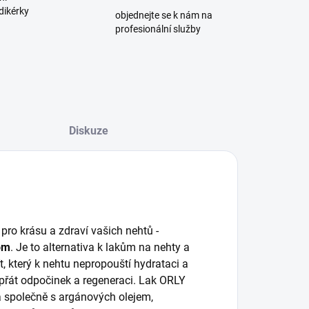
dikérky
objednejte se k nám na
profesionální služby
Diskuze
pro krásu a zdraví vašich nehtů -
nom
. Je to alternativa k lakům na nehty a
ít, který k nehtu nepropouští hydrataci a
přát odpočinek a regeneraci. Lak ORLY
a společně s argánových olejem,