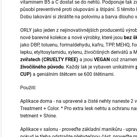
vitaminem B5 a C dostat se do nehtů. Podporuje tak zd
působí preventívně proti olupování a štípání. S těmito 
Dobu lakování si zkrátíte na polovinu a barva dlouho v
ORLY jako jeden z nejinovativnějších producentů výrob
nové barevné kolekce a nové výrobky, které jsou
bez š
jako DBP, toluenu, formaldehydu, kafru, TPP, MEHQ, f
lepku, etyltosylamidu, xylenu, živočišných derivátů a 
zvířatech (CRUELTY FREE)
a jsou
VEGAN
což znamen
živočišného původu
. Každý lak je vybaven unikátním
CUP)
a geniálním štětcem se 600 štětinami.
Použití:
Aplikace doma - na upravené a čisté nehty naneste 2 
Treatment + Color. * Pro extra lesk nehtu a ochranu n
tretment + Shine.
Aplikace v salonu - proveďte základní manikůru - uprav
pokud je třeba odstraňte přebytečnou část, proveďte m