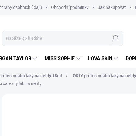
hrany osobních údajů
Obchodní podmínky
Jak nakupovat
Hledat
RGAN TAYLOR
MISS SOPHIE
LOVA SKIN
DOP
rofesionální laky na nehty 18ml
ORLY profesionální laky na neht
í barevný lak na nehty
Neohodnoceno
Podrobnosti hodnocení
2
238