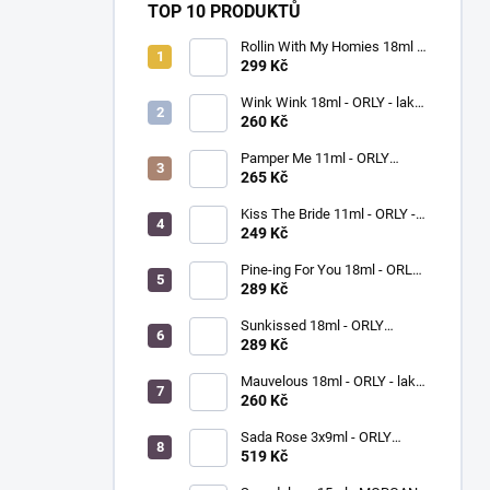
TOP 10 PRODUKTŮ
Rollin With My Homies 18ml -
ORLY - lak na nehty
299 Kč
Wink Wink 18ml - ORLY - lak
na nehty
260 Kč
Pamper Me 11ml - ORLY
BREATHABLE - ošetřující lak
265 Kč
na nehty
Kiss The Bride 11ml - ORLY -
lak na nehty
249 Kč
Pine-ing For You 18ml - ORLY
BREATHABLE - ošetřující
289 Kč
barevný lak na nehty
Sunkissed 18ml - ORLY
BREATHABLE - ošetřující
289 Kč
barevný lak na nehty
Mauvelous 18ml - ORLY - lak
na nehty
260 Kč
Sada Rose 3x9ml - ORLY
FRENCH MANICURE - sada
519 Kč
laků na nehty