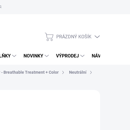
Reklamační řád
Školení
ORLY v Marionnaud a Rossmann
Vý
PRÁZDNÝ KOŠÍK
NÁKUPNÍ
KOŠÍK
LŇKY
NOVINKY
VÝPRODEJ
NÁVODY
MAL
y - Breathable Treatment + Color
Neutrální
89 Kč
,84 Kč bez DPH