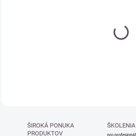
Měr
SK
cena
DETA
ŠIROKÁ PONUKA
ŠKOLENIA
PRODUKTOV
pro profesionál