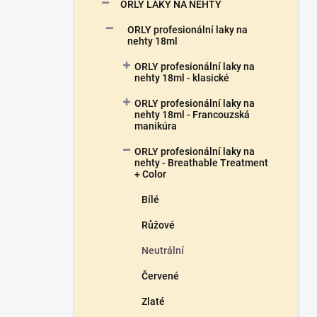
n
ORLY LAKY NA NEHTY
n
ORLY profesionální laky na
í
nehty 18ml
p
a
ORLY profesionální laky na
n
nehty 18ml - klasické
e
ORLY profesionální laky na
l
nehty 18ml - Francouzská
manikúra
ORLY profesionální laky na
nehty - Breathable Treatment
+ Color
Bílé
Růžové
Neutrální
Červené
Zlaté