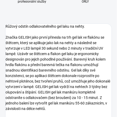
profesionální služby
ORLY
Růžový odstín odlakovatelného gel laku na nehty.
Značka GELISH jako první přinesla na trh gel lak ve flakónu se
štětcem, který se aplikuje jako lak na nehty a následně se
vytvrzuje v LED lampě 30 sekund nebo 2 minuty v tradiční UV
lampě. Uzávěr se štětcem a flakon gel laku je ergonomicky
designován pro jejich pohodlné používání. Barevný kruh kolem
hrdla flakónu a přední barevná tečka na flakonu umožňují
snadnou identifikaci barevného odstínu. Gel lak díky své
konzistenci, se po aplikaci štětcem dokonale rozprostře po
nehtové ploténce, bez tvoření pruhů, což umožňuje jeho dokonalé
vytvrzení v lampě. GELISH gel lak vydrží na nehtech 3 týdny bez
olupování a štípání. GELISH gel lak manikúru kompletně
odstraníte s odlakovačem (bez broušení) za 10 - 15 minut. Z
jednoho balení lze vytvořit gel lak manikúru 55-60 zákaznicím, v
závislosti na délce nehtů.