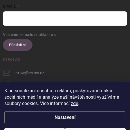
E-MAIL
Vložením e-mailu souhlasíte s
podmínkami ochrany osobních údajů
Přihlásit se
KONTAKT
errow
@
errow.cz
+421 911 479 761
K personalizaci obsahu a reklam, poskytování funkcí
explore/locations/957228892/
sociálních médií a analýze naší návštěvnosti využíváme
soubory cookies. Více informací
zde
.
Nastavení
Copyright 2026
ERROW
. Všechna práva vyhrazena.
Upravit nastavení