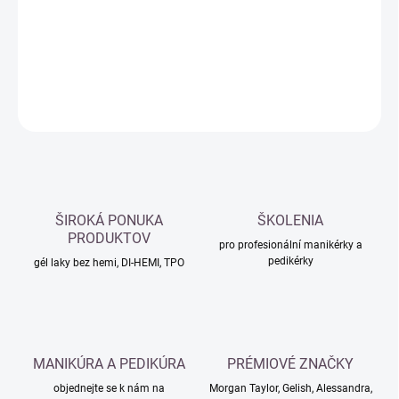
−
+
Přidat do košíku
DETAILNÍ INFORMACE
ZEPTAT SE
HLÍDAT
ŠIROKÁ PONUKA
ŠKOLENIA
PRODUKTOV
pro profesionální manikérky a
pedikérky
gél laky bez hemi, DI-HEMI, TPO
MANIKÚRA A PEDIKÚRA
PRÉMIOVÉ ZNAČKY
objednejte se k nám na
Morgan Taylor, Gelish, Alessandra,