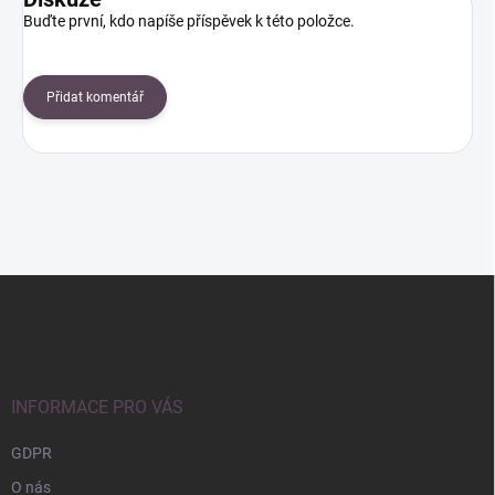
Buďte první, kdo napíše příspěvek k této položce.
Přidat komentář
Z
á
p
a
t
í
INFORMACE PRO VÁS
GDPR
O nás