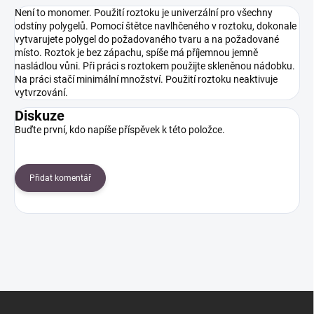
Není to monomer. Použití roztoku je univerzální pro všechny
odstíny polygelů. Pomocí štětce navlhčeného v roztoku, dokonale
vytvarujete polygel do požadovaného tvaru a na požadované
místo. Roztok je bez zápachu, spíše má příjemnou jemně
nasládlou vůni. Při práci s roztokem použijte skleněnou nádobku.
Na práci stačí minimální množství. Použití roztoku neaktivuje
vytvrzování.
Diskuze
Buďte první, kdo napíše příspěvek k této položce.
Přidat komentář
Z
á