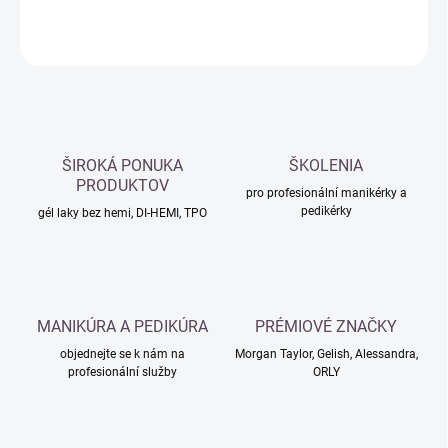
ZEPTAT SE
HLÍDAT
ŠIROKÁ PONUKA
ŠKOLENIA
PRODUKTOV
pro profesionální manikérky a
pedikérky
gél laky bez hemi, DI-HEMI, TPO
MANIKÚRA A PEDIKÚRA
PRÉMIOVÉ ZNAČKY
objednejte se k nám na
Morgan Taylor, Gelish, Alessandra,
profesionální služby
ORLY