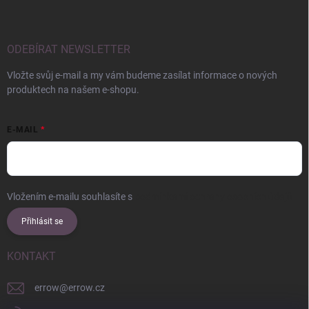
ODEBÍRAT NEWSLETTER
Vložte svůj e-mail a my vám budeme zasílat informace o nových
produktech na našem e-shopu.
E-MAIL
Vložením e-mailu souhlasíte s
podmínkami ochrany osobních údajů
Přihlásit se
KONTAKT
errow
@
errow.cz