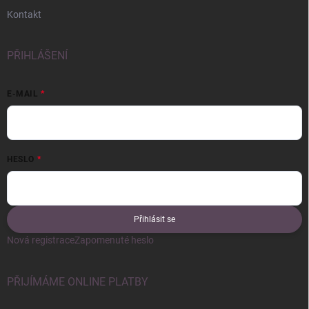
Kontakt
PŘIHLÁŠENÍ
E-MAIL
HESLO
Přihlásit se
Nová registrace
Zapomenuté heslo
PŘIJÍMÁME ONLINE PLATBY