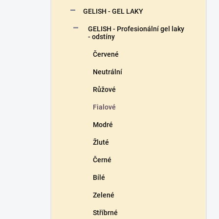
n
GELISH - GEL LAKY
í
p
GELISH - Profesionální gel laky
a
- odstíny
n
Červené
e
l
Neutrální
Růžové
Fialové
Modré
Žluté
Černé
Bílé
Zelené
Stříbrné