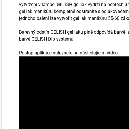
vytvrzení v lampě. GELISH gel lak vydrží na nehtech 3
gel lak manikúru kompletně odstraníte s odlakovačem 
jednoho balení lze vytvořit gel lak manikúru 55-60 záka
Barevný odstín GELISH gel laku plně odpovídá barvě l
barvě GELISH Dip systému.
Postup aplikace naleznete na následujícím videu.