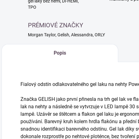
gél laky bez hemi, DI-HEMI,
TPO
PRÉMIOVÉ ZNAČKY
Morgan Taylor, Gelish, Alessandra, ORLY
Popis
Fialový odstín odlakovatelného gel laku na nehty Pow
Značka GELISH jako první přinesla na trh gel lak ve fla
lak na nehty a následně se vytvrzuje v LED lampě 30 
lampě. Uzávěr se štětcem a flakon gel laku je ergono
používání. Barevný kruh kolem hrdla flakónu a přední
snadnou identifikaci barevného odstínu. Gel lak díky s
dokonale rozprostře po nehtové ploténce, bez tvoření