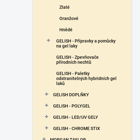
Zlaté
Oranžové
Hnědé
GELISH - Přípravky a pomůcky
na gel laky
GELISH - Zpevňovače
přírodních nechtů
GELISH - Paletky
odstranitelných hybridních gel
laků
GELISH DOPLŇKY
GELISH - POLYGEL
GELISH - LED/UV GELY
GELISH - CHROME STIX
MORGAN TAYLOR