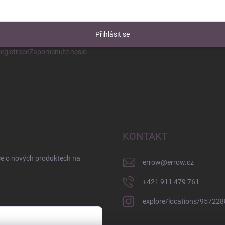
Přihlásit se
egistrace
Zapomenuté heslo
KONTAKT
ce o nových produktech na
errow
@
errow.cz
+421 911 479 761
explore/locations/95722