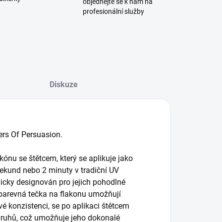
objednejte se k nám na
profesionální služby
Diskuze
ers Of Persuasion.
kónu se štětcem, který se aplikuje jako
sekund nebo 2 minuty v tradiční UV
micky designován pro jejich pohodlné
 barevná tečka na flakonu umožňují
vé konzistenci, se po aplikaci štětcem
 pruhů, což umožňuje jeho dokonalé