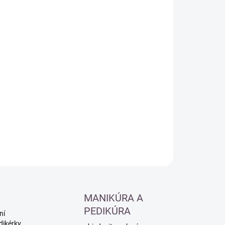
:
−
+
Přidat do košíku
ILNÍ INFORMACE
ZEPTAT SE
HLÍDAT
MANIKÚRA A
PEDIKÚRA
ní
dikérky