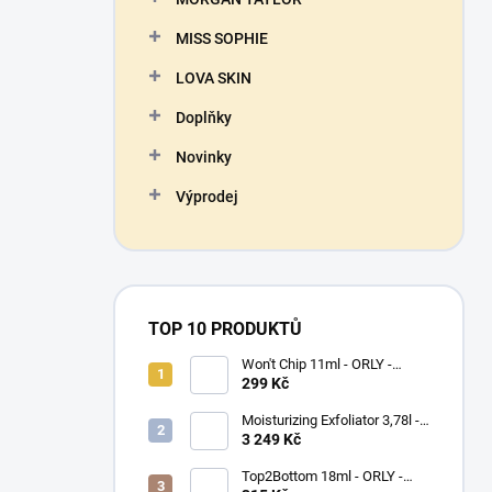
MISS SOPHIE
LOVA SKIN
Doplňky
Novinky
Výprodej
TOP 10 PRODUKTŮ
Won't Chip 11ml - ORLY -
vrchní vrstva proti olupování
299 Kč
barevného laku
Moisturizing Exfoliator 3,78l -
ORLYPRO - hydratační peeling
3 249 Kč
na ruce a chodidla
Top2Bottom 18ml - ORLY -