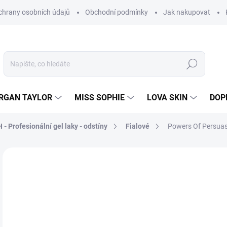
hrany osobních údajů
Obchodní podmínky
Jak nakupovat
Hledat
RGAN TAYLOR
MISS SOPHIE
LOVA SKIN
DOP
- Profesionální gel laky - odstíny
Fialové
Powers Of Persuasi
Neohodnoceno
Podrobnosti hodnocení
8
205
Měr
SK