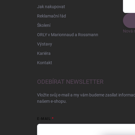
Jak nakupovat
Reklamační řád
Školení
Nová r
ORLY v Marionnaud a Rossmann
Výstavy
Kariéra
Kontakt
ODEBÍRAT NEWSLETTER
Vložte svůj e-mail a my vám budeme zasílat informa
našem e-shopu.
E-MAIL