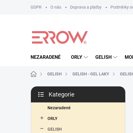
Přejít
GDPR
O nás
Doprava a platby
Podmínky oc
na
obsah
NEZARADENÉ
ORLY
GELISH
MO
Domů
GELISH
GELISH - GEL LAKY
GELISH 
P
Kategorie
o
Přeskočit
s
kategorie
t
Nezaradené
r
ORLY
a
n
GELISH