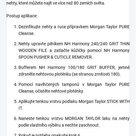
nehty, které můžete najít ve více než 80 zemích světa.
Postup aplikace:
Dezinfikujte nehty a ruce přípravkem Morgan Taylor PURE
Cleanse.
Nehty upravte pilníkem NH Harmony 240/240 GRIT THIN
WOODEN FILE a zatlačte kůžičky pomocí NH Harmony
SPOON PUSHER & CUTICLE REMOVER.
Bufferem NH Harmony 100/180 GRIT BUFFER, jemně
zdrsněte nehtovou ploténku (se stranou zrnitosti 180).
Pomocí navlhčených tamponů v Morgan Taylor PURE
Cleanse, očistěte nehtové ploténky.
Aplikujte tenkou vrstvu podlaku Morgan Taylor STICK WITH
IT.
Naneste tenkou vrstvu MORGAN TAYLOR laku na nehty
podle vlastního výběru a nechte zaschnout.
Pokud je potřeba opakujte krok 6.