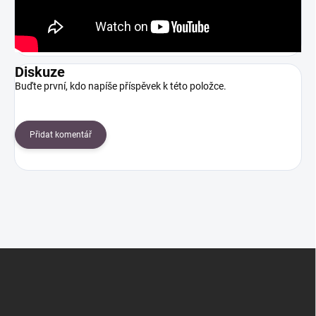
Diskuze
Buďte první, kdo napíše příspěvek k této položce.
Přidat komentář
Z
á
p
a