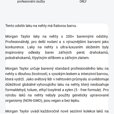
profesionální služby
ORLY
Tento odstín laku na nehty má fialovou barvu.
Morgan Taylor laky na nehty s 200+ barevnými odstíny.
Profesionálněji, pro delší nošení a s výraznějšími barvami jako
konkurence. Laky na nehty s ultra-luxusním složením byly
inspirovány odlesky barev zářivých perel, drahokamů,
polodrahokamů, třpytivým stříbrem a zářivým zlatem.
Morgan Taylor určuje barevný standard profesionálního laku na
nehty s dlouhou životností, s vysokým leskem a intenzivní barvou,
která vydrží. Jako světový lídr v nehtovém průmyslu si uvědomuje
důležitost globálně vyhovujícího laku na nehty, který neobsahuje
formaldehyd, toluen, ethyl tosylmid a xylen (5 - free formule). Pro
výrobu laků na nehty nebyly použity geneticky upravované
organismy (NON-GMO), jsou vegan a bez lepku.
Morgan Taylor uvádí každoročně nové sezónní kolekce laků na