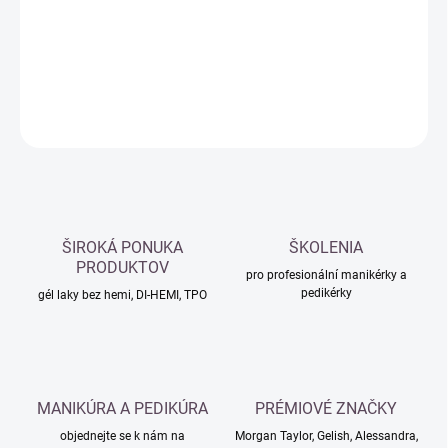
−
+
Přidat do košíku
DETAILNÍ INFORMACE
ZEPTAT SE
HLÍDAT
ŠIROKÁ PONUKA
ŠKOLENIA
PRODUKTOV
pro profesionální manikérky a
pedikérky
gél laky bez hemi, DI-HEMI, TPO
MANIKÚRA A PEDIKÚRA
PRÉMIOVÉ ZNAČKY
objednejte se k nám na
Morgan Taylor, Gelish, Alessandra,