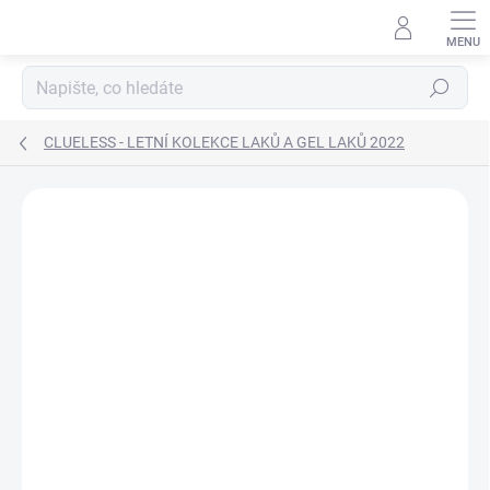
Přejít
na
obsah
Hledat
CLUELESS - LETNÍ KOLEKCE LAKŮ A GEL LAKŮ 2022
Neohodnoceno
Podrobnosti hodnocení